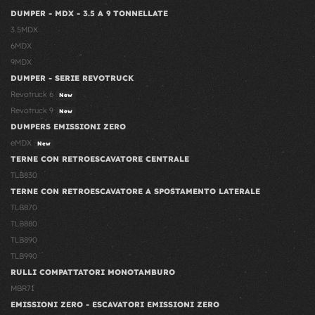
DUMPER - MDX - 3.5 A 9 TONNELLATE
3.5MDX
6MDX
9MDX
DUMPER - SERIE REVOTRUCK
Revotruck 6
New
Revotruck 9
New
DUMPERS EMISSIONI ZERO
eMDX
New
TERNE CON RETROESCAVATORE CENTRALE
TLB830
TERNE CON RETROESCAVATORE A SPOSTAMENTO LATERALE
TLB870
TLB880
TLB890
TLB990
RULLI COMPATTATORI MONOTAMBURO
MBR71
EMISSIONI ZERO - ESCAVATORI EMISSIONI ZERO