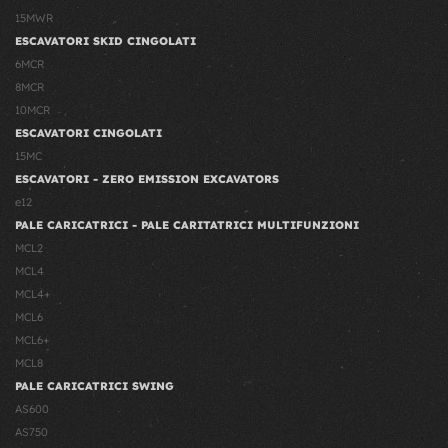
15MWR
ESCAVATORI SKID CINGOLATI
6MCR
8MCR
10MCR
ESCAVATORI CINGOLATI
15MC
ESCAVATORI - ZERO EMISSION EXCAVATORS
e12
PALE CARICATRICI - PALE CARITATRICI MULTIFUNZIONI
MCL2
MCL4
MCL4+
MCL6
MCL6+
MCL8
PALE CARICATRICI SWING
AS600
AS750