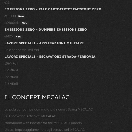
e12
EMISSIONI ZERO - PALE CARICATRICI EMISIONI ZERO
eS1000
New
eS900tele
New
EMISSIONI ZERO - DUMPERS EMISSIONI ZERO
eMDX
New
LAVORI SPECIALI - APPLICAZIONI MILITARI
Pale caricatrici militari
LAVORI SPECIALI - ESCAVATORI STRADA-FERROVIA
106MRail
136MRail
156MRail
216MRail
IL CONCEPT MECALAC
La pala caricatrice gommata più sicura : Swing MECALAC
Gli Escavatori Articolati MECALAC
Monoboom with Booster for the MECALAC Loaders
Unico, l'equipaggiamento degli escavatori MECALAC