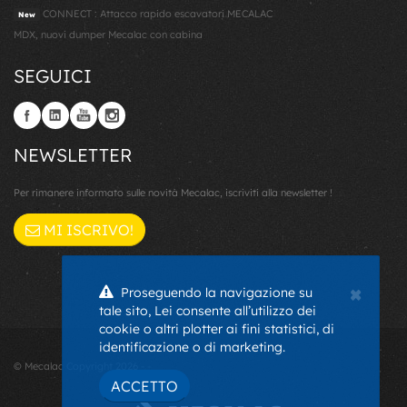
CONNECT : Attacco rapido escavatori MECALAC
New
MDX, nuovi dumper Mecalac con cabina
SEGUICI
NEWSLETTER
Per rimanere informato sulle novità Mecalac, iscriviti alla newsletter !
MI ISCRIVO!
×
Proseguendo la navigazione su
tale sito, Lei consente all’utilizzo dei
cookie o altri plotter ai fini statistici, di
identificazione o di marketing.
© Mecalac Copyright 2026 - -
ACCETTO