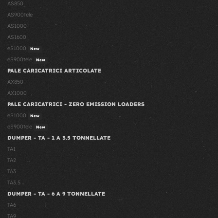
AS850
AS900tele
AS1000
AS1600
eS1000
New
eS900tele
New
PALE CARICATRICI ARTICOLATE
AX850
AX1000
PALE CARICATRICI - ZERO EMISSION LOADERS
eS1000
New
eS900tele
New
DUMPER - TA - 1 A 3.5 TONNELLATE
TA1
TA2
TA3
TA3.5
DUMPER - TA - 6 A 9 TONNELLATE
TA6
TA9