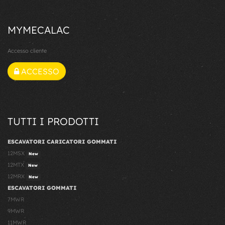
MYMECALAC
Accesso cliente
ACCESSO
TUTTI I PRODOTTI
ESCAVATORI CARICATORI GOMMATI
12MSX
New
12MTX
New
12MRX
New
ESCAVATORI GOMMATI
7MWR
9MWR
11MWR