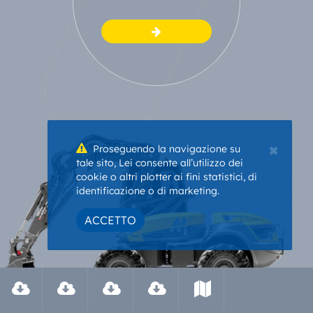
×
Proseguendo la navigazione su
tale sito, Lei consente all’utilizzo dei
cookie o altri plotter ai fini statistici, di
identificazione o di marketing.
ACCETTO