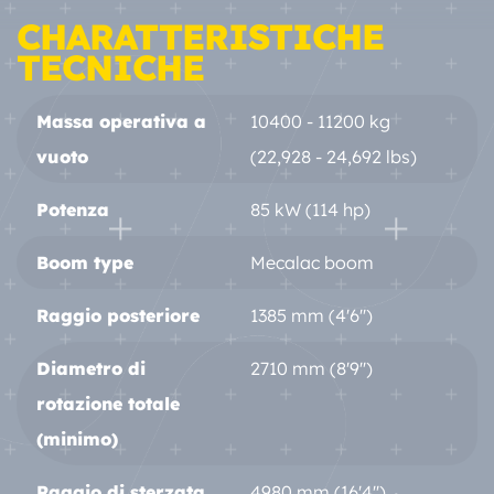
CHARATTERISTICHE
TECNICHE
Massa operativa a
10400 - 11200 kg
vuoto
(22,928 - 24,692 lbs)
Potenza
85 kW (114 hp)
Boom type
Mecalac boom
Raggio posteriore
1385 mm (4'6'')
Diametro di
2710 mm (8'9'')
rotazione totale
(minimo)
Raggio di sterzata
4980 mm (16'4'')