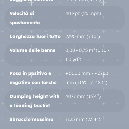
Velocità di
40 kph (25 mph)
spostamento
Larghezza fuori tutto
2390 mm (7'10'')
Volume delle benne
0,08 - 0,75 m³ (0.10 -
1.0 yd³)
Posa in positivo e
+ 5000 mm / - 3700
negativo con forche
mm (+16'5'' / -12’1”)
Dumping height with
4077 mm (13’4’’)
a loading bucket
Sbraccio massimo
7125 mm (23’4”)