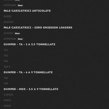
eS900tele
New
PALE CARICATRICI ARTICOLATE
AX850
AX1000
PALE CARICATRICI - ZERO EMISSION LOADERS
eS1000
New
eS900tele
New
DUMPER - TA - 1 A 3.5 TONNELLATE
TA1
TA2
TA3
TA3.5
DUMPER - TA - 6 A 9 TONNELLATE
TA6
TA9
DUMPER - MDX - 3.5 A 9 TONNELLATE
3.5MDX
6MDX
9MDX