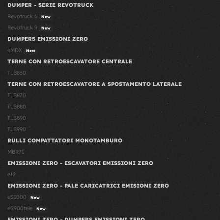
DUMPER - SERIE REVOTRUCK
Revotruck 6
New
Revotruck 9
New
DUMPERS EMISSIONI ZERO
eMDX
New
TERNE CON RETROESCAVATORE CENTRALE
TLB830
TERNE CON RETROESCAVATORE A SPOSTAMENTO LATERALE
TLB870
TLB880
TLB890
TLB990
RULLI COMPATTATORI MONOTAMBURO
MBR71
EMISSIONI ZERO - ESCAVATORI EMISSIONI ZERO
e12
EMISSIONI ZERO - PALE CARICATRICI EMISIONI ZERO
eS1000
New
eS900tele
New
EMISSIONI ZERO - DUMPERS EMISSIONI ZERO