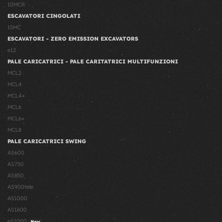
10MCR
ESCAVATORI CINGOLATI
15MC
ESCAVATORI - ZERO EMISSION EXCAVATORS
e12
PALE CARICATRICI - PALE CARITATRICI MULTIFUNZIONI
MCL2
MCL4
MCL4+
MCL6
MCL6+
MCL8
PALE CARICATRICI SWING
AS600
AS750
AS850
AS900tele
AS1000
AS1600
eS1000
New