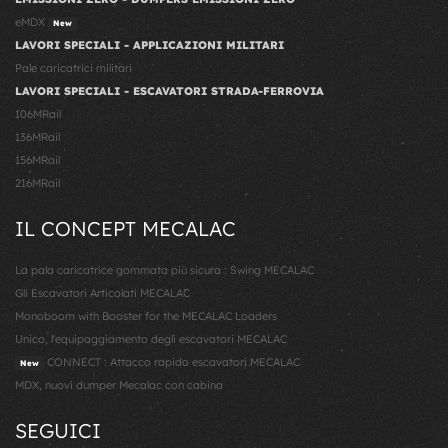
eMDX
New
LAVORI SPECIALI - APPLICAZIONI MILITARI
Pale caricatrici militari
LAVORI SPECIALI - ESCAVATORI STRADA-FERROVIA
106MRail
136MRail
156MRail
216MRail
IL CONCEPT MECALAC
La pala caricatrice gommata più sicura : Swing MECALAC
Gli Escavatori Articolati MECALAC
Monoboom with Booster for the MECALAC Loaders
Unico, l'equipaggiamento degli escavatori MECALAC
CONNECT : Attacco rapido escavatori MECALAC
New
MDX, nuovi dumper Mecalac con cabina
SEGUICI