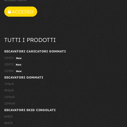
Accesso cliente
ACCESSO
TUTTI I PRODOTTI
ESCAVATORI CARICATORI GOMMATI
12MSX
New
12MTX
New
12MRX
New
ESCAVATORI GOMMATI
7MWR
9MWR
11MWR
15MWR
ESCAVATORI SKID CINGOLATI
6MCR
8MCR