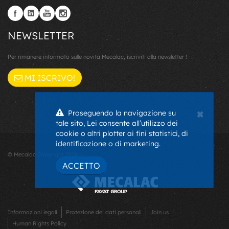
NEWSLETTER
Per rimanere informato sulle novità Mecalac, iscriviti alla newsletter !
MI ISCRIVO!
×
Proseguendo la navigazione su
tale sito, Lei consente all’utilizzo dei
cookie o altri plotter ai fini statistici, di
identificazione o di marketing.
© Mecalac Copyright 2026 - -
ACCETTO
Informazioni legali
Protezione dei dati personali
Join us
Human Rights Policy