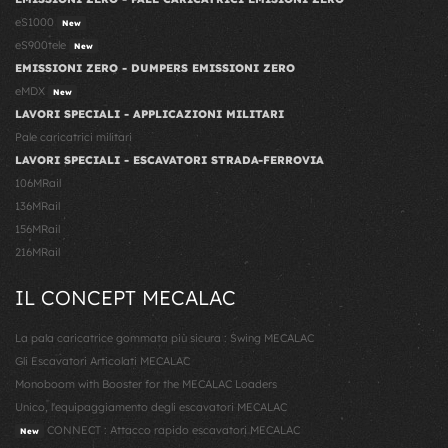
eS1000
New
eS900tele
New
EMISSIONI ZERO - DUMPERS EMISSIONI ZERO
eMDX
New
LAVORI SPECIALI - APPLICAZIONI MILITARI
Pale caricatrici militari
LAVORI SPECIALI - ESCAVATORI STRADA-FERROVIA
106MRail
136MRail
156MRail
216MRail
IL CONCEPT MECALAC
La pala caricatrice gommata più sicura : Swing MECALAC
Gli Escavatori Articolati MECALAC
Monoboom with Booster for the MECALAC Loaders
Unico, l'equipaggiamento degli escavatori MECALAC
CONNECT : Attacco rapido escavatori MECALAC
New