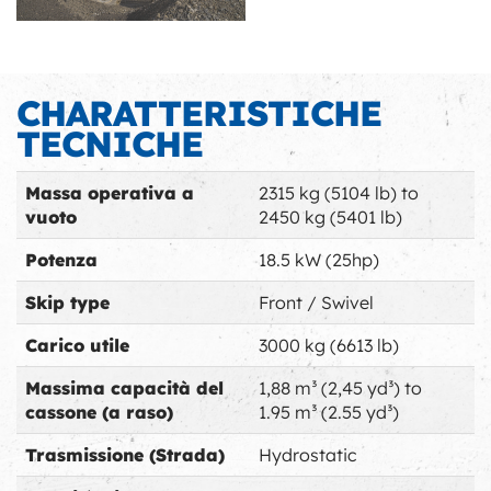
CHARATTERISTICHE
TECNICHE
Massa operativa a
2315 kg (5104 lb) to
vuoto
2450 kg (5401 lb)
Potenza
18.5 kW (25hp)
Skip type
Front / Swivel
Carico utile
3000 kg (6613 lb)
Massima capacità del
1,88 m³ (2,45 yd³) to
cassone (a raso)
1.95 m³ (2.55 yd³)
Trasmissione (Strada)
Hydrostatic