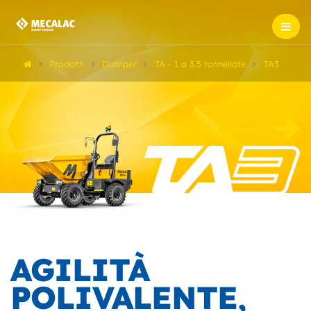
Prodotti
Dumper
TA - 1 a 3.5 tonnellate
TA3
AGILITÀ
POLIVALENTE,