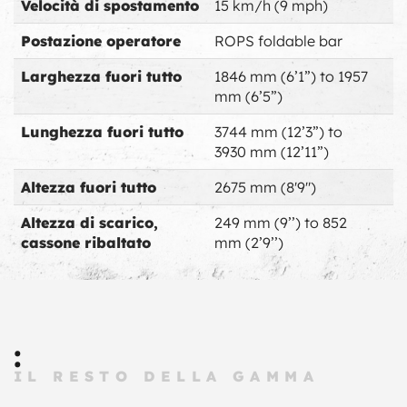
Velocità di spostamento
15 km/h (9 mph)
Postazione operatore
ROPS foldable bar
Larghezza fuori tutto
1846 mm (6’1”) to 1957
mm (6’5”)
Lunghezza fuori tutto
3744 mm (12’3”) to
3930 mm (12’11”)
Altezza fuori tutto
2675 mm (8'9")
Altezza di scarico,
249 mm (9’’) to 852
cassone ribaltato
mm (2’9’’)
:
IL RESTO DELLA GAMMA