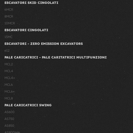
ESCAVATORI SKID CINGOLATI
6MCR
8MCR
10MCR
ESCAVATORI CINGOLATI
15MC
ESCAVATORI - ZERO EMISSION EXCAVATORS
e12
PALE CARICATRICI - PALE CARITATRICI MULTIFUNZIONI
MCL2
MCL4
MCL4+
MCL6
MCL6+
MCL8
PALE CARICATRICI SWING
AS600
AS750
AS850
AS900tele