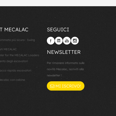
T MECALAC
SEGUICI
gommata più sicura : Swing
lati MECALAC
NEWSLETTER
er for the MECALAC Loaders
ento degli escavatori
Per rimanere informato sulle
novità Mecalac, iscriviti alla
cco rapido escavatori
newsletter !
ecalac con cabina
MI ISCRIVO!