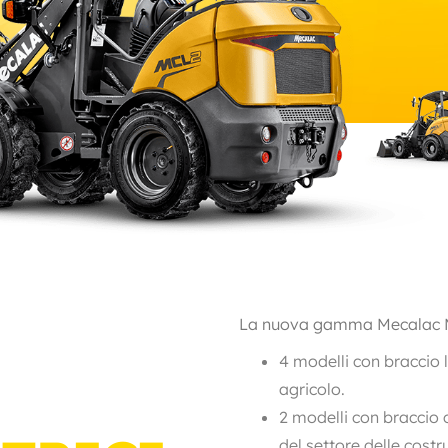
La nuova gamma Mecalac MCL
4 modelli con braccio l
agricolo.
2 modelli con braccio 
del settore delle costr