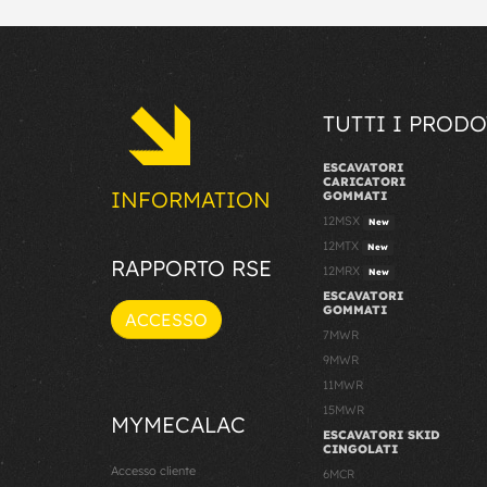
TUTTI I PRODO
ESCAVATORI
CARICATORI
INFORMATION
GOMMATI
12MSX
New
12MTX
New
RAPPORTO RSE
12MRX
New
ESCAVATORI
GOMMATI
ACCESSO
7MWR
9MWR
11MWR
15MWR
MYMECALAC
ESCAVATORI SKID
CINGOLATI
Accesso cliente
6MCR