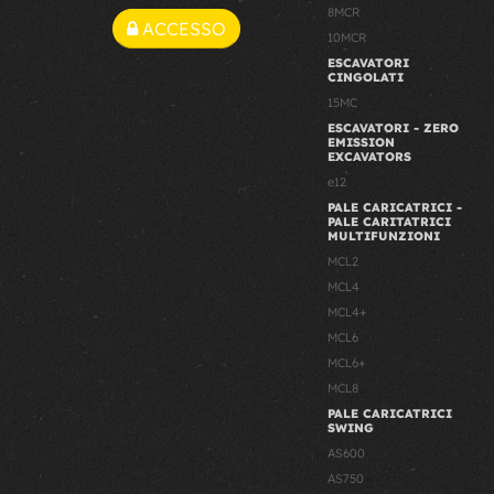
8MCR
ACCESSO
10MCR
ESCAVATORI
CINGOLATI
15MC
ESCAVATORI - ZERO
EMISSION
EXCAVATORS
e12
PALE CARICATRICI -
PALE CARITATRICI
MULTIFUNZIONI
MCL2
MCL4
MCL4+
MCL6
MCL6+
MCL8
PALE CARICATRICI
SWING
AS600
AS750