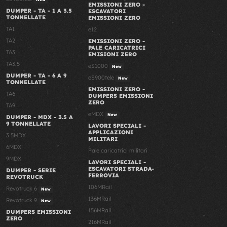
EMISSIONI ZERO -
DUMPER - TA - 1 A 3.5
ESCAVATORI
TONNELLATE
EMISSIONI ZERO
TA1
e12
TA2
EMISSIONI ZERO -
PALE CARICATRICI
TA3
EMISIONI ZERO
TA3.5
eS1000
New
DUMPER - TA - 6 A 9
eS900tele
New
TONNELLATE
EMISSIONI ZERO -
TA6
DUMPERS EMISSIONI
ZERO
TA9
eMDX
New
DUMPER - MDX - 3.5 A
9 TONNELLATE
LAVORI SPECIALI -
APPLICAZIONI
3.5MDX
MILITARI
6MDX
Pale caricatrici militari
9MDX
LAVORI SPECIALI -
ESCAVATORI STRADA-
DUMPER - SERIE
FERROVIA
REVOTRUCK
106MRail
Revotruck 6
New
136MRail
Revotruck 9
New
156MRail
DUMPERS EMISSIONI
ZERO
216MRail