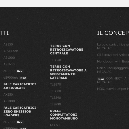
TTI
IL CONCEP
AS850
La pala caricatrice 
TERNE CON
MECALAC
RETROESCAVATORE
AS900tele
CENTRALE
Gli Escavatori Artico
AS1000
TLB830
Monoboom with Boost
AS1600
TERNE CON
Unico, l'equipaggiam
RETROESCAVATORE A
eS1000
New
MECALAC
SPOSTAMENTO
eS900tele
LATERALE
New
CONNECT : Atta
New
MECALAC
PALE CARICATRICI
TLB870
ARTICOLATE
MDX, nuovi dumper M
TLB880
AX850
TLB890
AX1000
TLB990
PALE CARICATRICI -
RULLI
ZERO EMISSION
COMPATTATORI
LOADERS
MONOTAMBURO
eS1000
New
MBR71
eS900tele
New