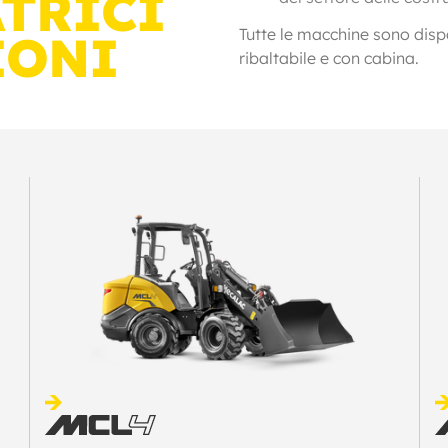
ATRICI
Tutte le macchine sono dispon
IONI
ribaltabile e con cabina.