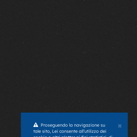
×
Proseguendo la navigazione su
tale sito, Lei consente all’utilizzo dei