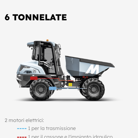
6 TONNELATE
2 motori elettrici:
----
1 per la trasmissione
----
1 per il cassone e l'impianto idraulico.