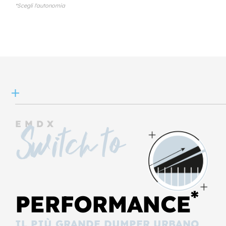
*Scegli l'autonomia
EMDX
Switch to
*
PERFORMANCE
IL PIÙ GRANDE DUMPER URBANO