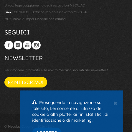
Unico, l'equipaggiamento degli escavatori MECALAC
CONNECT : Attacco rapido escavatori MECALAC
New
MDX, nuovi dumper Mecalac con cabina
SEGUICI
NEWSLETTER
Per rimanere informato sulle novità Mecalac, iscriviti alla newsletter !
MI ISCRIVO!
×
Proseguendo la navigazione su
tale sito, Lei consente all’utilizzo dei
cookie o altri plotter ai fini statistici, di
identificazione o di marketing.
© Mecalac Copyright 2026 - EU -