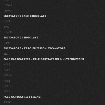
11MWR
15MWR
ESCAVATORI SKID CINGOLATI
6MCR
8MCR
10MCR
ESCAVATORI CINGOLATI
15MC
ESCAVATORI - ZERO EMISSION EXCAVATORS
e12
PALE CARICATRICI - PALE CARITATRICI MULTIFUNZIONI
MCL2
MCL4
MCL4+
MCL6
MCL6+
MCL8
PALE CARICATRICI SWING
AS600