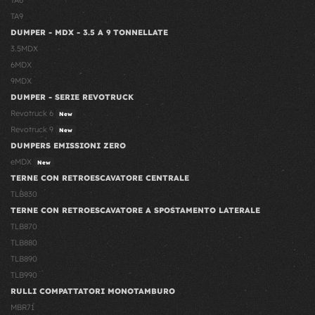
TA9
DUMPER - MDX - 3.5 A 9 TONNELLATE
3.5MDX
6MDX
9MDX
DUMPER - SERIE REVOTRUCK
Revotruck 6
New
Revotruck 9
New
DUMPERS EMISSIONI ZERO
eMDX
New
TERNE CON RETROESCAVATORE CENTRALE
TLB830
TERNE CON RETROESCAVATORE A SPOSTAMENTO LATERALE
TLB870
TLB880
TLB890
TLB990
RULLI COMPATTATORI MONOTAMBURO
MBR71