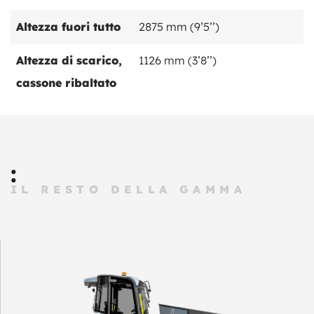
Altezza fuori tutto
2875 mm (9’5’’)
Altezza di scarico,
1126 mm (3’8’’)
cassone ribaltato
:
IL RESTO DELLA GAMMA