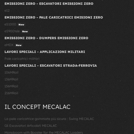
EMISSIONI ZERO - ESCAVATORI EMISSIONI ZERO
e12
EMISSIONI ZERO - PALE CARICATRICI EMISIONI ZERO
eS1000
New
eS900tele
New
EMISSIONI ZERO - DUMPERS EMISSIONI ZERO
eMDX
New
LAVORI SPECIALI - APPLICAZIONI MILITARI
Pale caricatrici militari
LAVORI SPECIALI - ESCAVATORI STRADA-FERROVIA
106MRail
136MRail
156MRail
216MRail
IL CONCEPT MECALAC
La pala caricatrice gommata più sicura : Swing MECALAC
Gli Escavatori Articolati MECALAC
Monoboom with Booster for the MECALAC Loaders