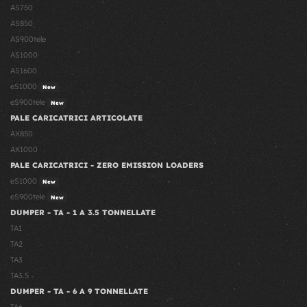
AS750
AS850
AS900tele
AS1000
AS1600
eS1000
New
eS900tele
New
PALE CARICATRICI ARTICOLATE
AX850
AX1000
PALE CARICATRICI - ZERO EMISSION LOADERS
eS1000
New
eS900tele
New
DUMPER - TA - 1 A 3.5 TONNELLATE
TA1
TA2
TA3
TA3.5
DUMPER - TA - 6 A 9 TONNELLATE
TA6