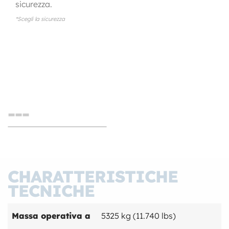
sicurezza.
*Scegli la sicurezza
---
CHARATTERISTICHE
Event Bauma
TECNICHE
Massa operativa a
5325 kg (11.740 lbs)