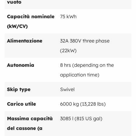
vuoto
Capacità nominale
75 kWh
(kW/CV)
Alimentazione
32A 380V three phase
(22kW)
Autonomia
8 hrs (depending on the
application time)
Skip type
Swivel
Carico utile
6000 kg (13,228 lbs)
Massima capacità
3085 l (815 US gal)
del cassone (a