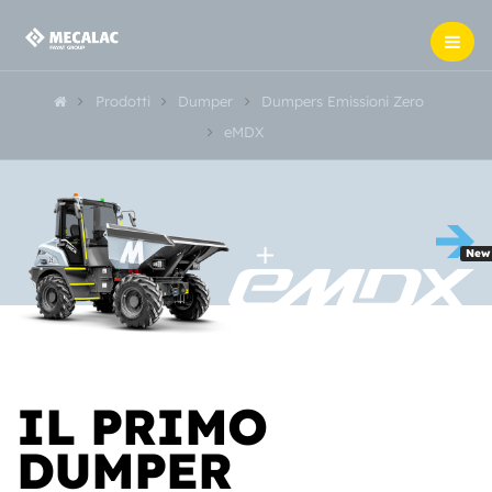
Prodotti
Dumper
Dumpers Emissioni Zero
eMDX
New
IL PRIMO
DUMPER