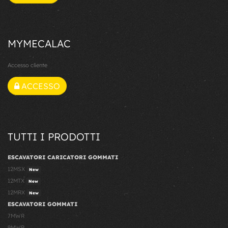
MYMECALAC
Accesso cliente
ACCESSO
TUTTI I PRODOTTI
ESCAVATORI CARICATORI GOMMATI
12MSX
New
12MTX
New
12MRX
New
ESCAVATORI GOMMATI
7MWR
9MWR