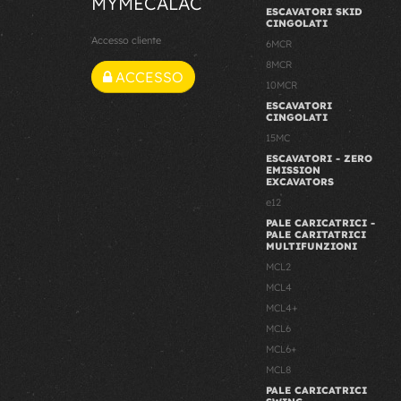
MYMECALAC
ESCAVATORI SKID
CINGOLATI
Accesso cliente
6MCR
8MCR
ACCESSO
10MCR
ESCAVATORI
CINGOLATI
15MC
ESCAVATORI - ZERO
EMISSION
EXCAVATORS
e12
PALE CARICATRICI -
PALE CARITATRICI
MULTIFUNZIONI
MCL2
MCL4
MCL4+
MCL6
MCL6+
MCL8
PALE CARICATRICI