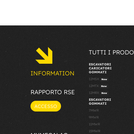
TUTTI I PRODO
ESCAVATORI
CARICATORI
INFORMATION
GOMMATI
12MSX
New
12MTX
New
RAPPORTO RSE
12MRX
New
ESCAVATORI
GOMMATI
ACCESSO
7MWR
9MWR
11MWR
15MWR