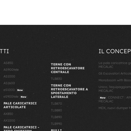
TTI
IL CONCEP
AS850
La pala caricatrice 
TERNE CON
MECALAC
RETROESCAVATORE
AS900tele
CENTRALE
Gli Escavatori Artico
AS1000
TLB830
Monoboom with Boost
AS1600
TERNE CON
Unico, l'equipaggiam
RETROESCAVATORE A
eS1000
New
MECALAC
SPOSTAMENTO
eS900tele
LATERALE
New
CONNECT : Atta
New
MECALAC
PALE CARICATRICI
TLB870
ARTICOLATE
MDX, nuovi dumper M
TLB880
AX850
TLB890
AX1000
TLB990
PALE CARICATRICI -
RULLI