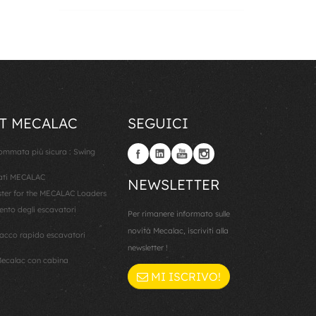
T MECALAC
SEGUICI
gommata più sicura : Swing
lati MECALAC
NEWSLETTER
er for the MECALAC Loaders
ento degli escavatori
Per rimanere informato sulle
novità Mecalac, iscriviti alla
cco rapido escavatori
newsletter !
ecalac con cabina
MI ISCRIVO!