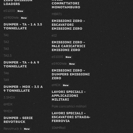
ZERO EMISSION
COMPATTATORI
LOADERS
MONOTAMBURO
eS1000
New
MBR71
eS900tele
New
EMISSIONI ZERO -
DUMPER - TA - 1 A 3.5
ESCAVATORI
TONNELLATE
EMISSIONI ZERO
TA1
e12
TA2
EMISSIONI ZERO -
PALE CARICATRICI
TA3
EMISIONI ZERO
TA3.5
eS1000
New
DUMPER - TA - 6 A 9
eS900tele
New
TONNELLATE
EMISSIONI ZERO -
TA6
DUMPERS EMISSIONI
ZERO
TA9
eMDX
New
DUMPER - MDX - 3.5 A
9 TONNELLATE
LAVORI SPECIALI -
APPLICAZIONI
3.5MDX
MILITARI
6MDX
Pale caricatrici militari
9MDX
LAVORI SPECIALI -
ESCAVATORI STRADA-
DUMPER - SERIE
FERROVIA
REVOTRUCK
106MRail
Revotruck 6
New