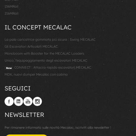
156MRail
216MRail
IL CONCEPT MECALAC
La pala caricatrice gommata più sicura : Swing MECALAC
Gli Escavatori Articolati MECALAC
Monoboom with Booster for the MECALAC Loaders
Unico, l'equipaggiamento degli escavatori MECALAC
CONNECT : Attacco rapido escavatori MECALAC
New
MDX, nuovi dumper Mecalac con cabina
SEGUICI
NEWSLETTER
Per rimanere informato sulle novità Mecalac, iscriviti alla newsletter !