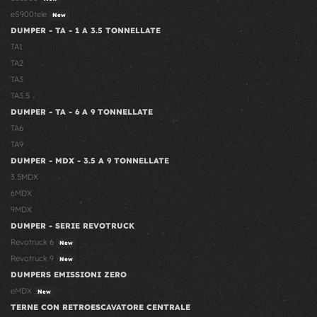
eS900tele
New
DUMPER - TA - 1 A 3.5 TONNELLATE
TA1
TA2
TA3
TA3.5
DUMPER - TA - 6 A 9 TONNELLATE
TA6
TA9
DUMPER - MDX - 3.5 A 9 TONNELLATE
3.5MDX
6MDX
9MDX
DUMPER - SERIE REVOTRUCK
Revotruck 6
New
Revotruck 9
New
DUMPERS EMISSIONI ZERO
eMDX
New
TERNE CON RETROESCAVATORE CENTRALE