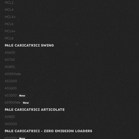
MCL2
MCL4
MCL4+
MCL6
MCL6+
MCL8
PALE CARICATRICI SWING
AS600
AS750
AS850
AS900tele
AS1000
AS1600
eS1000
New
eS900tele
New
PALE CARICATRICI ARTICOLATE
AX850
AX1000
PALE CARICATRICI - ZERO EMISSION LOADERS
eS1000
New