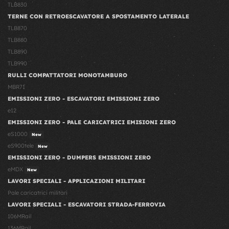
TLB830
TERNE CON RETROESCAVATORE A SPOSTAMENTO LATERALE
TLB870
TLB880
TLB890
TLB990
RULLI COMPATTATORI MONOTAMBURO
MBR71
EMISSIONI ZERO - ESCAVATORI EMISSIONI ZERO
e12
EMISSIONI ZERO - PALE CARICATRICI EMISIONI ZERO
eS1000
New
eS900tele
New
EMISSIONI ZERO - DUMPERS EMISSIONI ZERO
eMDX
New
LAVORI SPECIALI - APPLICAZIONI MILITARI
Pale caricatrici militari
LAVORI SPECIALI - ESCAVATORI STRADA-FERROVIA
106MRail
136MRail