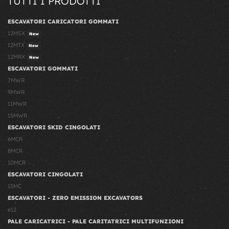
TUTTI I PRODOTTI
ESCAVATORI CARICATORI GOMMATI
12MSX
New
12MTX
New
12MRX
New
ESCAVATORI GOMMATI
7MWR
9MWR
11MWR
15MWR
ESCAVATORI SKID CINGOLATI
6MCR
8MCR
10MCR
ESCAVATORI CINGOLATI
15MC
ESCAVATORI - ZERO EMISSION EXCAVATORS
e12
PALE CARICATRICI - PALE CARITATRICI MULTIFUNZIONI