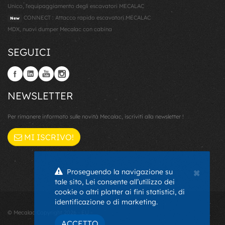
Unico, l'equipaggiamento degli escavatori MECALAC
CONNECT : Attacco rapido escavatori MECALAC
New
MDX, nuovi dumper Mecalac con cabina
SEGUICI
NEWSLETTER
Per rimanere informato sulle novità Mecalac, iscriviti alla newsletter !
MI ISCRIVO!
×
Proseguendo la navigazione su
tale sito, Lei consente all’utilizzo dei
cookie o altri plotter ai fini statistici, di
identificazione o di marketing.
© Mecalac Copyright 2026 - EU -
ACCETTO