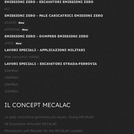
EMISSIONI ZERO - ESCAVATORI EMISSIONI ZERO
e12
EMISSIONI ZERO - PALE CARICATRICI EMISIONI ZERO
eS1000
New
eS900tele
New
EMISSIONI ZERO - DUMPERS EMISSIONI ZERO
eMDX
New
LAVORI SPECIALI - APPLICAZIONI MILITARI
Pale caricatrici militari
LAVORI SPECIALI - ESCAVATORI STRADA-FERROVIA
106MRail
136MRail
156MRail
216MRail
IL CONCEPT MECALAC
La pala caricatrice gommata più sicura : Swing MECALAC
Gli Escavatori Articolati MECALAC
Monoboom with Booster for the MECALAC Loaders