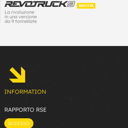
NOVITÀ
La rivoluzione
in una versione
da 9 tonnellate
di carico utile
INFORMATION
RAPPORTO RSE
ACCESSO