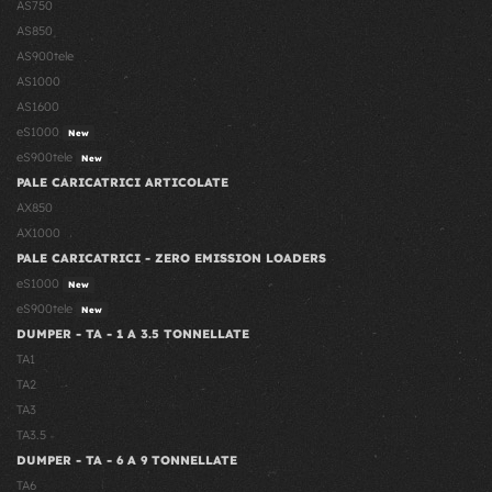
AS750
AS850
AS900tele
AS1000
AS1600
eS1000
New
eS900tele
New
PALE CARICATRICI ARTICOLATE
AX850
AX1000
PALE CARICATRICI - ZERO EMISSION LOADERS
eS1000
New
eS900tele
New
DUMPER - TA - 1 A 3.5 TONNELLATE
TA1
TA2
TA3
TA3.5
DUMPER - TA - 6 A 9 TONNELLATE
TA6