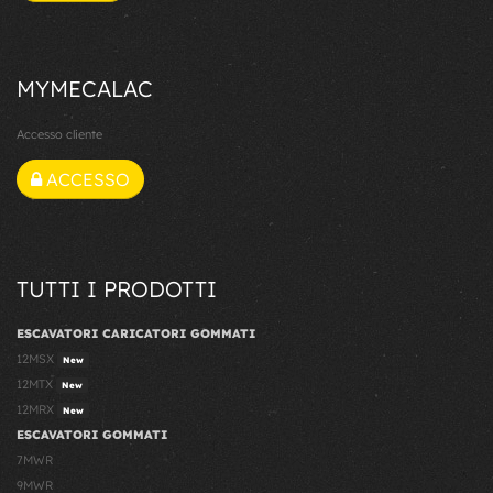
MYMECALAC
Accesso cliente
ACCESSO
TUTTI I PRODOTTI
ESCAVATORI CARICATORI GOMMATI
12MSX
New
12MTX
New
12MRX
New
ESCAVATORI GOMMATI
7MWR
9MWR