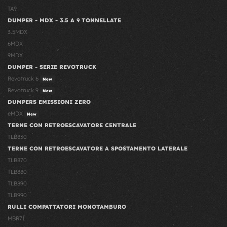
TA9
DUMPER - MDX - 3.5 A 9 TONNELLATE
3.5MDX
6MDX
9MDX
DUMPER - SERIE REVOTRUCK
Revotruck 6
New
Revotruck 9
New
DUMPERS EMISSIONI ZERO
eMDX
New
TERNE CON RETROESCAVATORE CENTRALE
TLB830
TERNE CON RETROESCAVATORE A SPOSTAMENTO LATERALE
TLB870
TLB880
TLB890
TLB990
RULLI COMPATTATORI MONOTAMBURO
MBR71