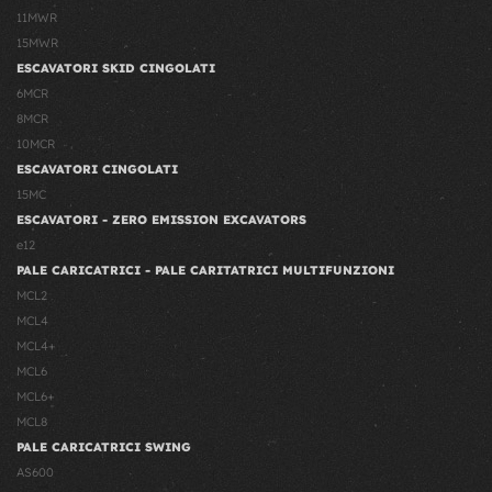
11MWR
15MWR
ESCAVATORI SKID CINGOLATI
6MCR
8MCR
10MCR
ESCAVATORI CINGOLATI
15MC
ESCAVATORI - ZERO EMISSION EXCAVATORS
e12
PALE CARICATRICI - PALE CARITATRICI MULTIFUNZIONI
MCL2
MCL4
MCL4+
MCL6
MCL6+
MCL8
PALE CARICATRICI SWING
AS600