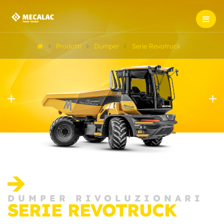
Prodotti
Dumper
Serie Revotruck
DUMPER RIVOLUZIONARI
SERIE REVOTRUCK