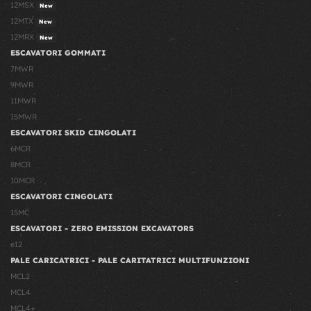
12MSX
New
12MTX
New
12MRX
New
ESCAVATORI GOMMATI
7MWR
9MWR
11MWR
15MWR
ESCAVATORI SKID CINGOLATI
6MCR
8MCR
10MCR
ESCAVATORI CINGOLATI
15MC
ESCAVATORI - ZERO EMISSION EXCAVATORS
e12
PALE CARICATRICI - PALE CARITATRICI MULTIFUNZIONI
MCL2
MCL4
MCL4+