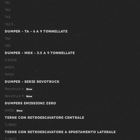
TA1
TA2
TA3
TA3.5
DUMPER - TA - 6 A 9 TONNELLATE
TA6
TA9
DUMPER - MDX - 3.5 A 9 TONNELLATE
3.5MDX
6MDX
9MDX
DUMPER - SERIE REVOTRUCK
Revotruck 6
New
Revotruck 9
New
DUMPERS EMISSIONI ZERO
eMDX
New
TERNE CON RETROESCAVATORE CENTRALE
TLB830
TERNE CON RETROESCAVATORE A SPOSTAMENTO LATERALE
TLB870