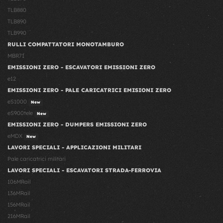
TLB880
TLB890
TLB990
RULLI COMPATTATORI MONOTAMBURO
MBR71
EMISSIONI ZERO - ESCAVATORI EMISSIONI ZERO
e12
EMISSIONI ZERO - PALE CARICATRICI EMISIONI ZERO
eS1000
New
eS900tele
New
EMISSIONI ZERO - DUMPERS EMISSIONI ZERO
eMDX
New
LAVORI SPECIALI - APPLICAZIONI MILITARI
Pale caricatrici militari
LAVORI SPECIALI - ESCAVATORI STRADA-FERROVIA
106MRail
136MRail
156MRail
216MRail