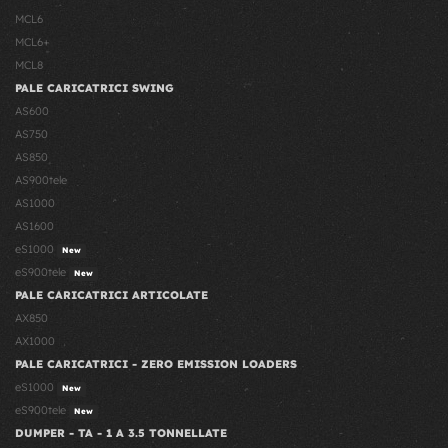
MCL6
MCL6+
MCL8
PALE CARICATRICI SWING
AS600
AS750
AS850
AS900tele
AS1000
AS1600
eS1000
New
eS900tele
New
PALE CARICATRICI ARTICOLATE
AX850
AX1000
PALE CARICATRICI - ZERO EMISSION LOADERS
eS1000
New
eS900tele
New
DUMPER - TA - 1 A 3.5 TONNELLATE