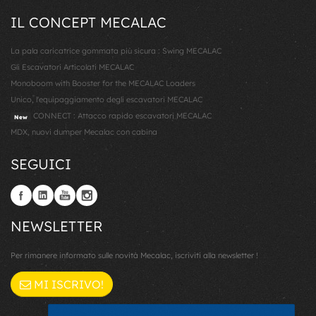
IL CONCEPT MECALAC
La pala caricatrice gommata più sicura : Swing MECALAC
Gli Escavatori Articolati MECALAC
Monoboom with Booster for the MECALAC Loaders
Unico, l'equipaggiamento degli escavatori MECALAC
CONNECT : Attacco rapido escavatori MECALAC
New
MDX, nuovi dumper Mecalac con cabina
SEGUICI
NEWSLETTER
Per rimanere informato sulle novità Mecalac, iscriviti alla newsletter !
MI ISCRIVO!