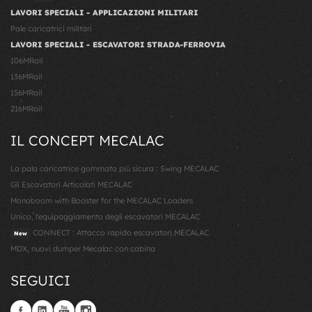
LAVORI SPECIALI - APPLICAZIONI MILITARI
Pale caricatrici militari
LAVORI SPECIALI - ESCAVATORI STRADA-FERROVIA
106MRail
136MRail
156MRail
216MRail
IL CONCEPT MECALAC
La pala caricatrice gommata più sicura : Swing MECALAC
Gli Escavatori Articolati MECALAC
Monoboom with Booster for the MECALAC Loaders
Unico, l'equipaggiamento degli escavatori MECALAC
CONNECT : Attacco rapido escavatori MECALAC
New
MDX, nuovi dumper Mecalac con cabina
SEGUICI