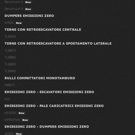
Revotruck 6
New
Revotruck 9
New
DUMPERS EMISSIONI ZERO
eMDX
New
TERNE CON RETROESCAVATORE CENTRALE
TLB830
TERNE CON RETROESCAVATORE A SPOSTAMENTO LATERALE
TLB870
TLB880
TLB890
TLB990
RULLI COMPATTATORI MONOTAMBURO
MBR71
EMISSIONI ZERO - ESCAVATORI EMISSIONI ZERO
e12
EMISSIONI ZERO - PALE CARICATRICI EMISIONI ZERO
eS1000
New
eS900tele
New
EMISSIONI ZERO - DUMPERS EMISSIONI ZERO
eMDX
New