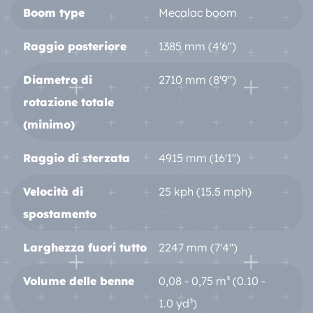
Boom type
Mecalac boom
Raggio posteriore
1385 mm (4'6'')
Diametro di
2710 mm (8'9'')
rotazione totale
(minimo)
Raggio di sterzata
4915 mm (16'1'')
Velocità di
25 kph (15.5 mph)
spostamento
Larghezza fuori tutto
2247 mm (7'4'')
Volume delle benne
0,08 - 0,75 m³ (0.10 -
1.0 yd³)