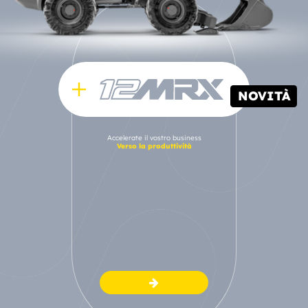
NOVITÀ
Accelerate il vostro business
Verso la produttività