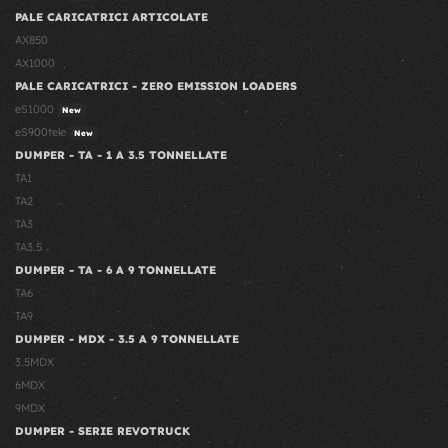
PALE CARICATRICI ARTICOLATE
AX850
AX1000
PALE CARICATRICI - ZERO EMISSION LOADERS
eS1000
New
eS900tele
New
DUMPER - TA - 1 A 3.5 TONNELLATE
TA1
TA2
TA3
TA3.5
DUMPER - TA - 6 A 9 TONNELLATE
TA6
TA9
DUMPER - MDX - 3.5 A 9 TONNELLATE
3.5MDX
6MDX
9MDX
DUMPER - SERIE REVOTRUCK