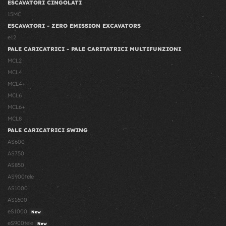
ESCAVATORI CINGOLATI
15MC
ESCAVATORI - ZERO EMISSION EXCAVATORS
e12
PALE CARICATRICI - PALE CARITATRICI MULTIFUNZIONI
MCL2
MCL4
MCL4+
MCL6
MCL6+
MCL8
PALE CARICATRICI SWING
AS600
AS750
AS850
AS900tele
AS1000
AS1600
eS1000
New
eS900tele
New