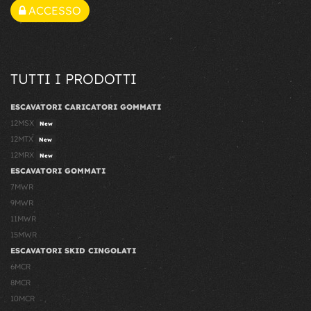
ACCESSO
TUTTI I PRODOTTI
ESCAVATORI CARICATORI GOMMATI
12MSX
New
12MTX
New
12MRX
New
ESCAVATORI GOMMATI
7MWR
9MWR
11MWR
15MWR
ESCAVATORI SKID CINGOLATI
6MCR
8MCR
10MCR