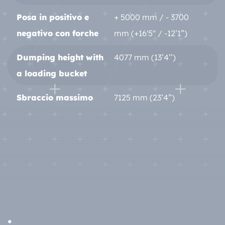
Posa in positivo e
+ 5000 mm / - 3700
negativo con forche
mm (+16'5'' / -12’1”)
Dumping height with
4077 mm (13’4’’)
a loading bucket
Sbraccio massimo
7125 mm (23’4”)
: