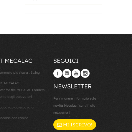
T MECALAC
SEGUICI
gommata più sicura : Swing
lati MECALAC
NEWSLETTER
er for the MECALAC Loaders
ento degli escavatori
Per rimanere informato sulle
novità Mecalac, iscriviti alla
cco rapido escavatori
newsletter !
ecalac con cabina
MI ISCRIVO!