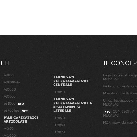
TTI
IL CONCEP
AS850
La pala caricatrice 
TERNE CON
MECALAC
RETROESCAVATORE
AS900tele
CENTRALE
Gli Escavatori Artico
AS1000
TLB830
Monoboom with Boost
AS1600
TERNE CON
Unico, l'equipaggiam
RETROESCAVATORE A
eS1000
New
MECALAC
SPOSTAMENTO
eS900tele
LATERALE
New
CONNECT : Atta
New
MECALAC
PALE CARICATRICI
TLB870
ARTICOLATE
MDX, nuovi dumper M
TLB880
AX850
TLB890
AX1000