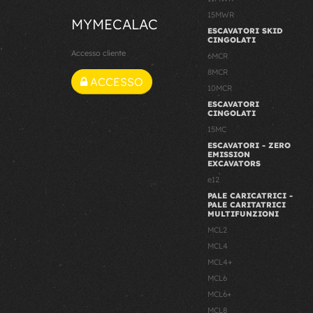
15MWR
MYMECALAC
ESCAVATORI SKID
CINGOLATI
Accesso cliente
6MCR
8MCR
ACCESSO
10MCR
ESCAVATORI
CINGOLATI
15MC
ESCAVATORI - ZERO
EMISSION
EXCAVATORS
e12
PALE CARICATRICI -
PALE CARITATRICI
MULTIFUNZIONI
MCL2
MCL4
MCL4+
MCL6
MCL6+
MCL8