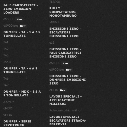
TLB990
PALE CARICATRICI -
RULLI
ZERO EMISSION
COMPATTATORI
LOADERS
MONOTAMBURO
eS1000
New
MBR71
eS900tele
New
EMISSIONI ZERO -
DUMPER - TA - 1 A 3.5
ESCAVATORI
TONNELLATE
EMISSIONI ZERO
TA1
e12
TA2
EMISSIONI ZERO -
PALE CARICATRICI
TA3
EMISIONI ZERO
TA3.5
eS1000
New
DUMPER - TA - 6 A 9
eS900tele
New
TONNELLATE
EMISSIONI ZERO -
TA6
DUMPERS EMISSIONI
ZERO
TA9
eMDX
New
DUMPER - MDX - 3.5 A
9 TONNELLATE
LAVORI SPECIALI -
APPLICAZIONI
3.5MDX
MILITARI
6MDX
Pale caricatrici militari
9MDX
LAVORI SPECIALI -
ESCAVATORI STRADA-
DUMPER - SERIE
FERROVIA
REVOTRUCK