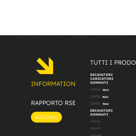
TUTTI I PRODO
ESCAVATORI
CARICATORI
INFORMATION
GOMMATI
12MSX
New
12MTX
New
RAPPORTO RSE
12MRX
New
ESCAVATORI
GOMMATI
ACCESSO
7MWR
9MWR
11MWR