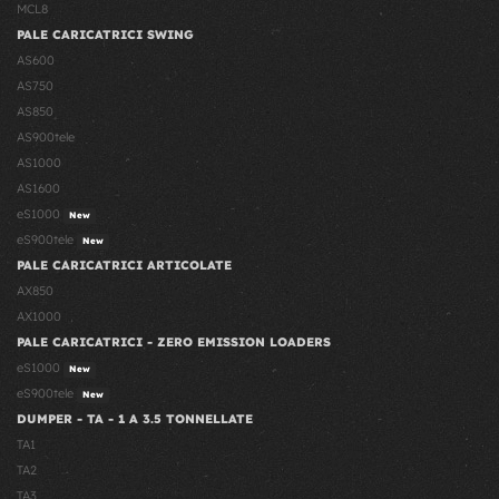
MCL8
PALE CARICATRICI SWING
AS600
AS750
AS850
AS900tele
AS1000
AS1600
eS1000
New
eS900tele
New
PALE CARICATRICI ARTICOLATE
AX850
AX1000
PALE CARICATRICI - ZERO EMISSION LOADERS
eS1000
New
eS900tele
New
DUMPER - TA - 1 A 3.5 TONNELLATE
TA1
TA2
TA3