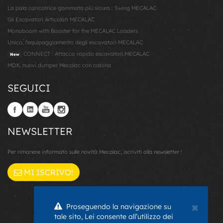
La pala caricatrice gommata più sicura : Swing MECALAC
Gli Escavatori Articolati MECALAC
Monoboom with Booster for the MECALAC Loaders
Unico, l'equipaggiamento degli escavatori MECALAC
CONNECT : Attacco rapido escavatori MECALAC
New
MDX, nuovi dumper Mecalac con cabina
SEGUICI
NEWSLETTER
Per rimanere informato sulle novità Mecalac, iscriviti alla newsletter !
MI ISCRIVO!
×
Proseguendo la navigazione su
tale sito, Lei consente all’utilizzo dei