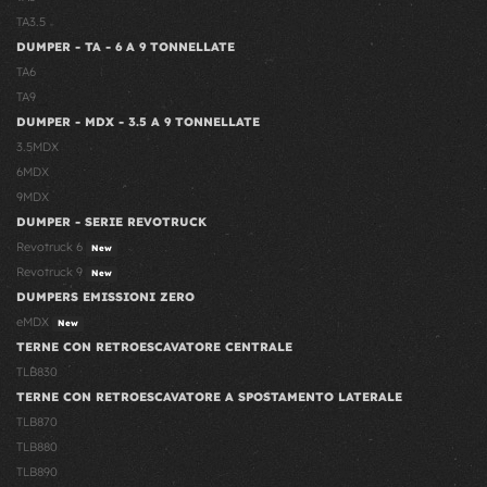
TA3.5
DUMPER - TA - 6 A 9 TONNELLATE
TA6
TA9
DUMPER - MDX - 3.5 A 9 TONNELLATE
3.5MDX
6MDX
9MDX
DUMPER - SERIE REVOTRUCK
Revotruck 6
New
Revotruck 9
New
DUMPERS EMISSIONI ZERO
eMDX
New
TERNE CON RETROESCAVATORE CENTRALE
TLB830
TERNE CON RETROESCAVATORE A SPOSTAMENTO LATERALE
TLB870
TLB880
TLB890