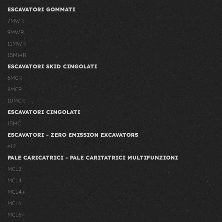
ESCAVATORI GOMMATI
7MWR
9MWR
11MWR
15MWR
ESCAVATORI SKID CINGOLATI
6MCR
8MCR
10MCR
ESCAVATORI CINGOLATI
15MC
ESCAVATORI - ZERO EMISSION EXCAVATORS
e12
PALE CARICATRICI - PALE CARITATRICI MULTIFUNZIONI
MCL2
MCL4
MCL4+
MCL6
MCL6+