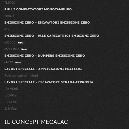
TLB990
RULLI COMPATTATORI MONOTAMBURO
MBR71
EMISSIONI ZERO - ESCAVATORI EMISSIONI ZERO
e12
EMISSIONI ZERO - PALE CARICATRICI EMISIONI ZERO
eS1000
New
eS900tele
New
EMISSIONI ZERO - DUMPERS EMISSIONI ZERO
eMDX
New
LAVORI SPECIALI - APPLICAZIONI MILITARI
Pale caricatrici militari
LAVORI SPECIALI - ESCAVATORI STRADA-FERROVIA
106MRail
136MRail
156MRail
216MRail
IL CONCEPT MECALAC