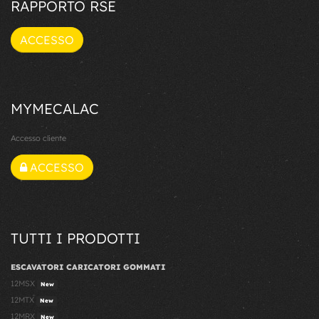
RAPPORTO RSE
ACCESSO
MYMECALAC
Accesso cliente
ACCESSO
TUTTI I PRODOTTI
ESCAVATORI CARICATORI GOMMATI
12MSX
New
12MTX
New
12MRX
New