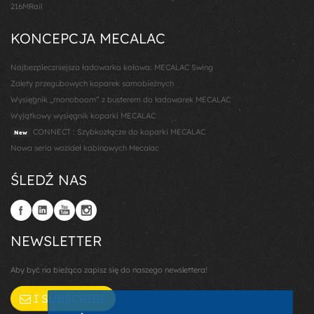
216MRail
KONCEPCJA MECALAC
Najbezpieczniejsza ładowarka kołowa: MECALAC Swing
Zalety przegubowych koparek samobieżnych
Wysięgnik „monoboom” z busterem do ładowarek MECALAC
Wyjątkowy wysięgnik koparki MECALAC
CONNECT : Szybkozłącze do koparki MECALAC
New
Nowa seria wozideł kabinowych Mecalac
ŚLEDŹ NAS
NEWSLETTER
Aby być na bieżąco zapisz się do naszego newslettera!
I SUBSCRIBE