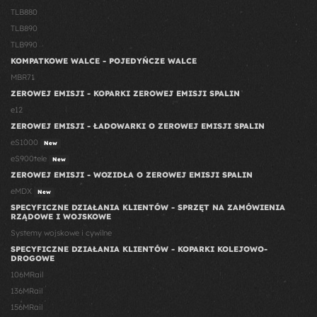
TLB880
TLB890
TLB990
KOMPATKOWE WALCE - POJEDYŃCZE WALCE
MBR71
ZEROWEJ EMISJI - KOPARKI ZEROWEJ EMISJI SPALIN
e12
ZEROWEJ EMISJI - ŁADOWARKI O ZEROWEJ EMISJI SPALIN
eS1000
New
eS900tele
New
ZEROWEJ EMISJI - WOZIDŁA O ZEROWEJ EMISJI SPALIN
eMDX
New
SPECYFICZNE DZIAŁANIA KLIENTÓW - SPRZĘT NA ZAMÓWIENIA
RZĄDOWE I WOJSKOWE
Systemy wojskowe i cywilne
SPECYFICZNE DZIAŁANIA KLIENTÓW - KOPARKI KOLEJOWO-
DROGOWE
106MRail
136MRail
156MRail