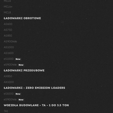
MCL6
MCL6+
MCL8
ŁADOWARKI OBROTOWE
AS600
AS750
AS850
AS900tele
AS1000
AS1600
eS1000
New
eS900tele
New
ŁADOWARKI PRZEGUBOWE
AX850
AX1000
ŁADOWARKI - ZERO EMISSION LOADERS
eS1000
New
eS900tele
New
WOZIDŁA BUDOWLANE - TA - 1 DO 3.5 TON
TA1