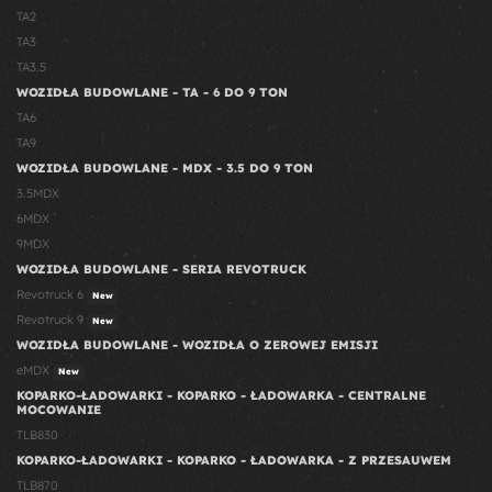
TA2
TA3
TA3.5
WOZIDŁA BUDOWLANE - TA - 6 DO 9 TON
TA6
TA9
WOZIDŁA BUDOWLANE - MDX - 3.5 DO 9 TON
3.5MDX
6MDX
9MDX
WOZIDŁA BUDOWLANE - SERIA REVOTRUCK
Revotruck 6
New
Revotruck 9
New
WOZIDŁA BUDOWLANE - WOZIDŁA O ZEROWEJ EMISJI
eMDX
New
KOPARKO-ŁADOWARKI - KOPARKO - ŁADOWARKA - CENTRALNE
MOCOWANIE
TLB830
KOPARKO-ŁADOWARKI - KOPARKO - ŁADOWARKA - Z PRZESAUWEM
TLB870