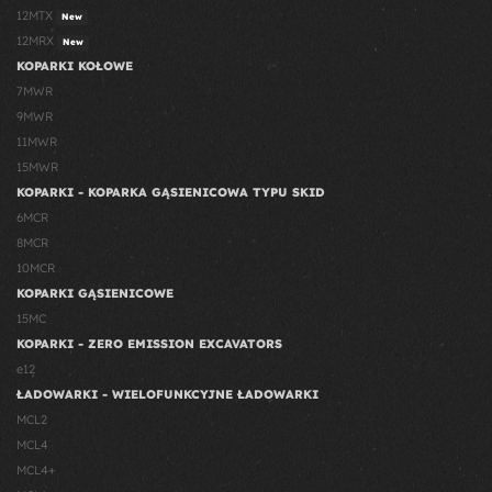
12MTX
New
12MRX
New
KOPARKI KOŁOWE
7MWR
9MWR
11MWR
15MWR
KOPARKI - KOPARKA GĄSIENICOWA TYPU SKID
6MCR
8MCR
10MCR
KOPARKI GĄSIENICOWE
15MC
KOPARKI - ZERO EMISSION EXCAVATORS
e12
ŁADOWARKI - WIELOFUNKCYJNE ŁADOWARKI
MCL2
MCL4
MCL4+