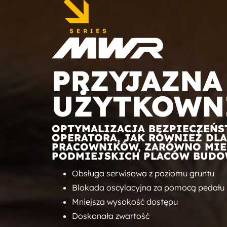
PRZYJAZNA
UŻYTKOWN
OPTYMALIZACJA BEZPIECZEŃS
OPERATORA, JAK RÓWNIEŻ DLA
PRACOWNIKÓW, ZARÓWNO MIEJ
PODMIEJSKICH PLACÓW BUDO
Obsługa serwisowa z poziomu gruntu
Blokada oscylacyjna za pomocą pedału h
Mniejsza wysokość dostępu
Doskonała zwartość