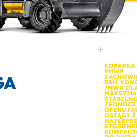
KOPARKA
9MWR
GA
ZACHOWU
SAM KON
7MWR DL
MAKSYMA
STABILNO
JEDNOCZ
OFERUJĄ
OSIĄGI I
NAJLEPS
STOSUNE
KOMPAKT