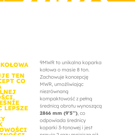
9MWR to unikalna koparka
 KOŁOWA
kołowa o masie 8 ton.
JE TEN
Zachowuje koncepcję
CEPT CO
MWR, umożliwiając
A
LNEJ
niezrównaną
ŚCI,
kompaktowość z pełną
EŚNIE
średnicą obrotu wynoszącą
C LEPSZE
2866 mm (9’5’’)
, co
ZY
odpowiada średnicy
K
koparki 3-tonowej i jest
OWOŚCI
prawie 2 razy mniejsza niż