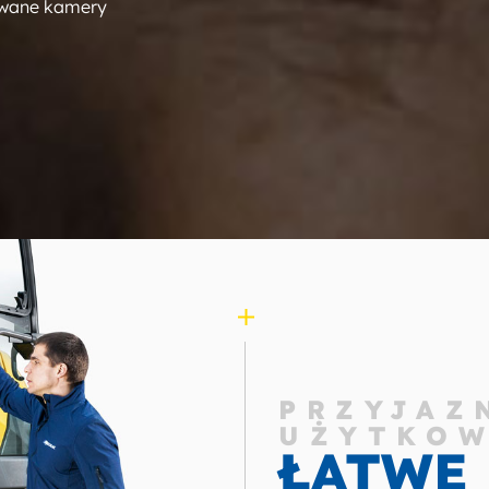
owane kamery
PRZYJAZ
UŻYTKO
ŁATWE