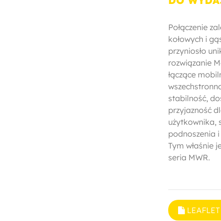
DO WYDA
Połączenie za
kołowych i gą
przyniosło uni
rozwiązanie M
łączące mobil
wszechstronno
stabilność, d
przyjazność d
użytkownika, s
podnoszenia i
Tym właśnie j
seria MWR.
LEAFLET