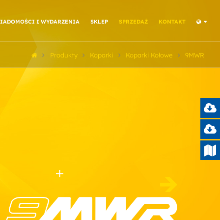
IADOMOŚCI I WYDARZENIA
SKLEP
SPRZEDAŻ
KONTAKT
Produkty
Koparki
Koparki Kołowe
9MWR