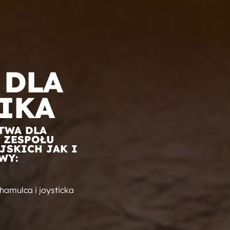
 DLA
IKA
TWA DLA
 ZESPOŁU
SKICH JAK I
WY:
amulca i joysticka