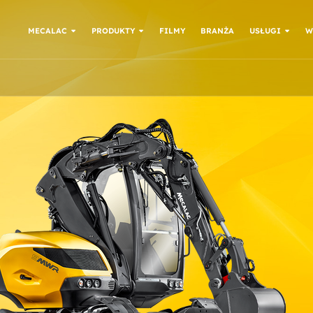
MECALAC
PRODUKTY
FILMY
BRANŻA
USŁUGI
W