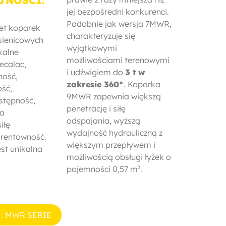
JNOŚCI.
jej bezpośredni konkurenci.
Podobnie jak wersja 7MWR,
let koparek
charakteryzuje się
sienicowych
wyjątkowymi
kalne
możliwościami terenowymi
ecalac,
i udźwigiem do
3 t w
ność,
zakresie 360°
. Koparka
ść,
9MWR zapewnia większą
ostępność,
penetrację i siłę
la
odspajania, wyższą
iłę
wydajność hydrauliczną z
 rentowność.
większym przepływem i
est unikalna
możliwością obsługi łyżek o
pojemności 0,57 m³.
 : MWR SERIE