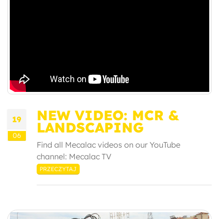
NEW VIDEO: MCR &
19
LANDSCAPING
06
Find all Mecalac videos on our YouTube
channel: Mecalac TV
PRZECZYTAJ