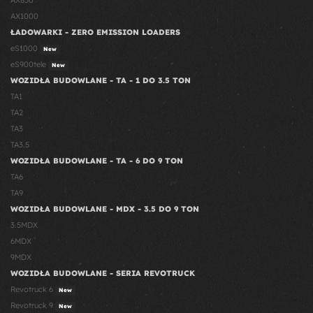
AX850
AX1000
ŁADOWARKI - ZERO EMISSION LOADERS
eS1000
New
eS900tele
New
WOZIDŁA BUDOWLANE - TA - 1 DO 3.5 TON
TA1
TA2
TA3
TA3.5
WOZIDŁA BUDOWLANE - TA - 6 DO 9 TON
TA6
TA9
WOZIDŁA BUDOWLANE - MDX - 3.5 DO 9 TON
3.5MDX
6MDX
9MDX
WOZIDŁA BUDOWLANE - SERIA REVOTRUCK
Revotruck 6
New
Revotruck 9
New