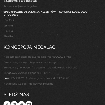
RZĄDOWE I WOJSKOWE
Systemy wojskowe i cywilne
SPECYFICZNE DZIAŁANIA KLIENTÓW - KOPARKI KOLEJOWO-
DROGOWE
106MRail
136MRail
156MRail
216MRail
KONCEPCJA MECALAC
Najbezpieczniejsza ładowarka kołowa: MECALAC Swing
Zalety przegubowych koparek samobieżnych
Wysięgnik „monoboom” z busterem do ładowarek MECALAC
Wyjątkowy wysięgnik koparki MECALAC
CONNECT : Szybkozłącze do koparki MECALAC
New
Nowa seria wozideł kabinowych Mecalac
ŚLEDŹ NAS