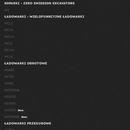
KOPARKI - ZERO EMISSION EXCAVATORS
e12
ŁADOWARKI - WIELOFUNKCYJNE ŁADOWARKI
MCL2
MCL4
MCL4+
MCL6
MCL6+
MCL8
ŁADOWARKI OBROTOWE
AS600
AS750
AS850
AS900tele
AS1000
AS1600
eS1000
New
eS900tele
New
ŁADOWARKI PRZEGUBOWE