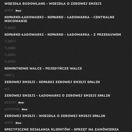
WOZIDŁA BUDOWLANE - WOZIDŁA O ZEROWEJ EMISJI
eMDX
New
KOPARKO-ŁADOWARKI - KOPARKO - ŁADOWARKA - CENTRALNE
MOCOWANIE
TLB830
KOPARKO-ŁADOWARKI - KOPARKO - ŁADOWARKA - Z PRZESAUWEM
TLB870
TLB880
TLB890
TLB990
KOMPATKOWE WALCE - POJEDYŃCZE WALCE
MBR71
ZEROWEJ EMISJI - KOPARKI ZEROWEJ EMISJI SPALIN
e12
ZEROWEJ EMISJI - ŁADOWARKI O ZEROWEJ EMISJI SPALIN
eS1000
New
eS900tele
New
ZEROWEJ EMISJI - WOZIDŁA O ZEROWEJ EMISJI SPALIN
eMDX
New
SPECYFICZNE DZIAŁANIA KLIENTÓW - SPRZĘT NA ZAMÓWIENIA