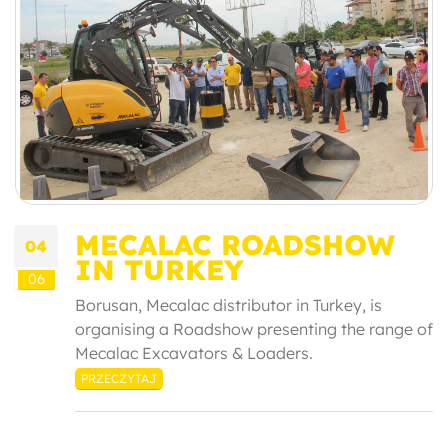
MECALAC ROADSHOW
04
IN TURKEY
06
Borusan, Mecalac distributor in Turkey, is
organising a Roadshow presenting the range of
Mecalac Excavators & Loaders.
PRZECZYTAJ