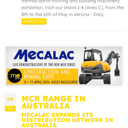
trennial earth-moving and building machinery
exhibition. Visit our stand 1-4 (Area C), from the
8th to the 11th of May in Verona - Italy.
PRZECZYTAJ
MCR RANGE IN
08
AUSTRALIA
04
MECALAC EXPANDS ITS
DISTRIBUTION NETWORK IN
AUSTRALIA.