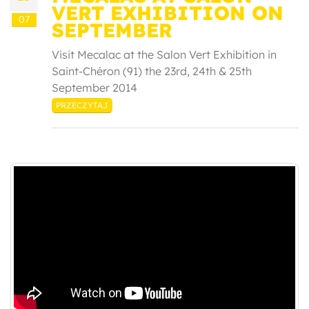
VERT EXHIBITION ON
07
SEPTEMBER
Visit Mecalac at the Salon Vert Exhibition in
Saint-Chéron (91) the 23rd, 24th & 25th
September 2014
PRZECZYTAJ