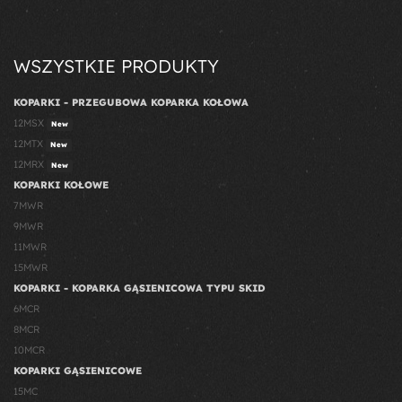
WSZYSTKIE PRODUKTY
KOPARKI - PRZEGUBOWA KOPARKA KOŁOWA
12MSX
New
12MTX
New
12MRX
New
KOPARKI KOŁOWE
7MWR
9MWR
11MWR
15MWR
KOPARKI - KOPARKA GĄSIENICOWA TYPU SKID
6MCR
8MCR
10MCR
KOPARKI GĄSIENICOWE
15MC