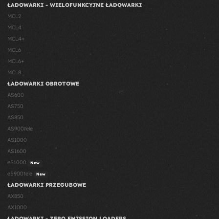
ŁADOWARKI - WIELOFUNKCYJNE ŁADOWARKI
MCL2
MCL4
MCL4+
MCL6
MCL6+
MCL8
ŁADOWARKI OBROTOWE
AS600
AS750
AS850
AS900tele
AS1000
AS1600
eS1000
New
eS900tele
New
ŁADOWARKI PRZEGUBOWE
AX850
AX1000
ŁADOWARKI - ZERO EMISSION LOADERS