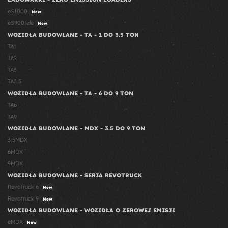
eS1000
New
eS900tele
New
WOZIDŁA BUDOWLANE - TA - 1 DO 3.5 TON
TA1
TA2
TA3
TA3.5
WOZIDŁA BUDOWLANE - TA - 6 DO 9 TON
TA6
TA9
WOZIDŁA BUDOWLANE - MDX - 3.5 DO 9 TON
3.5MDX
6MDX
9MDX
WOZIDŁA BUDOWLANE - SERIA REVOTRUCK
Revotruck 6
New
Revotruck 9
New
WOZIDŁA BUDOWLANE - WOZIDŁA O ZEROWEJ EMISJI
eMDX
New