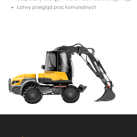
Łatwy przegląd prac komunalnych