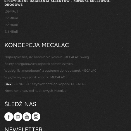
SPECYFICZNE DZIAŁANIA KLIENTÓW - KOPARKI KOLEJOWO-
DROGOWE
106MRail
136MRail
156MRail
216MRail
KONCEPCJA MECALAC
Najbezpieczniejsza ładowarka kołowa: MECALAC Swing
Zalety przegubowych koparek samobieżnych
Wysięgnik „monoboom” z busterem do ładowarek MECALAC
Wyjątkowy wysięgnik koparki MECALAC
CONNECT : Szybkozłącze do koparki MECALAC
New
Nowa seria wozideł kabinowych Mecalac
ŚLEDŹ NAS
NEWSLETTER