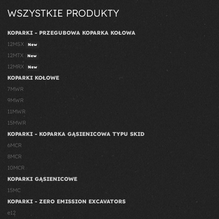
WSZYSTKIE PRODUKTY
KOPARKI - PRZEGUBOWA KOPARKA KOŁOWA
12MSX
New
12MTX
New
12MRX
New
KOPARKI KOŁOWE
7MWR
9MWR
11MWR
15MWR
KOPARKI - KOPARKA GĄSIENICOWA TYPU SKID
6MCR
8MCR
10MCR
KOPARKI GĄSIENICOWE
15MC
KOPARKI - ZERO EMISSION EXCAVATORS
e12