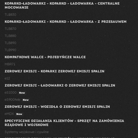
KOPARKO-ŁADOWARKI - KOPARKO - ŁADOWARKA - CENTRALNE
MOCOWANIE
TLB830
KOPARKO-ŁADOWARKI - KOPARKO - ŁADOWARKA - Z PRZESAUWEM
TLB870
TLB880
TLB890
TLB990
KOMPATKOWE WALCE - POJEDYŃCZE WALCE
MBR71
ZEROWEJ EMISJI - KOPARKI ZEROWEJ EMISJI SPALIN
e12
ZEROWEJ EMISJI - ŁADOWARKI O ZEROWEJ EMISJI SPALIN
eS1000
New
eS900tele
New
ZEROWEJ EMISJI - WOZIDŁA O ZEROWEJ EMISJI SPALIN
eMDX
New
SPECYFICZNE DZIAŁANIA KLIENTÓW - SPRZĘT NA ZAMÓWIENIA
RZĄDOWE I WOJSKOWE
Systemy wojskowe i cywilne