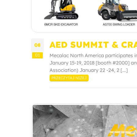
AED SUMMIT & CRA
08
01
Mecalac North America participates 
January 15-19, 2018 [booth #2000] and
Association) January 22 -24, 2 [...]
PRZECZYTAJ NIŻEJ