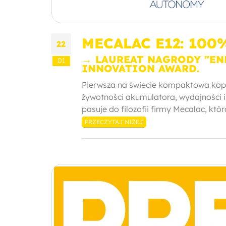
MECALAC E12: 10
22
→ LAUREAT NAGRODY "EN
01
INNOVATION AWARD.
Pierwsza na świecie kompaktowa kopa
żywotności akumulatora, wydajności 
pasuje do filozofii firmy Mecalac, która
PRZECZYTAJ NIŻEJ