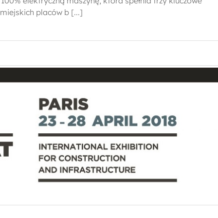
 100% elektryczną maszynę, która spełnia trzy kluczowe
iejskich placów b [...]