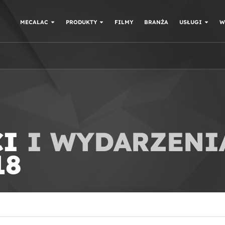
MECALAC
PRODUKTY
FILMY
BRANŻA
USŁUGI
W
CI
I WYDARZENI
18