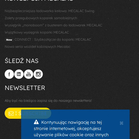
Najbezpieczniejsza ładowarka kołowa: MECALAC Swing
Zalety przegubowych koparek samobieżnych
Wysięgnik „monoboom” z busterem do ładowarek MECALAC
Wyjątkowy wysięgnik koparki MECALAC
CONNECT : Szybkozłącze do koparki MECALAC
New
Nowa seria wozideł kabinowych Mecalac
ŚLEDŹ NAS
NEWSLETTER
Aby być na bieżąco zapisz się do naszego newslettera!
I SUBSCRIBE
×
Kontynuując nawigację na tej
stronie internetowej, akceptujesz
używanie plików cookie oraz innych