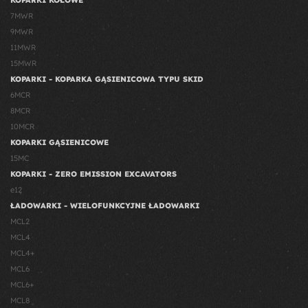
7MWR
9MWR
11MWR
15MWR
KOPARKI - KOPARKA GĄSIENICOWA TYPU SKID
6MCR
8MCR
10MCR
KOPARKI GĄSIENICOWE
15MC
KOPARKI - ZERO EMISSION EXCAVATORS
e12
ŁADOWARKI - WIELOFUNKCYJNE ŁADOWARKI
MCL2
MCL4
MCL4+
MCL6
MCL6+
MCL8