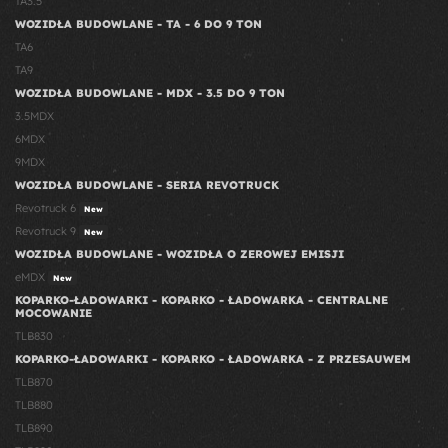
TA3.5
WOZIDŁA BUDOWLANE - TA - 6 DO 9 TON
TA6
TA9
WOZIDŁA BUDOWLANE - MDX - 3.5 DO 9 TON
3.5MDX
6MDX
9MDX
WOZIDŁA BUDOWLANE - SERIA REVOTRUCK
Revotruck 6
New
Revotruck 9
New
WOZIDŁA BUDOWLANE - WOZIDŁA O ZEROWEJ EMISJI
eMDX
New
KOPARKO-ŁADOWARKI - KOPARKO - ŁADOWARKA - CENTRALNE
MOCOWANIE
TLB830
KOPARKO-ŁADOWARKI - KOPARKO - ŁADOWARKA - Z PRZESAUWEM
TLB870
TLB880
TLB890