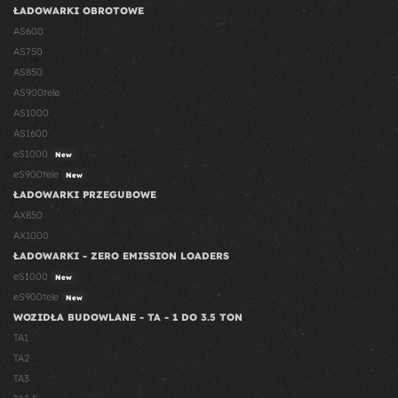
ŁADOWARKI OBROTOWE
AS600
AS750
AS850
AS900tele
AS1000
AS1600
eS1000
New
eS900tele
New
ŁADOWARKI PRZEGUBOWE
AX850
AX1000
ŁADOWARKI - ZERO EMISSION LOADERS
eS1000
New
eS900tele
New
WOZIDŁA BUDOWLANE - TA - 1 DO 3.5 TON
TA1
TA2
TA3