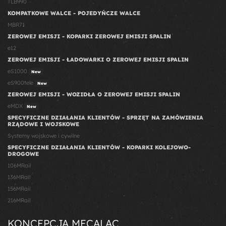
TLB990
KOMPATKOWE WALCE - POJEDYŃCZE WALCE
MBR71
ZEROWEJ EMISJI - KOPARKI ZEROWEJ EMISJI SPALIN
e12
ZEROWEJ EMISJI - ŁADOWARKI O ZEROWEJ EMISJI SPALIN
eS1000
New
eS900tele
New
ZEROWEJ EMISJI - WOZIDŁA O ZEROWEJ EMISJI SPALIN
eMDX
New
SPECYFICZNE DZIAŁANIA KLIENTÓW - SPRZĘT NA ZAMÓWIENIA
RZĄDOWE I WOJSKOWE
Systemy wojskowe i cywilne
SPECYFICZNE DZIAŁANIA KLIENTÓW - KOPARKI KOLEJOWO-
DROGOWE
106MRail
136MRail
156MRail
216MRail
KONCEPCJA MECALAC