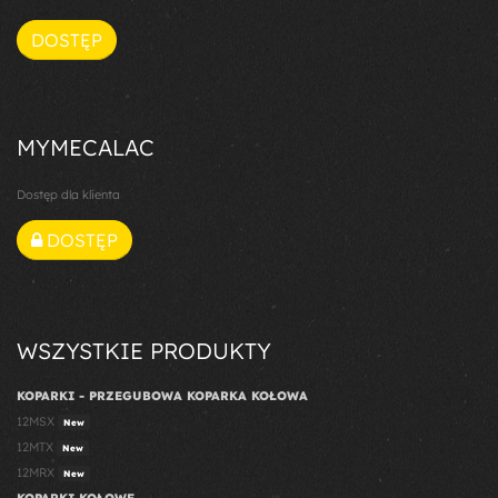
DOSTĘP
MYMECALAC
Dostęp dla klienta
DOSTĘP
WSZYSTKIE PRODUKTY
KOPARKI - PRZEGUBOWA KOPARKA KOŁOWA
12MSX
New
12MTX
New
12MRX
New
KOPARKI KOŁOWE