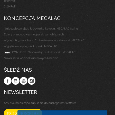
156MRail
216MRail
KONCEPCJA MECALAC
Najbezpieczniejsza ładowarka kołowa: MECALAC Swing
Zalety przegubowych koparek samobieżnych
Wysięgnik „monoboom” z busterem do ładowarek MECALAC
Wyjątkowy wysięgnik koparki MECALAC
CONNECT : Szybkozłącze do koparki MECALAC
New
Nowa seria wozideł kabinowych Mecalac
ŚLEDŹ NAS
NEWSLETTER
Aby być na bieżąco zapisz się do naszego newslettera!
I SUBSCRIBE