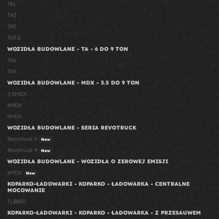
TA1
TA2
TA3
TA3.5
WOZIDŁA BUDOWLANE - TA - 6 DO 9 TON
TA6
TA9
WOZIDŁA BUDOWLANE - MDX - 3.5 DO 9 TON
3.5MDX
6MDX
9MDX
WOZIDŁA BUDOWLANE - SERIA REVOTRUCK
Revotruck 6
New
Revotruck 9
New
WOZIDŁA BUDOWLANE - WOZIDŁA O ZEROWEJ EMISJI
eMDX
New
KOPARKO-ŁADOWARKI - KOPARKO - ŁADOWARKA - CENTRALNE
MOCOWANIE
TLB830
KOPARKO-ŁADOWARKI - KOPARKO - ŁADOWARKA - Z PRZESAUWEM