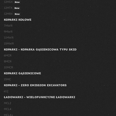
12MSX
New
12MTX
New
12MRX
New
KOPARKI KOŁOWE
7MWR
9MWR
11MWR
15MWR
KOPARKI - KOPARKA GĄSIENICOWA TYPU SKID
6MCR
8MCR
10MCR
KOPARKI GĄSIENICOWE
15MC
KOPARKI - ZERO EMISSION EXCAVATORS
e12
ŁADOWARKI - WIELOFUNKCYJNE ŁADOWARKI
MCL2
MCL4
MCL4+