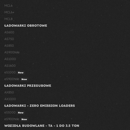
MCL6
MCL6+
MCL8
ŁADOWARKI OBROTOWE
AS600
AS750
AS850
AS900tele
AS1000
AS1600
eS1000
New
eS900tele
New
ŁADOWARKI PRZEGUBOWE
AX850
AX1000
ŁADOWARKI - ZERO EMISSION LOADERS
eS1000
New
eS900tele
New
WOZIDŁA BUDOWLANE - TA - 1 DO 3.5 TON