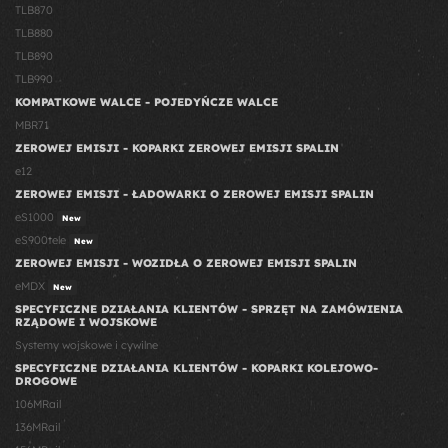
TLB870
TLB880
TLB890
TLB990
KOMPATKOWE WALCE - POJEDYŃCZE WALCE
MBR71
ZEROWEJ EMISJI - KOPARKI ZEROWEJ EMISJI SPALIN
e12
ZEROWEJ EMISJI - ŁADOWARKI O ZEROWEJ EMISJI SPALIN
eS1000
New
eS900tele
New
ZEROWEJ EMISJI - WOZIDŁA O ZEROWEJ EMISJI SPALIN
eMDX
New
SPECYFICZNE DZIAŁANIA KLIENTÓW - SPRZĘT NA ZAMÓWIENIA
RZĄDOWE I WOJSKOWE
Systemy wojskowe i cywilne
SPECYFICZNE DZIAŁANIA KLIENTÓW - KOPARKI KOLEJOWO-
DROGOWE
106MRail
136MRail