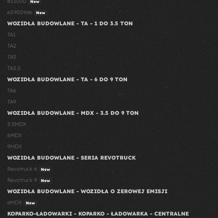
eS1000
New
eS900tele
New
WOZIDŁA BUDOWLANE - TA - 1 DO 3.5 TON
TA1
TA2
TA3
TA3.5
WOZIDŁA BUDOWLANE - TA - 6 DO 9 TON
TA6
TA9
WOZIDŁA BUDOWLANE - MDX - 3.5 DO 9 TON
3.5MDX
6MDX
9MDX
WOZIDŁA BUDOWLANE - SERIA REVOTRUCK
Revotruck 6
New
Revotruck 9
New
WOZIDŁA BUDOWLANE - WOZIDŁA O ZEROWEJ EMISJI
eMDX
New
KOPARKO-ŁADOWARKI - KOPARKO - ŁADOWARKA - CENTRALNE