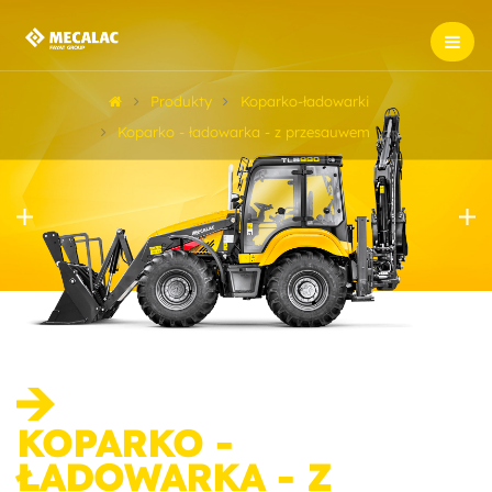
Produkty
Koparko-ładowarki
Koparko - ładowarka - z przesauwem
KOPARKO -
ŁADOWARKA - Z