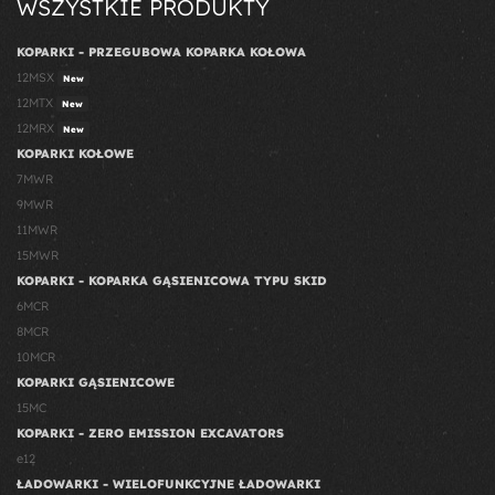
WSZYSTKIE PRODUKTY
KOPARKI - PRZEGUBOWA KOPARKA KOŁOWA
12MSX
New
12MTX
New
12MRX
New
KOPARKI KOŁOWE
7MWR
9MWR
11MWR
15MWR
KOPARKI - KOPARKA GĄSIENICOWA TYPU SKID
6MCR
8MCR
10MCR
KOPARKI GĄSIENICOWE
15MC
KOPARKI - ZERO EMISSION EXCAVATORS
e12
ŁADOWARKI - WIELOFUNKCYJNE ŁADOWARKI