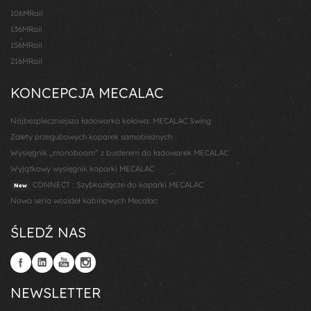
106MRail
136MRail
156MRail
216MRail
KONCEPCJA MECALAC
Najbezpieczniejsza ładowarka kołowa: MECALAC Swing
Zalety przegubowych koparek samobieżnych
Wysięgnik „monoboom” z busterem do ładowarek MECALAC
Wyjątkowy wysięgnik koparki MECALAC
CONNECT : Szybkozłącze do koparki MECALAC
New
Nowa seria wozideł kabinowych Mecalac
ŚLEDŹ NAS
NEWSLETTER