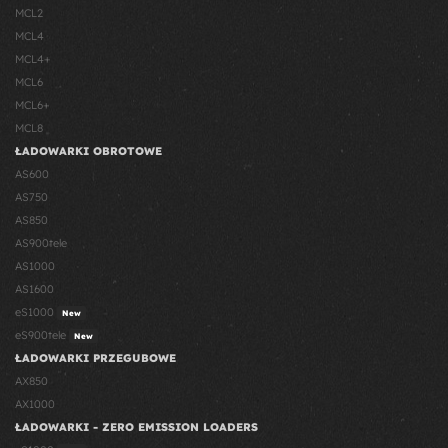
MCL2
MCL4
MCL4+
MCL6
MCL6+
MCL8
ŁADOWARKI OBROTOWE
AS600
AS750
AS850
AS900tele
AS1000
AS1600
eS1000
New
eS900tele
New
ŁADOWARKI PRZEGUBOWE
AX850
AX1000
ŁADOWARKI - ZERO EMISSION LOADERS