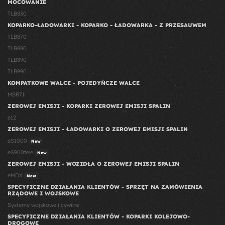
MOCOWANIE
TLB830
KOPARKO-ŁADOWARKI - KOPARKO - ŁADOWARKA - Z PRZESAUWEM
TLB870
TLB880
TLB890
TLB990
KOMPATKOWE WALCE - POJEDYŃCZE WALCE
MBR71
ZEROWEJ EMISJI - KOPARKI ZEROWEJ EMISJI SPALIN
e12
ZEROWEJ EMISJI - ŁADOWARKI O ZEROWEJ EMISJI SPALIN
eS1000
New
eS900tele
New
ZEROWEJ EMISJI - WOZIDŁA O ZEROWEJ EMISJI SPALIN
eMDX
New
SPECYFICZNE DZIAŁANIA KLIENTÓW - SPRZĘT NA ZAMÓWIENIA
RZĄDOWE I WOJSKOWE
Systemy wojskowe i cywilne
SPECYFICZNE DZIAŁANIA KLIENTÓW - KOPARKI KOLEJOWO-
DROGOWE