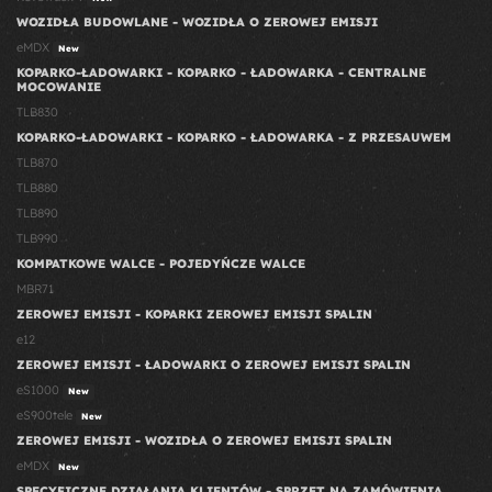
WOZIDŁA BUDOWLANE - WOZIDŁA O ZEROWEJ EMISJI
eMDX
New
KOPARKO-ŁADOWARKI - KOPARKO - ŁADOWARKA - CENTRALNE
MOCOWANIE
TLB830
KOPARKO-ŁADOWARKI - KOPARKO - ŁADOWARKA - Z PRZESAUWEM
TLB870
TLB880
TLB890
TLB990
KOMPATKOWE WALCE - POJEDYŃCZE WALCE
MBR71
ZEROWEJ EMISJI - KOPARKI ZEROWEJ EMISJI SPALIN
e12
ZEROWEJ EMISJI - ŁADOWARKI O ZEROWEJ EMISJI SPALIN
eS1000
New
eS900tele
New
ZEROWEJ EMISJI - WOZIDŁA O ZEROWEJ EMISJI SPALIN
eMDX
New
SPECYFICZNE DZIAŁANIA KLIENTÓW - SPRZĘT NA ZAMÓWIENIA