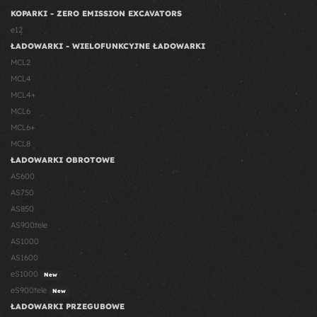
KOPARKI - ZERO EMISSION EXCAVATORS
e12
ŁADOWARKI - WIELOFUNKCYJNE ŁADOWARKI
MCL2
MCL4
MCL4+
MCL6
MCL6+
MCL8
ŁADOWARKI OBROTOWE
AS600
AS750
AS850
AS900tele
AS1000
AS1600
eS1000
New
eS900tele
New
ŁADOWARKI PRZEGUBOWE