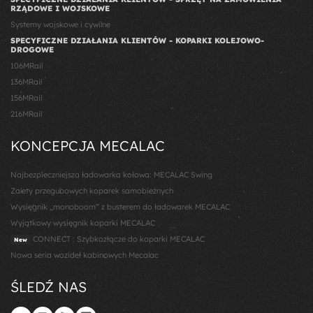
RZĄDOWE I WOJSKOWE
Systemy wojskowe i cywilne
SPECYFICZNE DZIAŁANIA KLIENTÓW - KOPARKI KOLEJOWO-
DROGOWE
106MRail
136MRail
156MRail
216MRail
KONCEPCJA MECALAC
Najbezpieczniejsza ładowarka kołowa: MECALAC Swing
Zalety przegubowych koparek samobieżnych
Wysięgnik „monoboom” z busterem do ładowarek MECALAC
Wyjątkowy wysięgnik koparki MECALAC
CONNECT : Szybkozłącze do koparki MECALAC
New
Nowa seria wozideł kabinowych Mecalac
ŚLEDŹ NAS