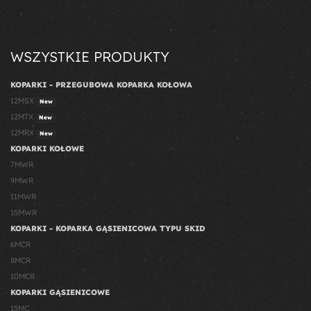
WSZYSTKIE PRODUKTY
KOPARKI - PRZEGUBOWA KOPARKA KOŁOWA
12MSX
New
12MTX
New
12MRX
New
KOPARKI KOŁOWE
7MWR
9MWR
11MWR
15MWR
KOPARKI - KOPARKA GĄSIENICOWA TYPU SKID
6MCR
8MCR
10MCR
KOPARKI GĄSIENICOWE
15MC