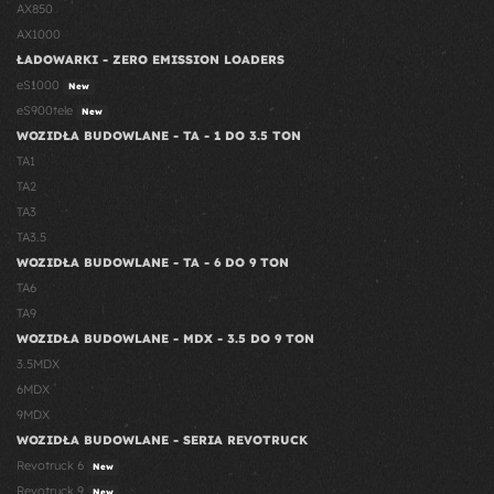
AX850
AX1000
ŁADOWARKI - ZERO EMISSION LOADERS
eS1000
New
eS900tele
New
WOZIDŁA BUDOWLANE - TA - 1 DO 3.5 TON
TA1
TA2
TA3
TA3.5
WOZIDŁA BUDOWLANE - TA - 6 DO 9 TON
TA6
TA9
WOZIDŁA BUDOWLANE - MDX - 3.5 DO 9 TON
3.5MDX
6MDX
9MDX
WOZIDŁA BUDOWLANE - SERIA REVOTRUCK
Revotruck 6
New
Revotruck 9
New