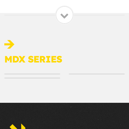
MDX SERIES
MDX Cab Dumper
6MDX Walkaround
Impact test