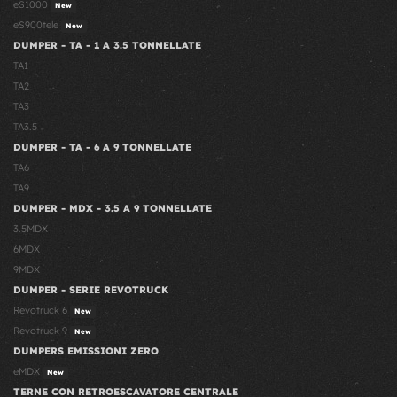
eS1000
New
eS900tele
New
DUMPER - TA - 1 A 3.5 TONNELLATE
TA1
TA2
TA3
TA3.5
DUMPER - TA - 6 A 9 TONNELLATE
TA6
TA9
DUMPER - MDX - 3.5 A 9 TONNELLATE
3.5MDX
6MDX
9MDX
DUMPER - SERIE REVOTRUCK
Revotruck 6
New
Revotruck 9
New
DUMPERS EMISSIONI ZERO
eMDX
New
TERNE CON RETROESCAVATORE CENTRALE