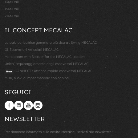
136MRail
156MRail
216MRail
IL CONCEPT MECALAC
La pala caricatrice gommata più sicura : Swing MECALAC
Gli Escavatori Articolati MECALAC
Monoboom with Booster for the MECALAC Loaders
Unico, l'equipaggiamento degli escavatori MECALAC
CONNECT : Attacco rapido escavatori MECALAC
New
MDX, nuovi dumper Mecalac con cabina
SEGUICI
NEWSLETTER
Per rimanere informato sulle novità Mecalac, iscriviti alla newsletter !