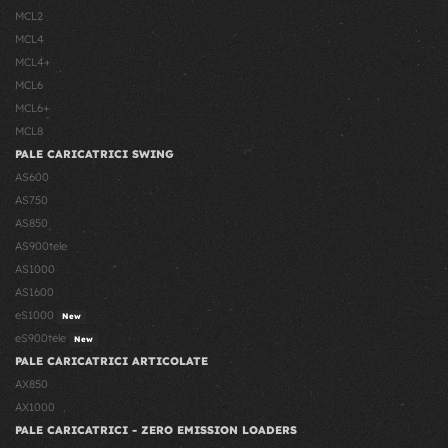
MCL2
MCL4
MCL4+
MCL6
MCL6+
MCL8
PALE CARICATRICI SWING
AS600
AS750
AS850
AS900tele
AS1000
AS1600
eS1000
New
eS900tele
New
PALE CARICATRICI ARTICOLATE
AX850
AX1000
PALE CARICATRICI - ZERO EMISSION LOADERS