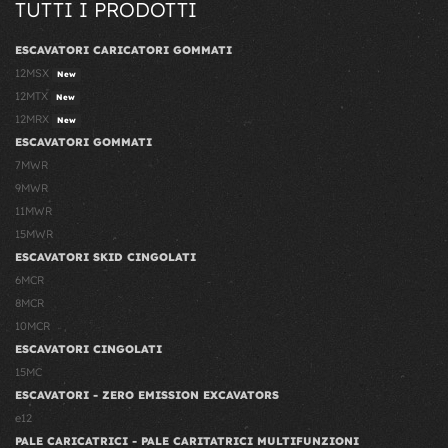
TUTTI I PRODOTTI
ESCAVATORI CARICATORI GOMMATI
12MSX
New
12MTX
New
12MRX
New
ESCAVATORI GOMMATI
7MWR
9MWR
11MWR
15MWR
ESCAVATORI SKID CINGOLATI
6MCR
8MCR
10MCR
ESCAVATORI CINGOLATI
15MC
ESCAVATORI - ZERO EMISSION EXCAVATORS
e12
PALE CARICATRICI - PALE CARITATRICI MULTIFUNZIONI