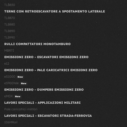
TLB830
TERNE CON RETROESCAVATORE A SPOSTAMENTO LATERALE
TLB870
TLB880
TLB890
TLB990
RULLI COMPATTATORI MONOTAMBURO
MBR71
EMISSIONI ZERO - ESCAVATORI EMISSIONI ZERO
e12
EMISSIONI ZERO - PALE CARICATRICI EMISIONI ZERO
eS1000
New
eS900tele
New
EMISSIONI ZERO - DUMPERS EMISSIONI ZERO
eMDX
New
LAVORI SPECIALI - APPLICAZIONI MILITARI
Pale caricatrici militari
LAVORI SPECIALI - ESCAVATORI STRADA-FERROVIA
106MRail