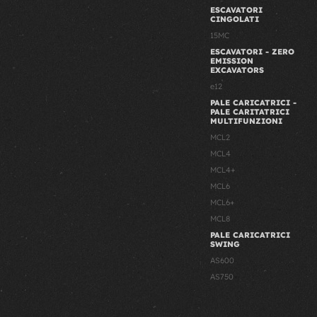
ESCAVATORI
CINGOLATI
15MC
ESCAVATORI - ZERO
EMISSION
EXCAVATORS
e12
PALE CARICATRICI -
PALE CARITATRICI
MULTIFUNZIONI
MCL2
MCL4
MCL4+
MCL6
MCL6+
MCL8
PALE CARICATRICI
SWING
AS600
AS750