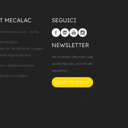
T MECALAC
SEGUICI
gommata più sicura : Swing
lati MECALAC
NEWSLETTER
er for the MECALAC Loaders
ento degli escavatori
Per rimanere informato sulle
novità Mecalac, iscriviti alla
cco rapido escavatori
newsletter !
ecalac con cabina
MI ISCRIVO!