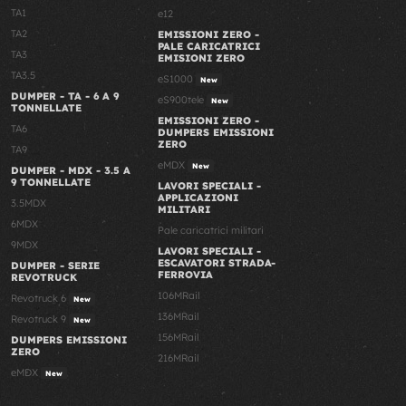
TA1
e12
TA2
EMISSIONI ZERO -
PALE CARICATRICI
TA3
EMISIONI ZERO
TA3.5
eS1000
New
DUMPER - TA - 6 A 9
eS900tele
New
TONNELLATE
EMISSIONI ZERO -
TA6
DUMPERS EMISSIONI
ZERO
TA9
eMDX
New
DUMPER - MDX - 3.5 A
9 TONNELLATE
LAVORI SPECIALI -
APPLICAZIONI
3.5MDX
MILITARI
6MDX
Pale caricatrici militari
9MDX
LAVORI SPECIALI -
ESCAVATORI STRADA-
DUMPER - SERIE
FERROVIA
REVOTRUCK
106MRail
Revotruck 6
New
136MRail
Revotruck 9
New
156MRail
DUMPERS EMISSIONI
ZERO
216MRail
eMDX
New