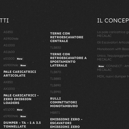
TTI
IL CONCEP
AS850
La pala caricatrice 
TERNE CON
MECALAC
RETROESCAVATORE
AS900tele
CENTRALE
Gli Escavatori Artico
AS1000
TLB830
Monoboom with Boost
AS1600
TERNE CON
Unico, l'equipaggiam
RETROESCAVATORE A
eS1000
New
MECALAC
SPOSTAMENTO
eS900tele
LATERALE
New
CONNECT : Atta
New
MECALAC
PALE CARICATRICI
TLB870
ARTICOLATE
MDX, nuovi dumper M
TLB880
AX850
TLB890
AX1000
TLB990
PALE CARICATRICI -
RULLI
ZERO EMISSION
COMPATTATORI
LOADERS
MONOTAMBURO
eS1000
New
MBR71
eS900tele
New
EMISSIONI ZERO -
DUMPER - TA - 1 A 3.5
ESCAVATORI
TONNELLATE
EMISSIONI ZERO