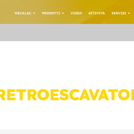
MECALAC
PRODOTTI
VIDEO
ATTIVITÀ
SERVIZI
RETROESCAVATO