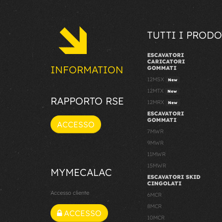
TUTTI I PRODO
ESCAVATORI
CARICATORI
INFORMATION
GOMMATI
12MSX
New
12MTX
New
RAPPORTO RSE
12MRX
New
ESCAVATORI
GOMMATI
ACCESSO
7MWR
9MWR
11MWR
15MWR
MYMECALAC
ESCAVATORI SKID
CINGOLATI
Accesso cliente
6MCR
8MCR
ACCESSO
10MCR