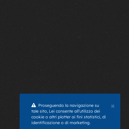
×
Proseguendo la navigazione su
tale sito, Lei consente all’utilizzo dei
cookie o altri plotter ai fini statistici, di
identificazione o di marketing.