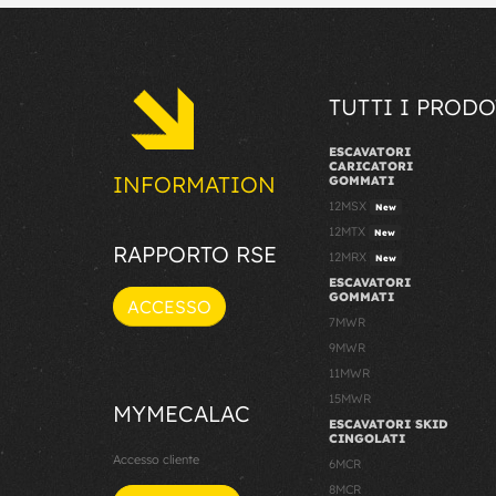
TUTTI I PRODO
ESCAVATORI
CARICATORI
INFORMATION
GOMMATI
12MSX
New
12MTX
New
RAPPORTO RSE
12MRX
New
ESCAVATORI
GOMMATI
ACCESSO
7MWR
9MWR
11MWR
15MWR
MYMECALAC
ESCAVATORI SKID
CINGOLATI
Accesso cliente
6MCR
8MCR