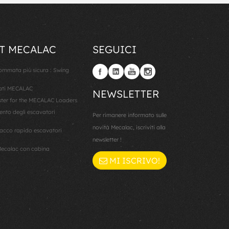
T MECALAC
SEGUICI
gommata più sicura : Swing
lati MECALAC
NEWSLETTER
er for the MECALAC Loaders
ento degli escavatori
Per rimanere informato sulle
novità Mecalac, iscriviti alla
cco rapido escavatori
newsletter !
ecalac con cabina
MI ISCRIVO!