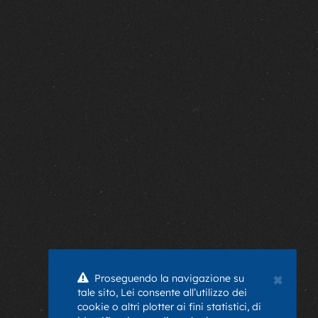
×
Proseguendo la navigazione su
tale sito, Lei consente all’utilizzo dei
cookie o altri plotter ai fini statistici, di