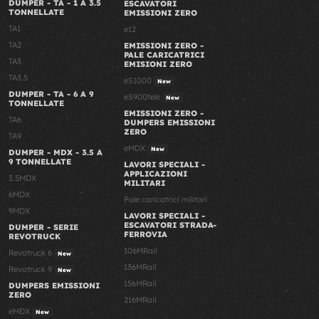
DUMPER - TA - 1 A 3.5
ESCAVATORI
TONNELLATE
EMISSIONI ZERO
TA1
e12
TA2
EMISSIONI ZERO -
PALE CARICATRICI
TA3
EMISIONI ZERO
TA3.5
eS1000
New
DUMPER - TA - 6 A 9
eS900tele
New
TONNELLATE
EMISSIONI ZERO -
TA6
DUMPERS EMISSIONI
ZERO
TA9
eMDX
New
DUMPER - MDX - 3.5 A
9 TONNELLATE
LAVORI SPECIALI -
APPLICAZIONI
3.5MDX
MILITARI
6MDX
Pale caricatrici militari
9MDX
LAVORI SPECIALI -
ESCAVATORI STRADA-
DUMPER - SERIE
FERROVIA
REVOTRUCK
106MRail
Revotruck 6
New
136MRail
Revotruck 9
New
156MRail
DUMPERS EMISSIONI
ZERO
216MRail
eMDX
New