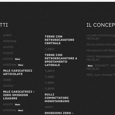
TTI
IL CONCEP
AS850
La pala caricatrice 
TERNE CON
MECALAC
RETROESCAVATORE
AS900tele
CENTRALE
Gli Escavatori Artico
AS1000
TLB830
Monoboom with Boost
AS1600
TERNE CON
Unico, l'equipaggiam
RETROESCAVATORE A
eS1000
New
MECALAC
SPOSTAMENTO
eS900tele
LATERALE
New
CONNECT : Atta
New
MECALAC
PALE CARICATRICI
TLB870
ARTICOLATE
MDX, nuovi dumper M
TLB880
AX850
TLB890
AX1000
TLB990
PALE CARICATRICI -
RULLI
ZERO EMISSION
COMPATTATORI
LOADERS
MONOTAMBURO
eS1000
New
MBR71
eS900tele
New
EMISSIONI ZERO -