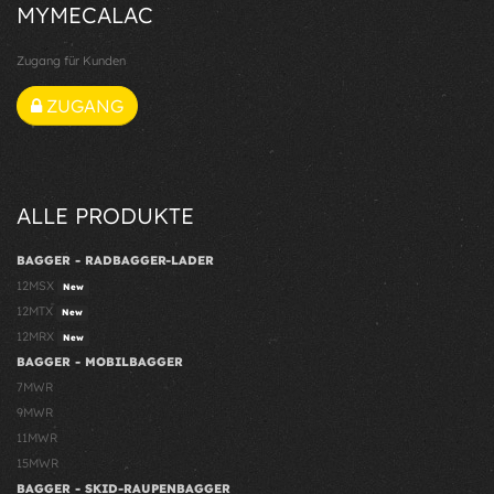
MYMECALAC
Zugang für Kunden
ZUGANG
ALLE PRODUKTE
BAGGER - RADBAGGER-LADER
12MSX
New
12MTX
New
12MRX
New
BAGGER - MOBILBAGGER
7MWR
9MWR
11MWR
15MWR
BAGGER - SKID-RAUPENBAGGER