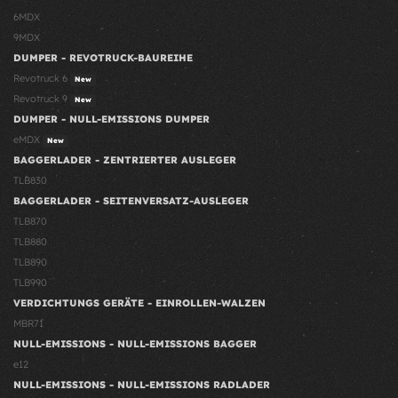
6MDX
9MDX
DUMPER - REVOTRUCK-BAUREIHE
Revotruck 6
New
Revotruck 9
New
DUMPER - NULL-EMISSIONS DUMPER
eMDX
New
BAGGERLADER - ZENTRIERTER AUSLEGER
TLB830
BAGGERLADER - SEITENVERSATZ-AUSLEGER
TLB870
TLB880
TLB890
TLB990
VERDICHTUNGS GERÄTE - EINROLLEN-WALZEN
MBR71
NULL-EMISSIONS - NULL-EMISSIONS BAGGER
e12
NULL-EMISSIONS - NULL-EMISSIONS RADLADER