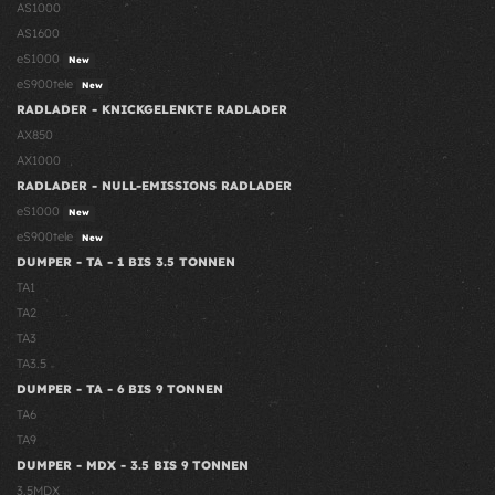
AS1000
AS1600
eS1000
New
eS900tele
New
RADLADER - KNICKGELENKTE RADLADER
AX850
AX1000
RADLADER - NULL-EMISSIONS RADLADER
eS1000
New
eS900tele
New
DUMPER - TA - 1 BIS 3.5 TONNEN
TA1
TA2
TA3
TA3.5
DUMPER - TA - 6 BIS 9 TONNEN
TA6
TA9
DUMPER - MDX - 3.5 BIS 9 TONNEN
3.5MDX