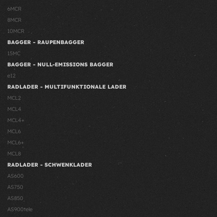
6MCR
8MCR
10MCR
BAGGER - RAUPENBAGGER
15MC
BAGGER - NULL-EMISSIONS BAGGER
e12
RADLADER - MULTIFUNKTIONALE LADER
MCL2
MCL4
MCL4+
MCL6
MCL6+
MCL8
RADLADER - SCHWENKLADER
AS600
AS750
AS850
AS900tele