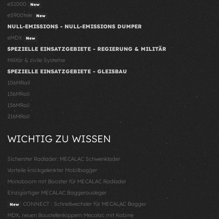
eS1000
New
eS900tele
New
NULL-EMISSIONS - NULL-EMISSIONS DUMPER
eMDX
New
SPEZIELLE EINSATZGEBIETE - REGIERUNG & MILITÄR
Militär & zivile Systeme
SPEZIELLE EINSATZGEBIETE - GLEISBAU
106MRail
136MRail
156MRail
216MRail
WICHTIG ZU WISSEN
Sicherster Radlader: MECALAC Schwenklader
Vorteile knickgelenkter Mobilbagger
Monoboom mit Booster für MECALAC Radlader
Einzigartiger MECALAC Baggerausleger
CONNECT : Schnellwechsler für MECALAC Bagger
New
MDX, neuen Baustellenkippern Mecalac mit Kabine