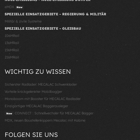
eMDX
New
SPEZIELLE EINSATZGEBIETE - REGIERUNG & MILITÄR
Militär & zivile Systeme
SPEZIELLE EINSATZGEBIETE - GLEISBAU
106MRail
136MRail
156MRail
216MRail
WICHTIG ZU WISSEN
Sicherster Radlader: MECALAC Schwenklader
Vorteile knickgelenkter Mobilbagger
Monoboom mit Booster für MECALAC Radlader
Einzigartiger MECALAC Baggerausleger
CONNECT : Schnellwechsler für MECALAC Bagger
New
MDX, neuen Baustellenkippern Mecalac mit Kabine
FOLGEN SIE UNS