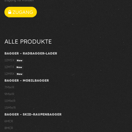
Zugang für Kunden
ZUGANG
ALLE PRODUKTE
BAGGER - RADBAGGER-LADER
12MSX
New
12MTX
New
12MRX
New
BAGGER - MOBILBAGGER
7MWR
9MWR
11MWR
15MWR
BAGGER - SKID-RAUPENBAGGER
6MCR
8MCR