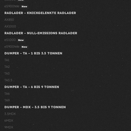
eS900tele
New
RADLADER - KNICKGELENKTE RADLADER
AX850
AX1000
RADLADER - NULL-EMISSIONS RADLADER
eS1000
New
eS900tele
New
DUMPER - TA - 1 BIS 3.5 TONNEN
TA1
TA2
TA3
TA3.5
DUMPER - TA - 6 BIS 9 TONNEN
TA6
TA9
DUMPER - MDX - 3.5 BIS 9 TONNEN
3.5MDX
6MDX
9MDX