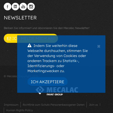
NEWSLETTER
Bleiben Sie informiert und abonnieren Sie den Mecalac Newsletter!
ICH MELDE MICH AN!
×
Indem Sie weiterhin diese
Webseite durchsuchen, stimmen Sie
der Verwendung von Cookies oder
anderen Trackern zu Statistik-,
Identifizierungs- oder
Marketingzwecken zu.
© Mecalac Copyright 2026 - -
ICH AKZEPTIERE
Impressum
Richtlinie zum Schutz Personenbezogener Daten
Join us
Human Rights Policy