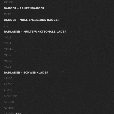
10MCR
BAGGER - RAUPENBAGGER
15MC
BAGGER - NULL-EMISSIONS BAGGER
e12
RADLADER - MULTIFUNKTIONALE LADER
MCL2
MCL4
MCL4+
MCL6
MCL6+
MCL8
RADLADER - SCHWENKLADER
AS600
AS750
AS850
AS900tele
AS1000
AS1600
eS1000
New