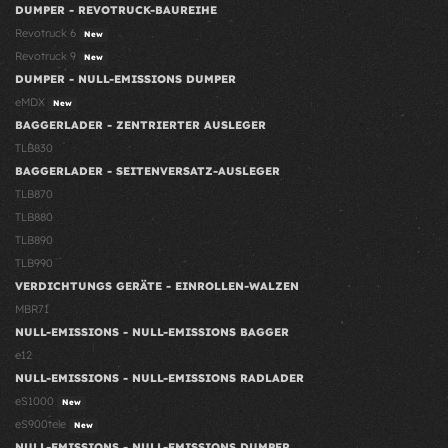
DUMPER - REVOTRUCK-BAUREIHE
Revotruck 6
New
Revotruck 9
New
DUMPER - NULL-EMISSIONS DUMPER
eMDX
New
BAGGERLADER - ZENTRIERTER AUSLEGER
TLB830
BAGGERLADER - SEITENVERSATZ-AUSLEGER
TLB870
TLB880
TLB890
TLB990
VERDICHTUNGS GERÄTE - EINROLLEN-WALZEN
MBR71
NULL-EMISSIONS - NULL-EMISSIONS BAGGER
e12
NULL-EMISSIONS - NULL-EMISSIONS RADLADER
eS1000
New
eS900tele
New
NULL-EMISSIONS - NULL-EMISSIONS DUMPER