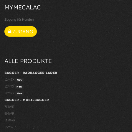
MYMECALAC
Zugang für Kunden
ZUGANG
ALLE PRODUKTE
BAGGER - RADBAGGER-LADER
12MSX
New
12MTX
New
12MRX
New
BAGGER - MOBILBAGGER
7MWR
9MWR
11MWR
15MWR