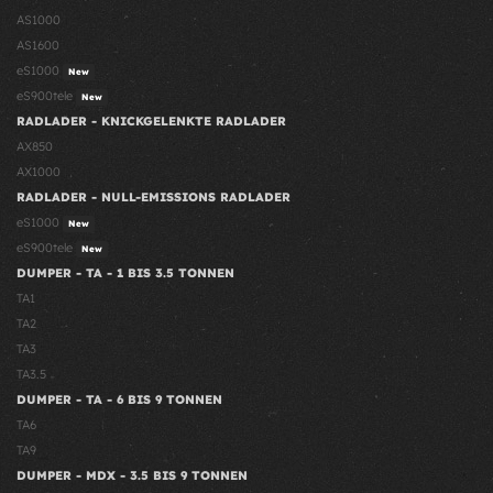
AS1000
AS1600
eS1000
New
eS900tele
New
RADLADER - KNICKGELENKTE RADLADER
AX850
AX1000
RADLADER - NULL-EMISSIONS RADLADER
eS1000
New
eS900tele
New
DUMPER - TA - 1 BIS 3.5 TONNEN
TA1
TA2
TA3
TA3.5
DUMPER - TA - 6 BIS 9 TONNEN
TA6
TA9
DUMPER - MDX - 3.5 BIS 9 TONNEN