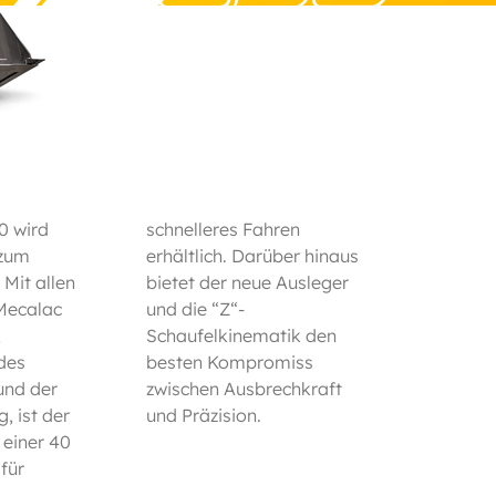
0 wird
Fahren
 zum
hinaus
 Mit allen
e Ausleger
 Mecalac
 “Z“-
,
n
 des
miss
und der
echkraft
, ist der
und Präzision.
 einer 40
für