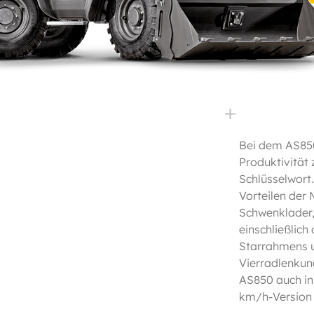
Bei dem AS85
schnelleres 
Produktivität
erhältlich. Darüber 
Schlüsselwort.
bietet der neu
Vorteilen der
und die
Schwenklader
Schaufelkinematik de
einschließlich
besten Kompro
Starrahmens 
zwischen Ausbr
Vierradlenkung
AS850 auch in
km/h-Version 