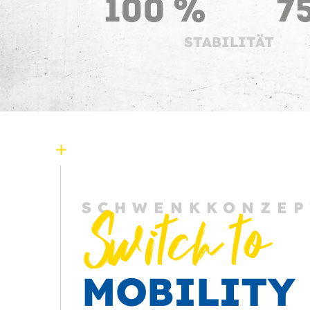
STABILITÄT
SCHWENKKONZEP
Switch to
MOBILITY