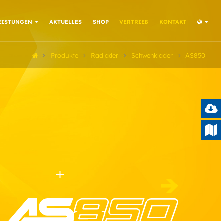
EISTUNGEN
AKTUELLES
SHOP
VERTRIEB
KONTAKT
Produkte
Radlader
Schwenklader
AS850