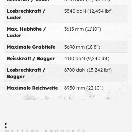
Losbrechkraft /
5540 daN (12,454 lbf)
Lader
Max. Hubhöhe /
3615 mm (11’10”)
Lader
Maximale Grabtiefe
5698 mm (18’8”)
Reisskraft / Bagger
4110 daN (9,240 lbf)
Losbrechkraft /
6780 daN (15,242 lbf)
Bagger
Maximale Reichweite
6950 mm (22’10”)
:
WEITERE PRODUKTE