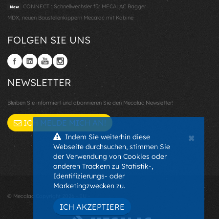
CONNECT : Schnellwechsler für MECALAC Bagger
New
MDX, neuen Baustellenkippern Mecalac mit Kabine
FOLGEN SIE UNS
NEWSLETTER
Bleiben Sie informiert und abonnieren Sie den Mecalac Newsletter!
ICH MELDE MICH AN!
×
Indem Sie weiterhin diese
Webseite durchsuchen, stimmen Sie
der Verwendung von Cookies oder
anderen Trackern zu Statistik-,
Identifizierungs- oder
Marketingzwecken zu.
© Mecalac Copyright 2026 - EU -
ICH AKZEPTIERE