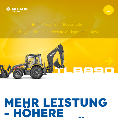
Produkte
Baggerlader
Baggerlader - Seitenversatz-Ausleger
TLB890
MEHR LEISTUNG
- HÖHERE