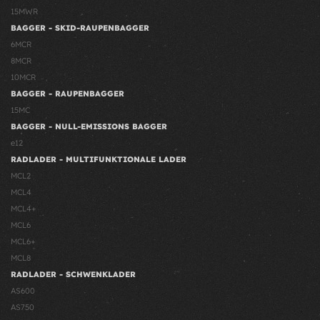
15MWR
BAGGER - SKID-RAUPENBAGGER
6MCR
8MCR
10MCR
BAGGER - RAUPENBAGGER
15MC
BAGGER - NULL-EMISSIONS BAGGER
e12
RADLADER - MULTIFUNKTIONALE LADER
MCL2
MCL4
MCL4+
MCL6
MCL6+
MCL8
RADLADER - SCHWENKLADER
AS600
AS750