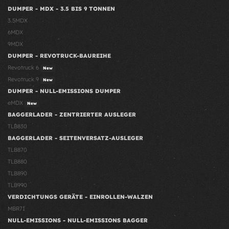
DUMPER - MDX - 3.5 BIS 9 TONNEN
3.5MDX
6MDX
9MDX
DUMPER - REVOTRUCK-BAUREIHE
Revotruck 6
New
Revotruck 9
New
DUMPER - NULL-EMISSIONS DUMPER
eMDX
New
BAGGERLADER - ZENTRIERTER AUSLEGER
TLB830
BAGGERLADER - SEITENVERSATZ-AUSLEGER
TLB870
TLB880
TLB890
TLB990
VERDICHTUNGS GERÄTE - EINROLLEN-WALZEN
MBR71
NULL-EMISSIONS - NULL-EMISSIONS BAGGER