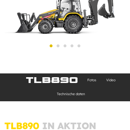
Fotos
Video
Technische daten
TLB890
IN AKTION