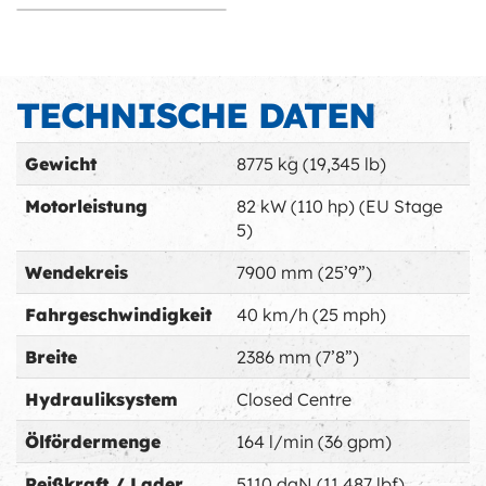
Switch to
Switch to Safety 1
TECHNISCHE DATEN
Performance 1
Switch to
Switch to Safety 2
Performance 3
Switch to
Performance 2
Gewicht
8775 kg (19,345 lb)
Motorleistung
82 kW (110 hp) (EU Stage
5)
Wendekreis
7900 mm (25’9”)
Fahrgeschwindigkeit
40 km/h (25 mph)
Breite
2386 mm (7’8”)
Hydrauliksystem
Closed Centre
Ölfördermenge
164 l/min (36 gpm)
Reißkraft / Lader
5110 daN (11,487 lbf)