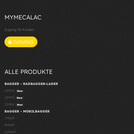
MYMECALAC
Zugang für Kunden
ZUGANG
ALLE PRODUKTE
BAGGER - RADBAGGER-LADER
12MSX
New
12MTX
New
12MRX
New
BAGGER - MOBILBAGGER
7MWR
9MWR
11MWR