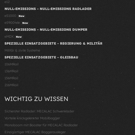
e12
NULL-EMISSIONS - NULL-EMISSIONS RADLADER
eS1000
New
eS900tele
New
NULL-EMISSIONS - NULL-EMISSIONS DUMPER
eMDX
New
SPEZIELLE EINSATZGEBIETE - REGIERUNG & MILITÄR
Militär & zivile Systeme
SPEZIELLE EINSATZGEBIETE - GLEISBAU
106MRail
136MRail
156MRail
216MRail
WICHTIG ZU WISSEN
Sicherster Radlader: MECALAC Schwenklader
Vorteile knickgelenkter Mobilbagger
Monoboom mit Booster für MECALAC Radlader
Einzigartiger MECALAC Baggerausleger