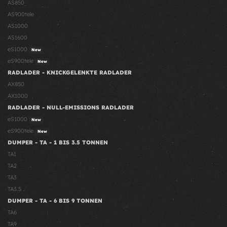
AS850
AS900tele
AS1000
AS1600
eS1000
New
eS900tele
New
RADLADER - KNICKGELENKTE RADLADER
AX850
AX1000
RADLADER - NULL-EMISSIONS RADLADER
eS1000
New
eS900tele
New
DUMPER - TA - 1 BIS 3.5 TONNEN
TA1
TA2
TA3
TA3.5
DUMPER - TA - 6 BIS 9 TONNEN
TA6
TA9