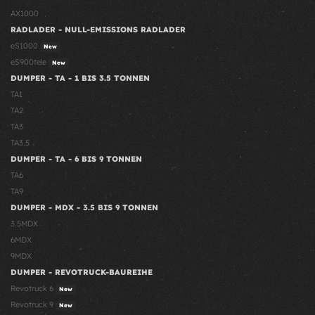
AX1000
RADLADER - NULL-EMISSIONS RADLADER
eS1000
New
eS900tele
New
DUMPER - TA - 1 BIS 3.5 TONNEN
TA1
TA2
TA3
TA3.5
DUMPER - TA - 6 BIS 9 TONNEN
TA6
TA9
DUMPER - MDX - 3.5 BIS 9 TONNEN
3.5MDX
6MDX
9MDX
DUMPER - REVOTRUCK-BAUREIHE
Revotruck 6
New
Revotruck 9
New