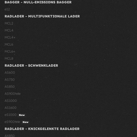
BAGGER - NULL-EMISSIONS BAGGER
e12
RADLADER - MULTIFUNKTIONALE LADER
MCL2
MCL4
MCL4+
MCL6
MCL6+
MCL8
RADLADER - SCHWENKLADER
AS600
AS750
AS850
AS900tele
AS1000
AS1600
eS1000
New
eS900tele
New
RADLADER - KNICKGELENKTE RADLADER
AX850