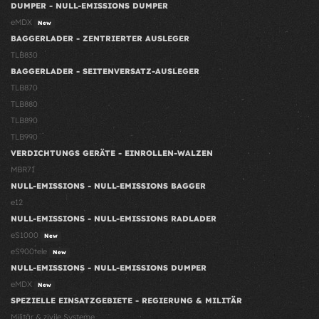
DUMPER - NULL-EMISSIONS DUMPER
eMDX
New
BAGGERLADER - ZENTRIERTER AUSLEGER
TLB830
BAGGERLADER - SEITENVERSATZ-AUSLEGER
TLB870
TLB880
TLB890
TLB990
VERDICHTUNGS GERÄTE - EINROLLEN-WALZEN
MBR71
NULL-EMISSIONS - NULL-EMISSIONS BAGGER
e12
NULL-EMISSIONS - NULL-EMISSIONS RADLADER
eS1000
New
eS900tele
New
NULL-EMISSIONS - NULL-EMISSIONS DUMPER
eMDX
New
SPEZIELLE EINSATZGEBIETE - REGIERUNG & MILITÄR
Militär & zivile Systeme