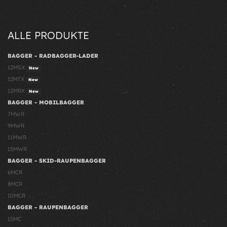
ALLE PRODUKTE
BAGGER - RADBAGGER-LADER
12MSX
New
12MTX
New
12MRX
New
BAGGER - MOBILBAGGER
7MWR
9MWR
11MWR
15MWR
BAGGER - SKID-RAUPENBAGGER
6MCR
8MCR
10MCR
BAGGER - RAUPENBAGGER
15MC