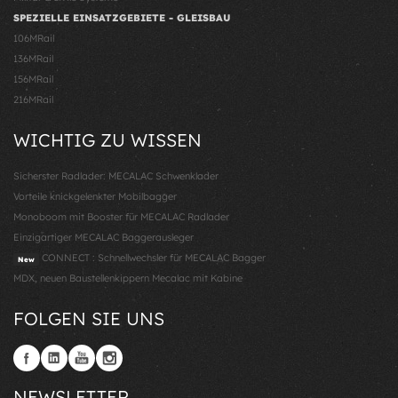
SPEZIELLE EINSATZGEBIETE - GLEISBAU
106MRail
136MRail
156MRail
216MRail
WICHTIG ZU WISSEN
Sicherster Radlader: MECALAC Schwenklader
Vorteile knickgelenkter Mobilbagger
Monoboom mit Booster für MECALAC Radlader
Einzigartiger MECALAC Baggerausleger
CONNECT : Schnellwechsler für MECALAC Bagger
New
MDX, neuen Baustellenkippern Mecalac mit Kabine
FOLGEN SIE UNS
NEWSLETTER