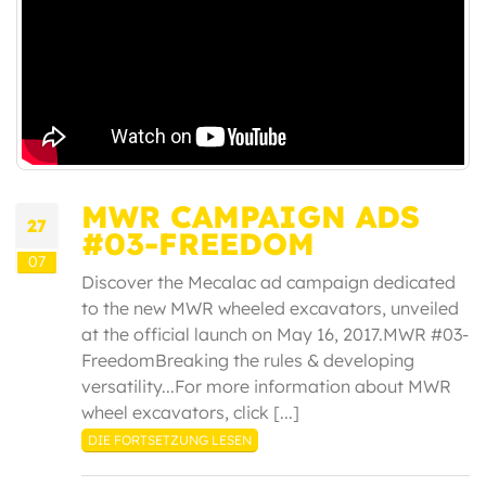
MWR CAMPAIGN ADS
27
#03-FREEDOM
07
Discover the Mecalac ad campaign dedicated
to the new MWR wheeled excavators, unveiled
at the official launch on May 16, 2017.MWR #03-
FreedomBreaking the rules & developing
versatility...For more information about MWR
wheel excavators, click [...]
DIE FORTSETZUNG LESEN