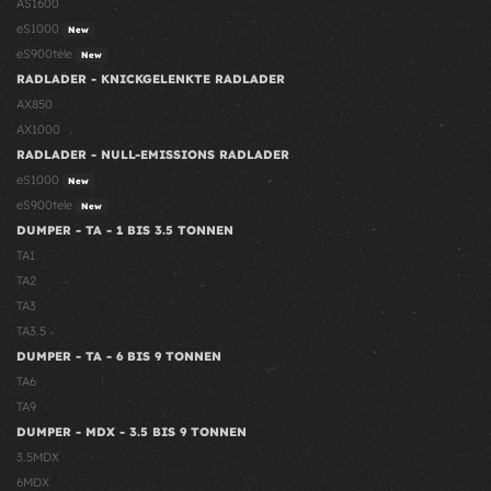
AS1600
eS1000
New
eS900tele
New
RADLADER - KNICKGELENKTE RADLADER
AX850
AX1000
RADLADER - NULL-EMISSIONS RADLADER
eS1000
New
eS900tele
New
DUMPER - TA - 1 BIS 3.5 TONNEN
TA1
TA2
TA3
TA3.5
DUMPER - TA - 6 BIS 9 TONNEN
TA6
TA9
DUMPER - MDX - 3.5 BIS 9 TONNEN
3.5MDX
6MDX