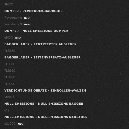
9MDX
DUMPER - REVOTRUCK-BAUREIHE
Revotruck 6
New
Revotruck 9
New
DUMPER - NULL-EMISSIONS DUMPER
eMDX
New
BAGGERLADER - ZENTRIERTER AUSLEGER
TLB830
BAGGERLADER - SEITENVERSATZ-AUSLEGER
TLB870
TLB880
TLB890
TLB990
VERDICHTUNGS GERÄTE - EINROLLEN-WALZEN
MBR71
NULL-EMISSIONS - NULL-EMISSIONS BAGGER
e12
NULL-EMISSIONS - NULL-EMISSIONS RADLADER
eS1000
New