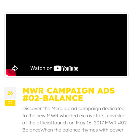
MWR CAMPAIGN ADS
26
#02-BALANCE
07
Discover the Mecalac ad campaign dedicated
to the new MWR wheeled excavators, unveiled
at the official launch on May 16, 2017.MWR #02-
BalanceWhen the balance rhymes with power