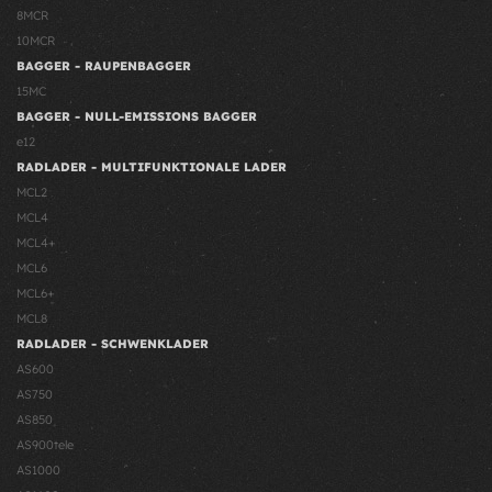
8MCR
10MCR
BAGGER - RAUPENBAGGER
15MC
BAGGER - NULL-EMISSIONS BAGGER
e12
RADLADER - MULTIFUNKTIONALE LADER
MCL2
MCL4
MCL4+
MCL6
MCL6+
MCL8
RADLADER - SCHWENKLADER
AS600
AS750
AS850
AS900tele
AS1000