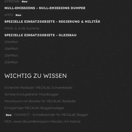
eS900tele
New
NULL-EMISSIONS - NULL-EMISSIONS DUMPER
eMDX
New
SPEZIELLE EINSATZGEBIETE - REGIERUNG & MILITÄR
Militär & zivile Systeme
SPEZIELLE EINSATZGEBIETE - GLEISBAU
106MRail
136MRail
156MRail
216MRail
WICHTIG ZU WISSEN
Sicherster Radlader: MECALAC Schwenklader
Vorteile knickgelenkter Mobilbagger
Monoboom mit Booster für MECALAC Radlader
Einzigartiger MECALAC Baggerausleger
CONNECT : Schnellwechsler für MECALAC Bagger
New
MDX, neuen Baustellenkippern Mecalac mit Kabine