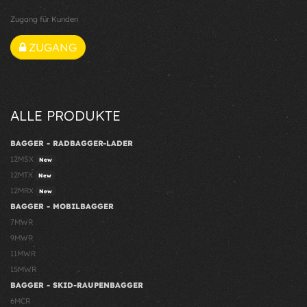
Zugang für Kunden
ZUGANG
ALLE PRODUKTE
BAGGER - RADBAGGER-LADER
12MSX
New
12MTX
New
12MRX
New
BAGGER - MOBILBAGGER
7MWR
9MWR
11MWR
15MWR
BAGGER - SKID-RAUPENBAGGER
6MCR