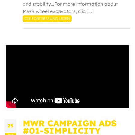
and stability...For more information about
MWR wheel excavators, clic [...]
DIE FORTSETZUNG LESEN
MWR CAMPAIGN ADS
25
#01-SIMPLICITY