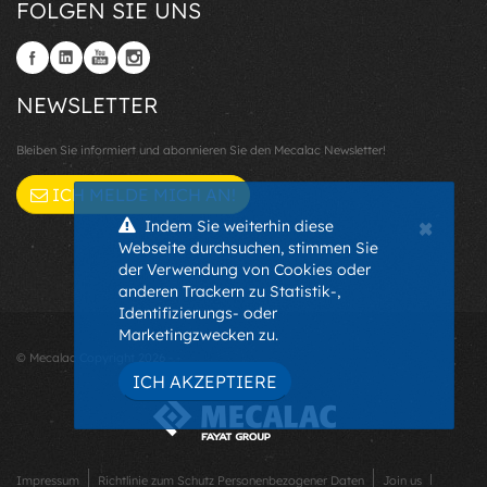
FOLGEN SIE UNS
NEWSLETTER
Bleiben Sie informiert und abonnieren Sie den Mecalac Newsletter!
ICH MELDE MICH AN!
×
Indem Sie weiterhin diese
Webseite durchsuchen, stimmen Sie
der Verwendung von Cookies oder
anderen Trackern zu Statistik-,
Identifizierungs- oder
Marketingzwecken zu.
© Mecalac Copyright 2026 - -
ICH AKZEPTIERE
Impressum
Richtlinie zum Schutz Personenbezogener Daten
Join us