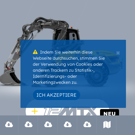
×
Indem Sie weiterhin diese
Webseite durchsuchen, stimmen Sie
der Verwendung von Cookies oder
anderen Trackern zu Statistik-,
Identifizierungs- oder
Marketingzwecken zu.
ICH AKZEPTIERE
NEU
Leistungsstarke Mischung aus