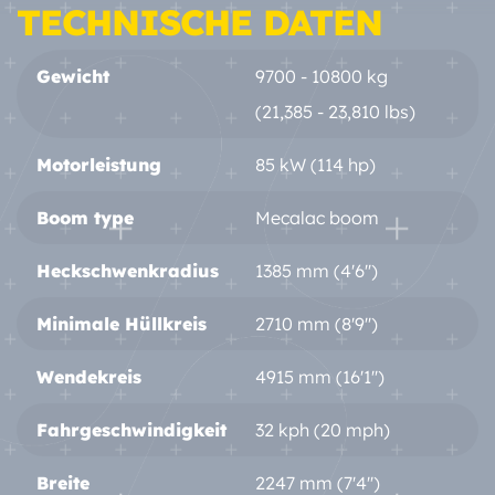
TECHNISCHE DATEN
Gewicht
9700 - 10800 kg
(21,385 - 23,810 lbs)
Motorleistung
85 kW (114 hp)
Boom type
Mecalac boom
Heckschwenkradius
1385 mm (4'6'')
Minimale Hüllkreis
2710 mm (8'9'')
Wendekreis
4915 mm (16'1'')
Fahrgeschwindigkeit
32 kph (20 mph)
Breite
2247 mm (7'4'')