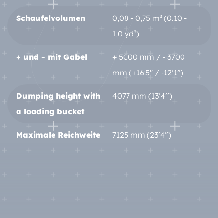
Schaufelvolumen
0,08 - 0,75 m³ (0.10 -
1.0 yd³)
+ und - mit Gabel
+ 5000 mm / - 3700
mm (+16'5'' / -12’1”)
Dumping height with
4077 mm (13’4’’)
a loading bucket
Maximale Reichweite
7125 mm (23’4”)