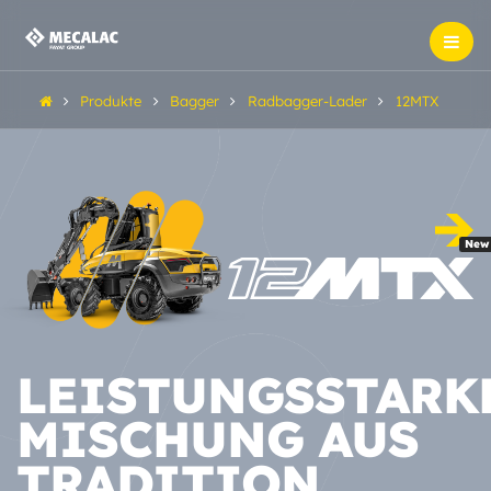
Produkte
Bagger
Radbagger-Lader
12MTX
New
LEISTUNGSSTARK
MISCHUNG AUS
TRADITION...