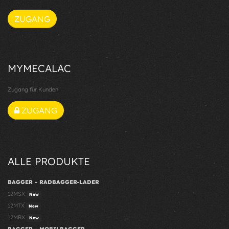
ZUGANG
MYMECALAC
Zugang für Kunden
ZUGANG
ALLE PRODUKTE
BAGGER - RADBAGGER-LADER
12MSX
New
12MTX
New
12MRX
New