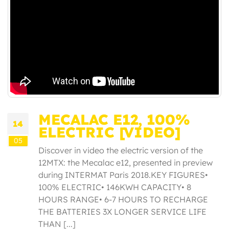
MECALAC E12, 100%
14
ELECTRIC [VIDEO]
05
Discover in video the electric version of the
12MTX: the Mecalac e12, presented in preview
during INTERMAT Paris 2018.KEY FIGURES•
100% ELECTRIC• 146KWH CAPACITY• 8
HOURS RANGE• 6-7 HOURS TO RECHARGE
THE BATTERIES 3X LONGER SERVICE LIFE
THAN [...]