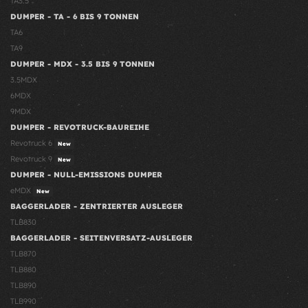
TA3.5
DUMPER - TA - 6 BIS 9 TONNEN
TA6
TA9
DUMPER - MDX - 3.5 BIS 9 TONNEN
3.5MDX
6MDX
9MDX
DUMPER - REVOTRUCK-BAUREIHE
Revotruck 6
New
Revotruck 9
New
DUMPER - NULL-EMISSIONS DUMPER
eMDX
New
BAGGERLADER - ZENTRIERTER AUSLEGER
TLB830
BAGGERLADER - SEITENVERSATZ-AUSLEGER
TLB870
TLB880
TLB890
TLB990