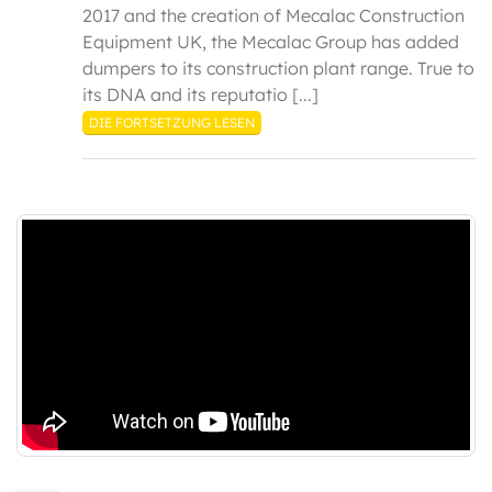
2017 and the creation of Mecalac Construction
Equipment UK, the Mecalac Group has added
dumpers to its construction plant range. True to
its DNA and its reputatio [...]
DIE FORTSETZUNG LESEN