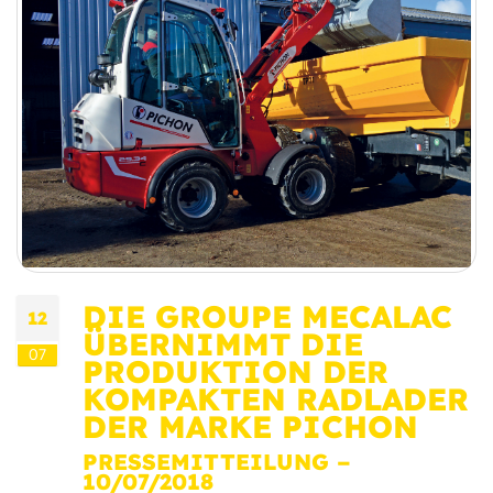
DIE GROUPE MECALAC
12
ÜBERNIMMT DIE
07
PRODUKTION DER
KOMPAKTEN RADLADER
DER MARKE PICHON
PRESSEMITTEILUNG –
10/07/2018