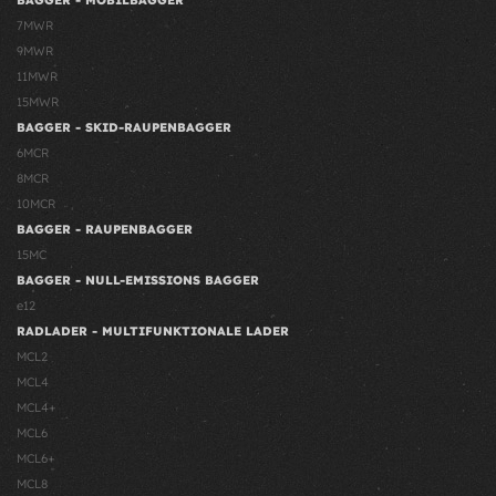
BAGGER - MOBILBAGGER
7MWR
9MWR
11MWR
15MWR
BAGGER - SKID-RAUPENBAGGER
6MCR
8MCR
10MCR
BAGGER - RAUPENBAGGER
15MC
BAGGER - NULL-EMISSIONS BAGGER
e12
RADLADER - MULTIFUNKTIONALE LADER
MCL2
MCL4
MCL4+
MCL6
MCL6+
MCL8