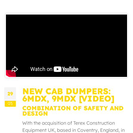
NEW CAB DUMPERS:
29
6MDX, 9MDX [VIDEO]
05
COMBINATION OF SAFETY AND
DESIGN
With the acquisition of Terex Construction
Equipment UK, based in Coventry, England, in