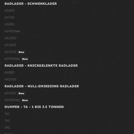
RADLADER - SCHWENKLADER
AS600
AS750
AS850
AS900tele
AS1000
AS1600
eS1000
New
eS900tele
New
RADLADER - KNICKGELENKTE RADLADER
AX850
AX1000
RADLADER - NULL-EMISSIONS RADLADER
eS1000
New
eS900tele
New
DUMPER - TA - 1 BIS 3.5 TONNEN
TA1
TA2
TA3