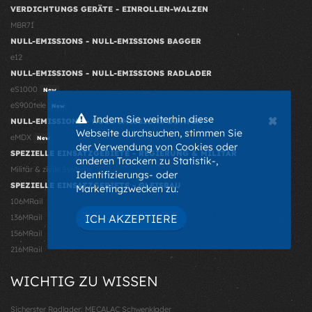
VERDICHTUNGS GERÄTE - EINROLLEN-WALZEN
MBR71
NULL-EMISSIONS - NULL-EMISSIONS BAGGER
e12
NULL-EMISSIONS - NULL-EMISSIONS RADLADER
eS1000
New
eS900tele
New
×
Indem Sie weiterhin diese
NULL-EMISSIONS - NULL-EMISSIONS DUMPER
Webseite durchsuchen, stimmen Sie
eMDX
New
der Verwendung von Cookies oder
SPEZIELLE EINSATZGEBIETE - REGIERUNG & MILITÄR
anderen Trackern zu Statistik-,
Militär & zivile Systeme
Identifizierungs- oder
SPEZIELLE EINSATZGEBIETE - GLEISBAU
Marketingzwecken zu.
106MRail
ICH AKZEPTIERE
136MRail
156MRail
216MRail
WICHTIG ZU WISSEN
Sicherster Radlader: MECALAC Schwenklader