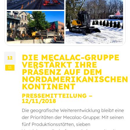
DIE MECALAC-GRUPPE
12
VERSTÄRKT IHRE
11
PRÄSENZ AUF DEM
NORDAMERIKANISCHEN
KONTINENT
PRESSEMITTEILUNG –
12/11/2018
Die geografische Weiterentwicklung bleibt eine
der Prioritäten der Mecalac-Gruppe: Mit seinen
fünf Produktionsstätten, sieben