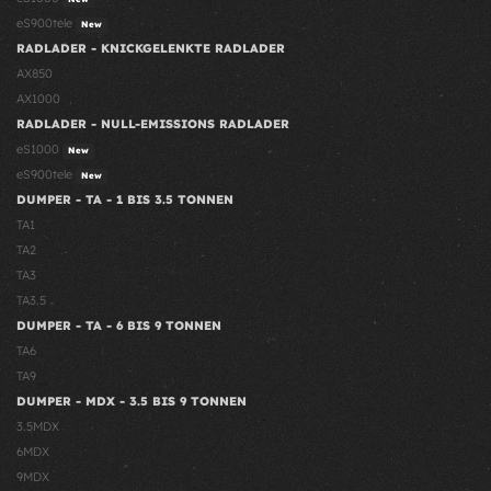
eS900tele
New
RADLADER - KNICKGELENKTE RADLADER
AX850
AX1000
RADLADER - NULL-EMISSIONS RADLADER
eS1000
New
eS900tele
New
DUMPER - TA - 1 BIS 3.5 TONNEN
TA1
TA2
TA3
TA3.5
DUMPER - TA - 6 BIS 9 TONNEN
TA6
TA9
DUMPER - MDX - 3.5 BIS 9 TONNEN
3.5MDX
6MDX
9MDX