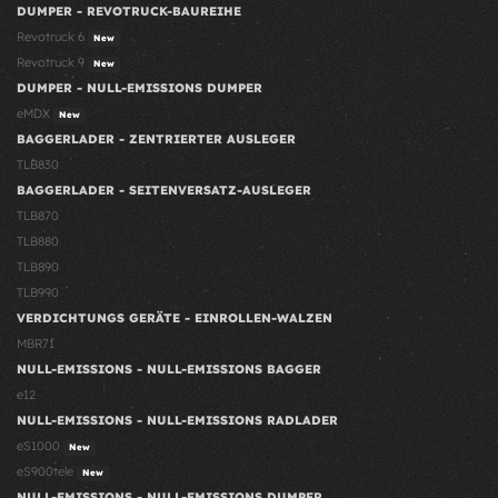
DUMPER - REVOTRUCK-BAUREIHE
Revotruck 6
New
Revotruck 9
New
DUMPER - NULL-EMISSIONS DUMPER
eMDX
New
BAGGERLADER - ZENTRIERTER AUSLEGER
TLB830
BAGGERLADER - SEITENVERSATZ-AUSLEGER
TLB870
TLB880
TLB890
TLB990
VERDICHTUNGS GERÄTE - EINROLLEN-WALZEN
MBR71
NULL-EMISSIONS - NULL-EMISSIONS BAGGER
e12
NULL-EMISSIONS - NULL-EMISSIONS RADLADER
eS1000
New
eS900tele
New
NULL-EMISSIONS - NULL-EMISSIONS DUMPER