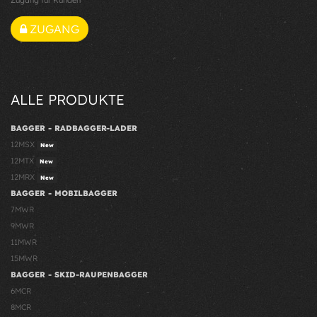
Zugang für Kunden
ZUGANG
ALLE PRODUKTE
BAGGER - RADBAGGER-LADER
12MSX
New
12MTX
New
12MRX
New
BAGGER - MOBILBAGGER
7MWR
9MWR
11MWR
15MWR
BAGGER - SKID-RAUPENBAGGER
6MCR
8MCR