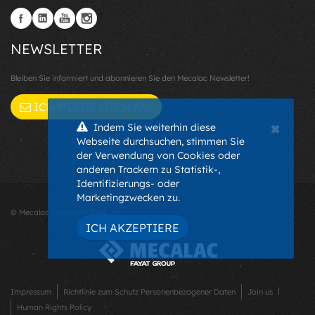
NEWSLETTER
Bleiben Sie informiert und abonnieren Sie den Mecalac Newsletter!
ICH MELDE MICH AN!
×
Indem Sie weiterhin diese
Webseite durchsuchen, stimmen Sie
der Verwendung von Cookies oder
anderen Trackern zu Statistik-,
Identifizierungs- oder
Marketingzwecken zu.
© Mecalac Copyright 2026 - -
ICH AKZEPTIERE
Impressum
Richtlinie zum Schutz Personenbezogener Daten
Join us
Human Rights Policy