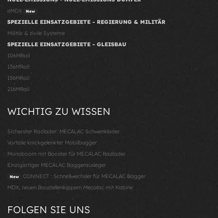
eMDX
New
SPEZIELLE EINSATZGEBIETE - REGIERUNG & MILITÄR
Militär & zivile Systeme
SPEZIELLE EINSATZGEBIETE - GLEISBAU
106MRail
136MRail
156MRail
216MRail
WICHTIG ZU WISSEN
Sicherster Radlader: MECALAC Schwenklader
Vorteile knickgelenkter Mobilbagger
Monoboom mit Booster für MECALAC Radlader
Einzigartiger MECALAC Baggerausleger
CONNECT : Schnellwechsler für MECALAC Bagger
New
MDX, neuen Baustellenkippern Mecalac mit Kabine
FOLGEN SIE UNS