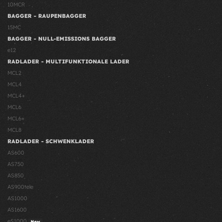
10MCR
BAGGER - RAUPENBAGGER
15MC
BAGGER - NULL-EMISSIONS BAGGER
e12
RADLADER - MULTIFUNKTIONALE LADER
MCL2
MCL4
MCL4+
MCL6
MCL6+
MCL8
RADLADER - SCHWENKLADER
AS600
AS750
AS850
AS900tele
AS1000
AS1600
eS1000
New