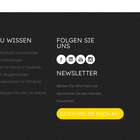
ZU WISSEN
FOLGEN SIE
UNS
: MECALAC Schwenklader
er Mobilbagger
er für MECALAC Radlader
NEWSLETTER
AC Baggerausleger
ellwechsler für MECALAC
Bleiben Sie informiert und
nkippern Mecalac mit Kabine
abonnieren Sie den Mecalac
Newsletter!
ICH MELDE MICH AN!