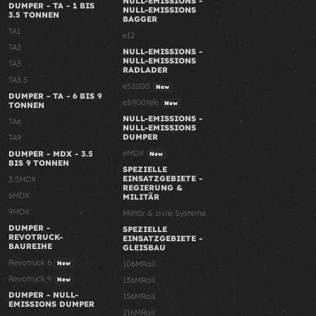
NULL-EMISSIONS -
DUMPER - TA - 1 BIS
NULL-EMISSIONS
3.5 TONNEN
BAGGER
TA1
e12
TA2
NULL-EMISSIONS -
NULL-EMISSIONS
TA3
RADLADER
TA3.5
eS1000
New
DUMPER - TA - 6 BIS 9
eS900tele
New
TONNEN
NULL-EMISSIONS -
TA6
NULL-EMISSIONS
DUMPER
TA9
eMDX
DUMPER - MDX - 3.5
New
BIS 9 TONNEN
SPEZIELLE
EINSATZGEBIETE -
3.5MDX
REGIERUNG &
6MDX
MILITÄR
9MDX
Militär & zivile Systeme
DUMPER -
SPEZIELLE
REVOTRUCK-
EINSATZGEBIETE -
BAUREIHE
GLEISBAU
Revotruck 6
106MRail
New
Revotruck 9
136MRail
New
DUMPER - NULL-
156MRail
EMISSIONS DUMPER
216MRail