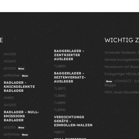
E
WICHTIG 
BAGGERLADER -
Sicherster Radlader
AS1000
ZENTRIERTER
AUSLEGER
Vorteile knickgelenkt
AS1600
TLB830
Monoboom mit Boost
eS1000
New
BAGGERLADER -
Einzigartiger MECAL
eS900tele
New
SEITENVERSATZ-
CONNECT : Schn
AUSLEGER
New
RADLADER -
Bagger
KNICKGELENKTE
TLB870
RADLADER
MDX, neuen Baustelle
TLB880
AX850
TLB890
AX1000
TLB990
RADLADER - NULL-
EMISSIONS
VERDICHTUNGS
RADLADER
GERÄTE -
EINROLLEN-WALZEN
eS1000
New
MBR71
eS900tele
New