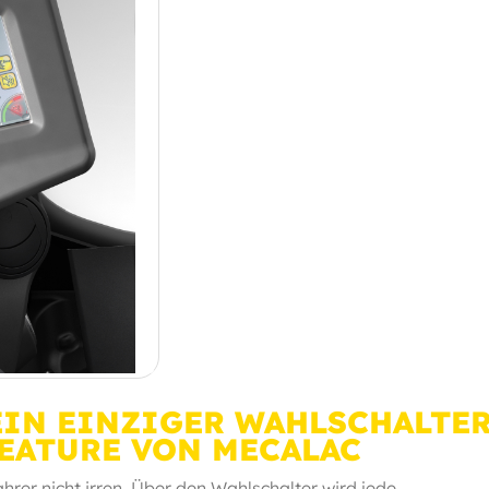
EIN EINZIGER WAHLSCHALTER
FEATURE VON MECALAC
rer nicht irren. Über den Wahlschalter wird jede