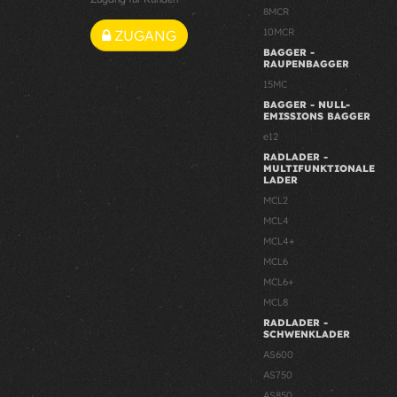
8MCR
10MCR
ZUGANG
BAGGER -
RAUPENBAGGER
15MC
BAGGER - NULL-
EMISSIONS BAGGER
e12
RADLADER -
MULTIFUNKTIONALE
LADER
MCL2
MCL4
MCL4+
MCL6
MCL6+
MCL8
RADLADER -
SCHWENKLADER
AS600
AS750
AS850