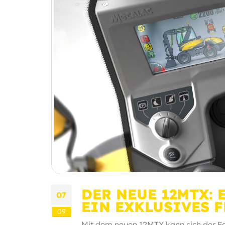
DER NEUE 12MTX: 
07
EIN EXKLUSIVES 
09
Mit dem neuen 12MTX kann sich der Fah