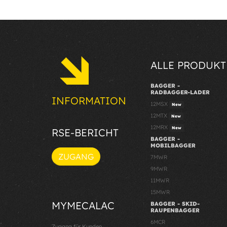
ALLE PRODUKT
BAGGER -
RADBAGGER-LADER
INFORMATION
12MSX
New
12MTX
New
12MRX
New
RSE-BERICHT
BAGGER -
MOBILBAGGER
ZUGANG
7MWR
9MWR
11MWR
15MWR
MYMECALAC
BAGGER - SKID-
RAUPENBAGGER
6MCR
Zugang für Kunden