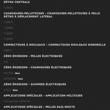
RÉTRO CENTRALE
TLB830
CHARGEUSES-PELLETEUSES - CHARGEUSES-PELLETEUSES À PELLE
RÉTRO À DÉPLACEMENT LATÉRAL
TLB870
TLB880
TLB890
TLB990
COMPACTEURS À ROULEAUX - COMPACTEURS ROULEAUX MONOBILLE
MBR71
ZÉRO ÉMISSION - PELLES ÉLECTRIQUES
e12
ZÉRO ÉMISSION - CHARGEUSES ÉLECTRIQUES
eS1000
New
eS900tele
New
ZÉRO ÉMISSION - DUMPERS ÉLECTRIQUES
eMDX
New
APPLICATIONS SPÉCIALES - APPLICATION MILITAIRE
Chargeuses militaires
APPLICATIONS SPÉCIALES - PELLES RAIL-ROUTE