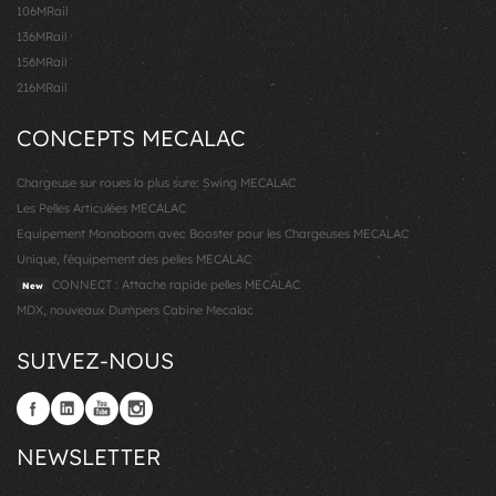
106MRail
136MRail
156MRail
216MRail
CONCEPTS MECALAC
Chargeuse sur roues la plus sure: Swing MECALAC
Les Pelles Articulées MECALAC
Equipement Monoboom avec Booster pour les Chargeuses MECALAC
Unique, l'équipement des pelles MECALAC
CONNECT : Attache rapide pelles MECALAC
New
MDX, nouveaux Dumpers Cabine Mecalac
SUIVEZ-NOUS
NEWSLETTER