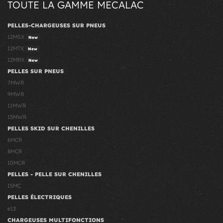
TOUTE LA GAMME MECALAC
PELLES-CHARGEUSES SUR PNEUS
12MSX
New
12MTX
New
12MRX
New
PELLES SUR PNEUS
7MWR
9MWR
11MWR
15MWR
PELLES SKID SUR CHENILLES
6MCR
8MCR
10MCR
PELLES - PELLE SUR CHENILLES
15MC
PELLES ÉLECTRIQUES
e12
CHARGEUSES MULTIFONCTIONS