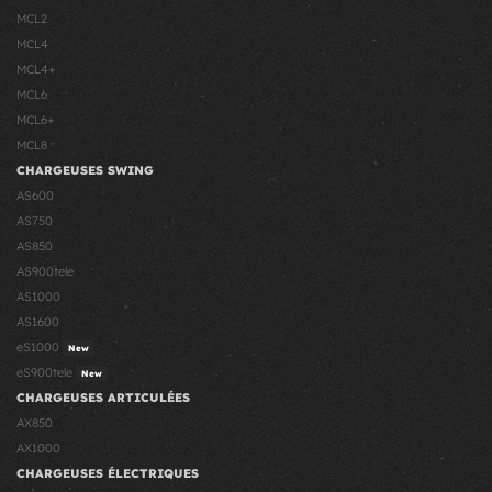
MCL2
MCL4
MCL4+
MCL6
MCL6+
MCL8
CHARGEUSES SWING
AS600
AS750
AS850
AS900tele
AS1000
AS1600
eS1000
New
eS900tele
New
CHARGEUSES ARTICULÉES
AX850
AX1000
CHARGEUSES ÉLECTRIQUES