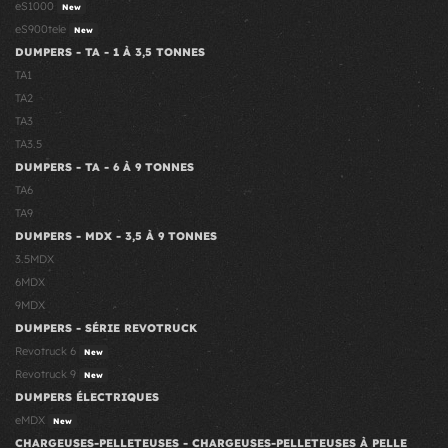
eS1000
New
eS900tele
New
DUMPERS - TA - 1 À 3,5 TONNES
TA1
TA2
TA3
TA3.5
DUMPERS - TA - 6 À 9 TONNES
TA6
TA9
DUMPERS - MDX - 3,5 À 9 TONNES
3.5MDX
6MDX
9MDX
DUMPERS - SÉRIE REVOTRUCK
Revotruck 6
New
Revotruck 9
New
DUMPERS ÉLECTRIQUES
eMDX
New
CHARGEUSES-PELLETEUSES - CHARGEUSES-PELLETEUSES À PELLE