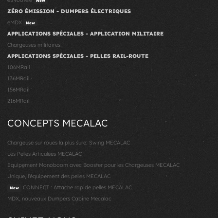
New
ZÉRO ÉMISSION - DUMPERS ÉLECTRIQUES
eMDX
New
APPLICATIONS SPÉCIALES - APPLICATION MILITAIRE
Chargeuses militaires
APPLICATIONS SPÉCIALES - PELLES RAIL-ROUTE
106MRail
136MRail
156MRail
216MRail
CONCEPTS MECALAC
Chargeuse sur roues la plus sure: Swing MECALAC
Les Pelles Articulées MECALAC
Equipement Monoboom avec Booster pour les Chargeuses MECALAC
Unique, l'équipement des pelles MECALAC
CONNECT : Attache rapide pelles MECALAC
New
MDX, nouveaux Dumpers Cabine Mecalac