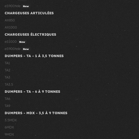
eS900tele
New
CHARGEUSES ARTICULÉES
AX850
AX1000
CHARGEUSES ÉLECTRIQUES
eS1000
New
eS900tele
New
DUMPERS - TA - 1 À 3,5 TONNES
TA1
TA2
TA3
TA3.5
DUMPERS - TA - 6 À 9 TONNES
TA6
TA9
DUMPERS - MDX - 3,5 À 9 TONNES
3.5MDX
6MDX
9MDX