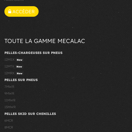
ACCÉDER
TOUTE LA GAMME MECALAC
PELLES-CHARGEUSES SUR PNEUS
12MSX
New
12MTX
New
12MRX
New
PELLES SUR PNEUS
7MWR
9MWR
11MWR
15MWR
PELLES SKID SUR CHENILLES
6MCR
8MCR