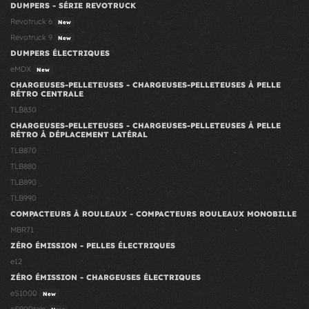
DUMPERS - SÉRIE REVOTRUCK
Revotruck 6
New
Revotruck 9
New
DUMPERS ÉLECTRIQUES
eMDX
New
CHARGEUSES-PELLETEUSES - CHARGEUSES-PELLETEUSES À PELLE
RÉTRO CENTRALE
TLB830
CHARGEUSES-PELLETEUSES - CHARGEUSES-PELLETEUSES À PELLE
RÉTRO À DÉPLACEMENT LATÉRAL
TLB870
TLB880
TLB890
TLB990
COMPACTEURS À ROULEAUX - COMPACTEURS ROULEAUX MONOBILLE
MBR71
ZÉRO ÉMISSION - PELLES ÉLECTRIQUES
e12
ZÉRO ÉMISSION - CHARGEUSES ÉLECTRIQUES
eS1000
New
eS900tele