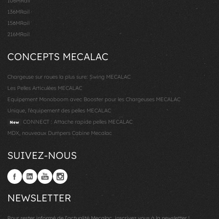
106MRail
136MRail
156MRail
216MRail
CONCEPTS MECALAC
Chargeuse sur roues la plus sure: Swing MECALAC
Les Pelles Articulées MECALAC
Equipement Monoboom avec Booster pour les Chargeuses MECALAC
Unique, l'équipement des pelles MECALAC
CONNECT : Attache rapide pelles MECALAC
New
MDX, nouveaux Dumpers Cabine Mecalac
SUIVEZ-NOUS
NEWSLETTER
Pour rester informé de l’actualité Mecalac, inscrivez vous à la newsletter !