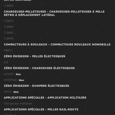
TLB830
CHARGEUSES-PELLETEUSES - CHARGEUSES-PELLETEUSES À PELLE
RÉTRO À DÉPLACEMENT LATÉRAL
TLB870
TLB880
TLB890
TLB990
COMPACTEURS À ROULEAUX - COMPACTEURS ROULEAUX MONOBILLE
MBR71
ZÉRO ÉMISSION - PELLES ÉLECTRIQUES
e12
ZÉRO ÉMISSION - CHARGEUSES ÉLECTRIQUES
eS1000
New
eS900tele
New
ZÉRO ÉMISSION - DUMPERS ÉLECTRIQUES
eMDX
New
APPLICATIONS SPÉCIALES - APPLICATION MILITAIRE
Chargeuses militaires
APPLICATIONS SPÉCIALES - PELLES RAIL-ROUTE