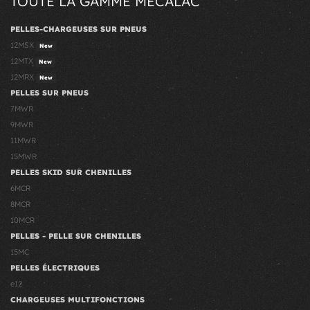
TOUTE LA GAMME MECALAC
PELLES-CHARGEUSES SUR PNEUS
12MSX
New
12MTX
New
12MRX
New
PELLES SUR PNEUS
7MWR
9MWR
11MWR
15MWR
PELLES SKID SUR CHENILLES
6MCR
8MCR
10MCR
PELLES - PELLE SUR CHENILLES
15MC
PELLES ÉLECTRIQUES
e12
CHARGEUSES MULTIFONCTIONS