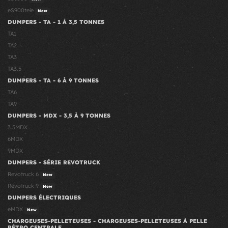
eS900tele
New
DUMPERS - TA - 1 À 3,5 TONNES
TA1
TA2
TA3
TA3.5
DUMPERS - TA - 6 À 9 TONNES
TA6
TA9
DUMPERS - MDX - 3,5 À 9 TONNES
3.5MDX
6MDX
9MDX
DUMPERS - SÉRIE REVOTRUCK
Revotruck 6
New
Revotruck 9
New
DUMPERS ÉLECTRIQUES
eMDX
New
CHARGEUSES-PELLETEUSES - CHARGEUSES-PELLETEUSES À PELLE
RÉTRO CENTRALE