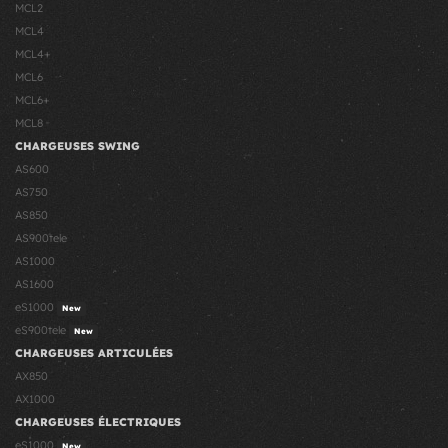
MCL2
MCL4
MCL4+
MCL6
MCL6+
MCL8
CHARGEUSES SWING
AS600
AS750
AS850
AS900tele
AS1000
AS1600
eS1000
New
eS900tele
New
CHARGEUSES ARTICULÉES
AX850
AX1000
CHARGEUSES ÉLECTRIQUES
eS1000
New