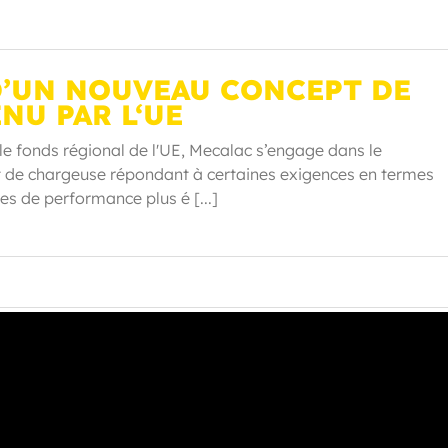
’UN NOUVEAU CONCEPT DE
NU PAR L‘UE
le fonds régional de l'UE, Mecalac s’engage dans le
de chargeuse répondant à certaines exigences en termes
s de performance plus é [...]