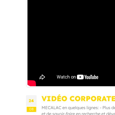
VIDÉO CORPORATE
24
MECALAC en quelques lignes: - Plus d
08
et de savoir-faire en recherche et dé