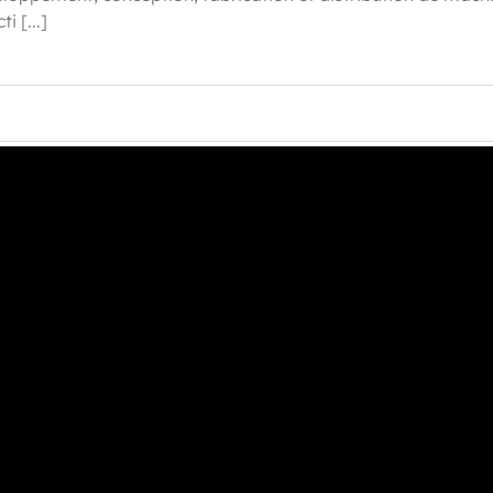
 [...]