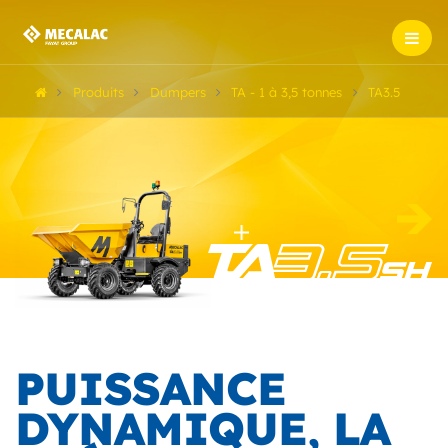
Produits
Dumpers
TA - 1 à 3,5 tonnes
TA3.5
PUISSANCE
DYNAMIQUE, LA