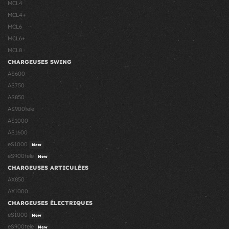
MCL4
MCL4+
MCL6
MCL6+
MCL8
CHARGEUSES SWING
AS600
AS750
AS850
AS900tele
AS1000
AS1600
eS1000
New
eS900tele
New
CHARGEUSES ARTICULÉES
AX850
AX1000
CHARGEUSES ÉLECTRIQUES
eS1000
New
eS900tele
New