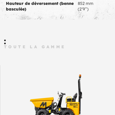
Hauteur de déversement (benne
852 mm
basculée)
(2’9’’)
:
TOUTE LA GAMME