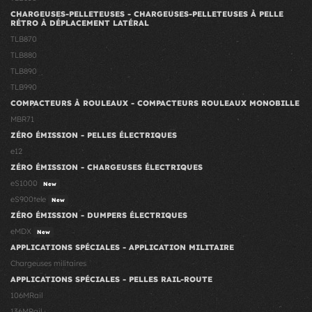
CHARGEUSES-PELLETEUSES - CHARGEUSES-PELLETEUSES À PELLE
RÉTRO À DÉPLACEMENT LATÉRAL
TLB870
TLB880
TLB890
TLB990
COMPACTEURS À ROULEAUX - COMPACTEURS ROULEAUX MONOBILLE
MBR71
ZÉRO ÉMISSION - PELLES ÉLECTRIQUES
e12
ZÉRO ÉMISSION - CHARGEUSES ÉLECTRIQUES
eS1000
New
eS900tele
New
ZÉRO ÉMISSION - DUMPERS ÉLECTRIQUES
eMDX
New
APPLICATIONS SPÉCIALES - APPLICATION MILITAIRE
Chargeuses militaires
APPLICATIONS SPÉCIALES - PELLES RAIL-ROUTE
106MRail
136MRail