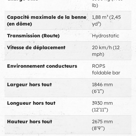
lb)
Capacité maximale de la benne
1,88 m³ (2,45
(en dôme)
yd³)
Transmission (Route)
Hydrostatic
Vitesse de déplacement
20 km/h (12
mph)
Environnement conducteurs
ROPS
foldable bar
Largeur hors tout
1846 mm
(6’1”)
Longueur hors tout
3930 mm
(12’11”)
Hauteur hors tout
2675 mm
(8’9’’)