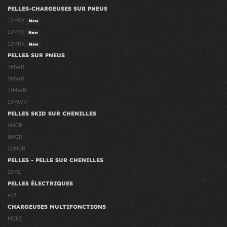
PELLES-CHARGEUSES SUR PNEUS
12MSX
New
12MTX
New
12MRX
New
PELLES SUR PNEUS
7MWR
9MWR
11MWR
15MWR
PELLES SKID SUR CHENILLES
6MCR
8MCR
10MCR
PELLES - PELLE SUR CHENILLES
15MC
PELLES ÉLECTRIQUES
e12
CHARGEUSES MULTIFONCTIONS
MCL2