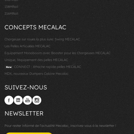
156MRail
216MRail
CONCEPTS MECALAC
Chargeuse sur roues la plus sure: Swing MECALAC
Les Pelles Articulées MECALAC
Equipement Monoboom avec Booster pour les Chargeuses MECALAC
Unique, l'équipement des pelles MECALAC
CONNECT : Attache rapide pelles MECALAC
New
MDX, nouveaux Dumpers Cabine Mecalac
SUIVEZ-NOUS
NEWSLETTER
Pour rester informé de l’actualité Mecalac, inscrivez vous à la newsletter !