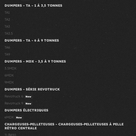
DUMPERS - TA - 1 À 3,5 TONNES
TA1
TA2
TA3
TA3.5
DUMPERS - TA - 6 À 9 TONNES
TA6
TA9
DUMPERS - MDX - 3,5 À 9 TONNES
3.5MDX
6MDX
9MDX
DUMPERS - SÉRIE REVOTRUCK
Revotruck 6
New
Revotruck 9
New
DUMPERS ÉLECTRIQUES
eMDX
New
CHARGEUSES-PELLETEUSES - CHARGEUSES-PELLETEUSES À PELLE
RÉTRO CENTRALE
TLB830