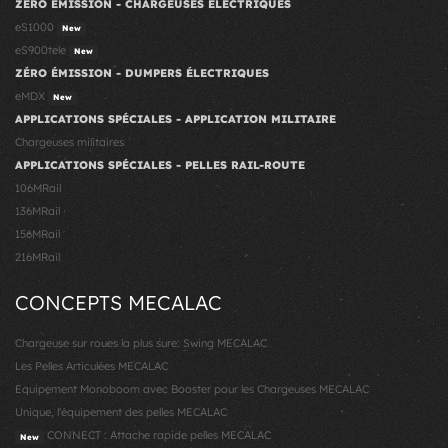
ZÉRO ÉMISSION - CHARGEUSES ÉLECTRIQUES
eS1000
New
eS900tele
New
ZÉRO ÉMISSION - DUMPERS ÉLECTRIQUES
eMDX
New
APPLICATIONS SPÉCIALES - APPLICATION MILITAIRE
Chargeuses militaires
APPLICATIONS SPÉCIALES - PELLES RAIL-ROUTE
106MRail
136MRail
156MRail
216MRail
CONCEPTS MECALAC
Chargeuse sur roues la plus sure: Swing MECALAC
Les Pelles Articulées MECALAC
Equipement Monoboom avec Booster pour les Chargeuses MECALAC
Unique, l'équipement des pelles MECALAC
CONNECT : Attache rapide pelles MECALAC
New