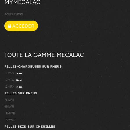
MYMECALAC
Accès clients
ACCÉDER
TOUTE LA GAMME MECALAC
PELLES-CHARGEUSES SUR PNEUS
12MSX
New
12MTX
New
12MRX
New
PELLES SUR PNEUS
7MWR
9MWR
11MWR
15MWR
PELLES SKID SUR CHENILLES