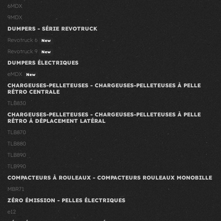
6MDX
9MDX
DUMPERS - SÉRIE REVOTRUCK
Revotruck 6
New
Revotruck 9
New
DUMPERS ÉLECTRIQUES
eMDX
New
CHARGEUSES-PELLETEUSES - CHARGEUSES-PELLETEUSES À PELLE
RÉTRO CENTRALE
TLB830
CHARGEUSES-PELLETEUSES - CHARGEUSES-PELLETEUSES À PELLE
RÉTRO À DÉPLACEMENT LATÉRAL
TLB870
TLB880
TLB890
TLB990
COMPACTEURS À ROULEAUX - COMPACTEURS ROULEAUX MONOBILLE
MBR71
ZÉRO ÉMISSION - PELLES ÉLECTRIQUES
e12