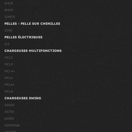
6MCR
8MCR
10MCR
PELLES - PELLE SUR CHENILLES
15MC
PELLES ÉLECTRIQUES
e12
CHARGEUSES MULTIFONCTIONS
MCL2
MCL4
MCL4+
MCL6
MCL6+
MCL8
CHARGEUSES SWING
AS600
AS750
AS850
AS900tele