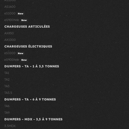
AS1000
AS1600
eS1000
New
eS900tele
New
CHARGEUSES ARTICULÉES
AX850
AX1000
CHARGEUSES ÉLECTRIQUES
eS1000
New
eS900tele
New
DUMPERS - TA - 1 À 3,5 TONNES
TA1
TA2
TA3
TA3.5
DUMPERS - TA - 6 À 9 TONNES
TA6
TA9
DUMPERS - MDX - 3,5 À 9 TONNES
3.5MDX