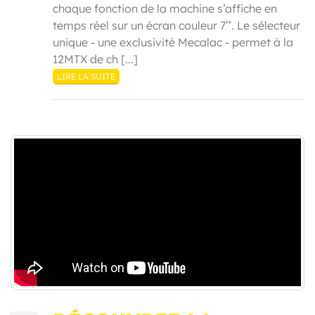
chaque fonction de la machine s’affiche en
temps réel sur un écran couleur 7’’. Le sélecteur
unique - une exclusivité Mecalac - permet à la
12MTX de ch [...]
LIRE LA SUITE