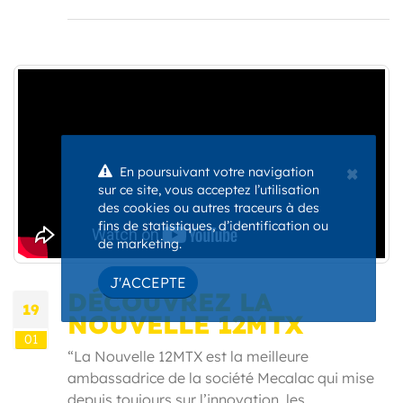
×
En poursuivant votre navigation
sur ce site, vous acceptez l’utilisation
des cookies ou autres traceurs à des
fins de statistiques, d’identification ou
de marketing.
J'ACCEPTE
DÉCOUVREZ LA
19
NOUVELLE 12MTX
01
“La Nouvelle 12MTX est la meilleure
ambassadrice de la société Mecalac qui mise
depuis toujours sur l’innovation, les