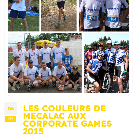
LES COULEURS DE
06
MECALAC AUX
07
CORPORATE GAMES
2015