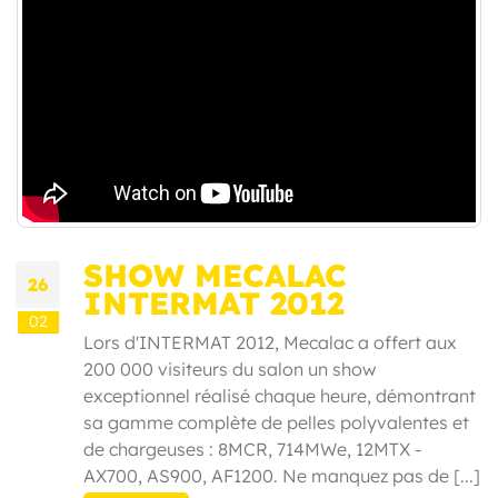
SHOW MECALAC
26
INTERMAT 2012
02
Lors d'INTERMAT 2012, Mecalac a offert aux
200 000 visiteurs du salon un show
exceptionnel réalisé chaque heure, démontrant
sa gamme complète de pelles polyvalentes et
de chargeuses : 8MCR, 714MWe, 12MTX -
AX700, AS900, AF1200. Ne manquez pas de [...]