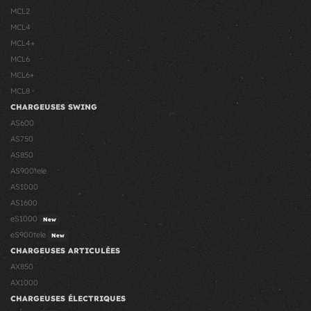
MCL2
MCL4
MCL4+
MCL6
MCL6+
MCL8
CHARGEUSES SWING
AS600
AS750
AS850
AS900tele
AS1000
AS1600
eS1000
New
eS900tele
New
CHARGEUSES ARTICULÉES
AX850
AX1000
CHARGEUSES ÉLECTRIQUES