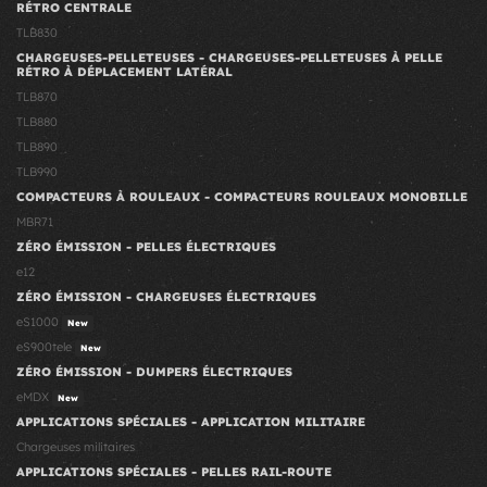
RÉTRO CENTRALE
TLB830
CHARGEUSES-PELLETEUSES - CHARGEUSES-PELLETEUSES À PELLE
RÉTRO À DÉPLACEMENT LATÉRAL
TLB870
TLB880
TLB890
TLB990
COMPACTEURS À ROULEAUX - COMPACTEURS ROULEAUX MONOBILLE
MBR71
ZÉRO ÉMISSION - PELLES ÉLECTRIQUES
e12
ZÉRO ÉMISSION - CHARGEUSES ÉLECTRIQUES
eS1000
New
eS900tele
New
ZÉRO ÉMISSION - DUMPERS ÉLECTRIQUES
eMDX
New
APPLICATIONS SPÉCIALES - APPLICATION MILITAIRE
Chargeuses militaires
APPLICATIONS SPÉCIALES - PELLES RAIL-ROUTE