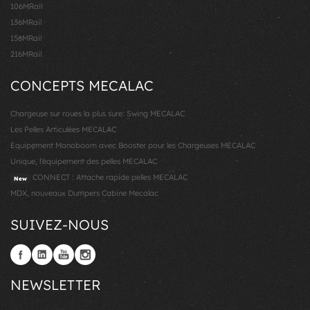
106MRail
136MRail
156MRail
216MRail
CONCEPTS MECALAC
Chargeuse sur roues la plus sure: Swing MECALAC
Les Pelles Articulées MECALAC
Equipement Monoboom avec Booster pour les Chargeuses MECALAC
Unique, l'équipement des pelles MECALAC
CONNECT : Attache rapide pelles MECALAC
New
MDX, nouveaux Dumpers Cabine Mecalac
SUIVEZ-NOUS
NEWSLETTER