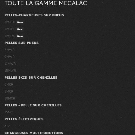
TOUTE LA GAMME MECALAC
PELLES-CHARGEUSES SUR PNEUS
12MSX
New
12MTX
New
12MRX
New
PELLES SUR PNEUS
7MWR
9MWR
11MWR
15MWR
PELLES SKID SUR CHENILLES
6MCR
8MCR
10MCR
PELLES - PELLE SUR CHENILLES
15MC
PELLES ÉLECTRIQUES
e12
CHARGEUSES MULTIFONCTIONS