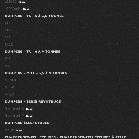
eS1000
New
eS900tele
New
DUMPERS - TA - 1 À 3,5 TONNES
TA1
TA2
TA3
TA3.5
DUMPERS - TA - 6 À 9 TONNES
TA6
TA9
DUMPERS - MDX - 3,5 À 9 TONNES
3.5MDX
6MDX
9MDX
DUMPERS - SÉRIE REVOTRUCK
Revotruck 6
New
Revotruck 9
New
DUMPERS ÉLECTRIQUES
eMDX
New
CHARGEUSES-PELLETEUSES - CHARGEUSES-PELLETEUSES À PELLE