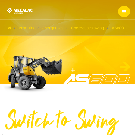
Produits
Chargeuses
Chargeuses swing
AS600
Switch to Swing