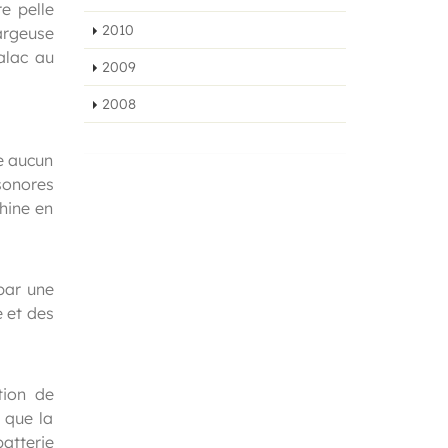
e pelle
2010
hargeuse
alac au
2009
2008
e aucun
 sonores
hine en
par une
 et des
tion de
 que la
batterie