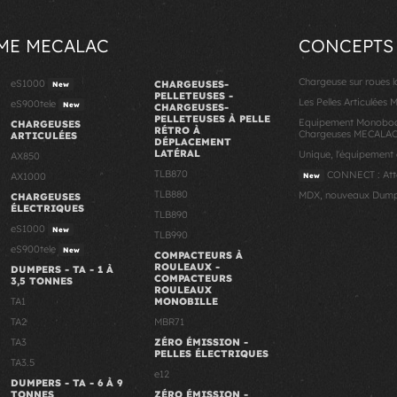
ME MECALAC
CONCEPTS
Chargeuse sur roues 
eS1000
CHARGEUSES-
New
PELLETEUSES -
Les Pelles Articulées
eS900tele
New
CHARGEUSES-
PELLETEUSES À PELLE
Equipement Monoboom
CHARGEUSES
RÉTRO À
Chargeuses MECALA
ARTICULÉES
DÉPLACEMENT
LATÉRAL
Unique, l'équipement
AX850
TLB870
CONNECT : Atta
AX1000
New
TLB880
MDX, nouveaux Dump
CHARGEUSES
ÉLECTRIQUES
TLB890
eS1000
New
TLB990
eS900tele
New
COMPACTEURS À
ROULEAUX -
DUMPERS - TA - 1 À
COMPACTEURS
3,5 TONNES
ROULEAUX
TA1
MONOBILLE
TA2
MBR71
TA3
ZÉRO ÉMISSION -
PELLES ÉLECTRIQUES
TA3.5
e12
DUMPERS - TA - 6 À 9
TONNES
ZÉRO ÉMISSION -