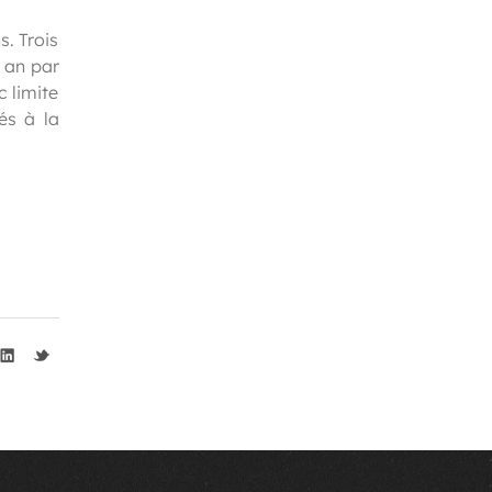
. Trois
 an par
 limite
iés à la