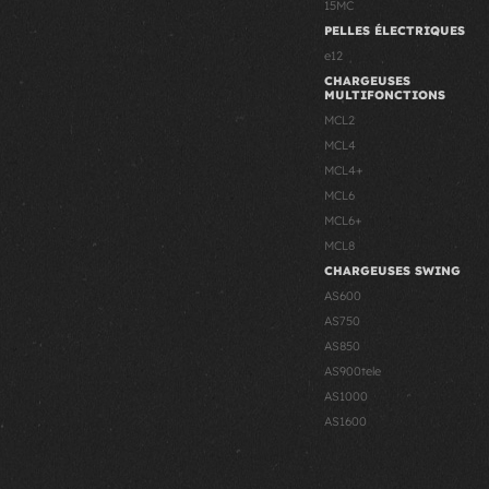
15MC
PELLES ÉLECTRIQUES
e12
CHARGEUSES
MULTIFONCTIONS
MCL2
MCL4
MCL4+
MCL6
MCL6+
MCL8
CHARGEUSES SWING
AS600
AS750
AS850
AS900tele
AS1000
AS1600