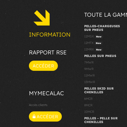
TOUTE LA GAM
PELLES-CHARGEUSES
SUR PNEUS
INFORMATION
12MSX
New
12MTX
New
12MRX
New
RAPPORT RSE
PELLES SUR PNEUS
7MWR
ACCÉDER
9MWR
11MWR
15MWR
PELLES SKID SUR
MYMECALAC
CHENILLES
6MCR
Accès clients
8MCR
10MCR
ACCÉDER
PELLES - PELLE SUR
CHENILLES