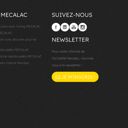
 MECALAC
SUIVEZ-NOUS
la plus sure: Swing MECALAC
 MECALAC
NEWSLETTER
 avec Booster pour les
C
 des pelles MECALAC
Pour rester informé de
che rapide pelles MECALAC
l’actualité Mecalac, inscrivez
ers Cabine Mecalac
vous à la newsletter !
JE M'INSCRIS !