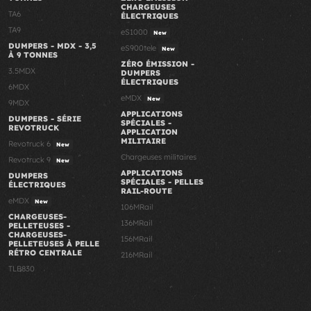
CHARGEUSES
TA6
ÉLECTRIQUES
TA9
eS1000
New
DUMPERS - MDX - 3,5
eS900tele
New
À 9 TONNES
ZÉRO ÉMISSION -
3.5MDX
DUMPERS
ÉLECTRIQUES
6MDX
eMDX
New
9MDX
APPLICATIONS
DUMPERS - SÉRIE
SPÉCIALES -
REVOTRUCK
APPLICATION
MILITAIRE
Revotruck 6
New
Chargeuses militaires
Revotruck 9
New
APPLICATIONS
DUMPERS
SPÉCIALES - PELLES
ÉLECTRIQUES
RAIL-ROUTE
eMDX
New
106MRail
CHARGEUSES-
136MRail
PELLETEUSES -
CHARGEUSES-
156MRail
PELLETEUSES À PELLE
RÉTRO CENTRALE
216MRail
TLB830