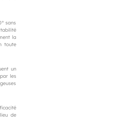
80° sans
abilité
ment la
n toute
tuent un
par les
rgeuses
ficacité
lieu de