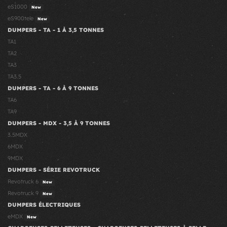
eS1000
New
eS900tele
New
DUMPERS - TA - 1 À 3,5 TONNES
TA1
TA2
TA3
TA3.5
DUMPERS - TA - 6 À 9 TONNES
TA6
TA9
DUMPERS - MDX - 3,5 À 9 TONNES
3.5MDX
6MDX
9MDX
DUMPERS - SÉRIE REVOTRUCK
Revotruck 6
New
Revotruck 9
New
DUMPERS ÉLECTRIQUES
eMDX
New