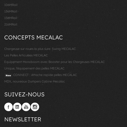
106MRail
136MRail
156MRail
216MRail
CONCEPTS MECALAC
Chargeuse sur roues la plus sure: Swing MECALAC
Les Pelles Articulées MECALAC
Equipement Monoboom avec Booster pour les Chargeuses MECALAC
Unique, l'équipement des pelles MECALAC
CONNECT : Attache rapide pelles MECALAC
New
MDX, nouveaux Dumpers Cabine Mecalac
SUIVEZ-NOUS
NEWSLETTER