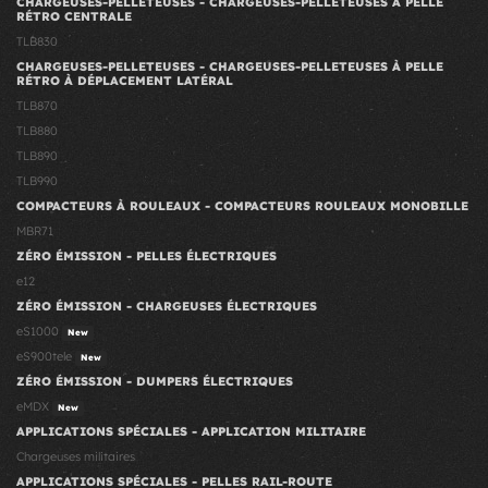
CHARGEUSES-PELLETEUSES - CHARGEUSES-PELLETEUSES À PELLE
RÉTRO CENTRALE
TLB830
CHARGEUSES-PELLETEUSES - CHARGEUSES-PELLETEUSES À PELLE
RÉTRO À DÉPLACEMENT LATÉRAL
TLB870
TLB880
TLB890
TLB990
COMPACTEURS À ROULEAUX - COMPACTEURS ROULEAUX MONOBILLE
MBR71
ZÉRO ÉMISSION - PELLES ÉLECTRIQUES
e12
ZÉRO ÉMISSION - CHARGEUSES ÉLECTRIQUES
eS1000
New
eS900tele
New
ZÉRO ÉMISSION - DUMPERS ÉLECTRIQUES
eMDX
New
APPLICATIONS SPÉCIALES - APPLICATION MILITAIRE
Chargeuses militaires
APPLICATIONS SPÉCIALES - PELLES RAIL-ROUTE