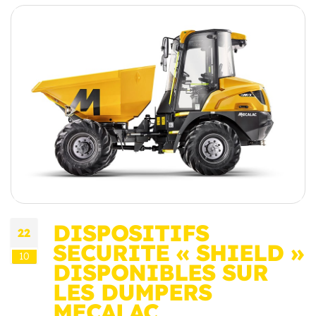
DISPOSITIFS
22
SECURITE « SHIELD »
10
DISPONIBLES SUR
LES DUMPERS
MECALAC