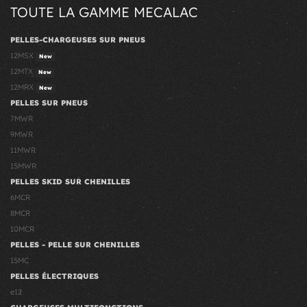
TOUTE LA GAMME MECALAC
PELLES-CHARGEUSES SUR PNEUS
12MSX
New
12MTX
New
12MRX
New
PELLES SUR PNEUS
7MWR
9MWR
11MWR
15MWR
PELLES SKID SUR CHENILLES
6MCR
8MCR
10MCR
PELLES - PELLE SUR CHENILLES
15MC
PELLES ÉLECTRIQUES
e12