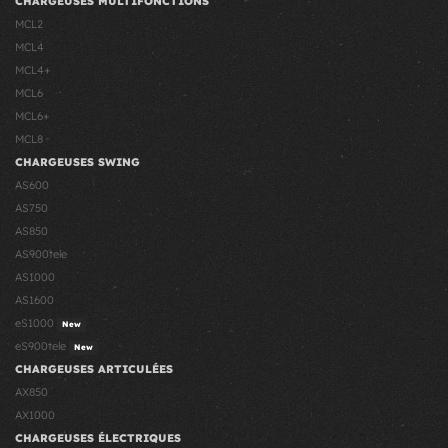
CHARGEUSES MULTIFONCTIONS
MCL2
MCL4
MCL4+
MCL6
MCL6+
MCL8
CHARGEUSES SWING
AS600
AS750
AS850
AS900tele
AS1000
AS1600
eS1000
New
eS900tele
New
CHARGEUSES ARTICULÉES
AX850
AX1000
CHARGEUSES ÉLECTRIQUES