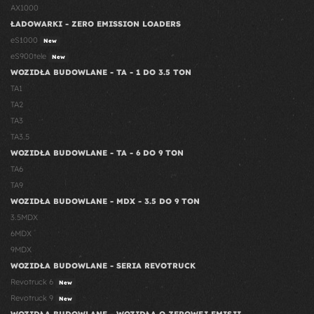
AX1000
ŁADOWARKI - ZERO EMISSION LOADERS
eS1000
New
eS900tele
New
WOZIDŁA BUDOWLANE - TA - 1 DO 3.5 TON
TA1
TA2
TA3
TA3.5
WOZIDŁA BUDOWLANE - TA - 6 DO 9 TON
TA6
TA9
WOZIDŁA BUDOWLANE - MDX - 3.5 DO 9 TON
3.5MDX
6MDX
9MDX
WOZIDŁA BUDOWLANE - SERIA REVOTRUCK
Revotruck 6
New
Revotruck 9
New