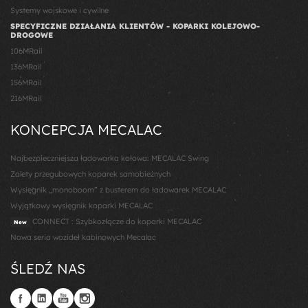
Systemy wojskowe i cywilne
SPECYFICZNE DZIAŁANIA KLIENTÓW - KOPARKI KOLEJOWO-
DROGOWE
106MRail
136MRail
156MRail
216MRail
KONCEPCJA MECALAC
Najbezpieczniejsza ładowarka kołowa: MECALAC Swing
Zalety przegubowych koparek samobieżnych
Wysięgnik „monoboom” z busterem do ładowarek MECALAC
Wyjątkowy wysięgnik koparki MECALAC
CONNECT : Szybkozłącze do koparki MECALAC
New
Nowa seria wozideł kabinowych Mecalac
ŚLEDŹ NAS