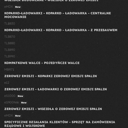
WOZIDŁA BUDOWLANE - WOZIDŁA O ZEROWEJ EMISJI
eMDX
New
KOPARKO-ŁADOWARKI - KOPARKO - ŁADOWARKA - CENTRALNE
MOCOWANIE
TLB830
KOPARKO-ŁADOWARKI - KOPARKO - ŁADOWARKA - Z PRZESAUWEM
TLB870
TLB880
TLB890
TLB990
KOMPATKOWE WALCE - POJEDYŃCZE WALCE
MBR71
ZEROWEJ EMISJI - KOPARKI ZEROWEJ EMISJI SPALIN
e12
ZEROWEJ EMISJI - ŁADOWARKI O ZEROWEJ EMISJI SPALIN
eS1000
New
eS900tele
New
ZEROWEJ EMISJI - WOZIDŁA O ZEROWEJ EMISJI SPALIN
eMDX
New
SPECYFICZNE DZIAŁANIA KLIENTÓW - SPRZĘT NA ZAMÓWIENIA
RZĄDOWE I WOJSKOWE