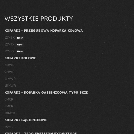
WSZYSTKIE PRODUKTY
KOPARKI - PRZEGUBOWA KOPARKA KOŁOWA
12MSX
New
12MTX
New
12MRX
New
KOPARKI KOŁOWE
7MWR
9MWR
11MWR
15MWR
KOPARKI - KOPARKA GĄSIENICOWA TYPU SKID
6MCR
8MCR
10MCR
KOPARKI GĄSIENICOWE
15MC
KOPARKI - ZERO EMISSION EXCAVATORS