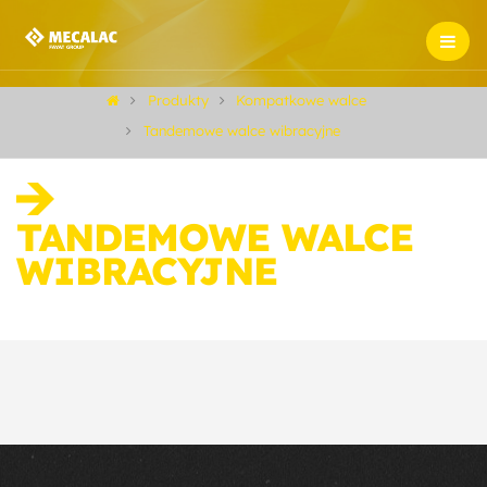
Produkty
Kompatkowe walce
Tandemowe walce wibracyjne
TANDEMOWE WALCE
WIBRACYJNE