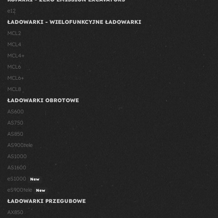
e12
ŁADOWARKI - WIELOFUNKCYJNE ŁADOWARKI
MCL2
MCL4
MCL4+
MCL6
MCL6+
MCL8
ŁADOWARKI OBROTOWE
AS600
AS750
AS850
AS900tele
AS1000
AS1600
eS1000
New
eS900tele
New
ŁADOWARKI PRZEGUBOWE
AX850