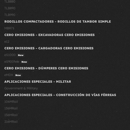
TLB880
TLB890
TLB990
RODILLOS COMPACTADORES - RODILLOS DE TAMBOR SIMPLE
MBR71
CERO EMISIONES - EXCAVADORAS CERO EMISIONES
e12
CERO EMISIONES - CARGADORAS CERO EMISIONES
eS1000
New
eS900tele
New
CERO EMISIONES - DÚMPERES CERO EMISIONES
eMDX
New
APLICACIONES ESPECIALES - MILITAR
Government & Military
APLICACIONES ESPECIALES - CONSTRUCCIÓN DE VÍAS FÉRREAS
106MRail
136MRail
156MRail
216MRail