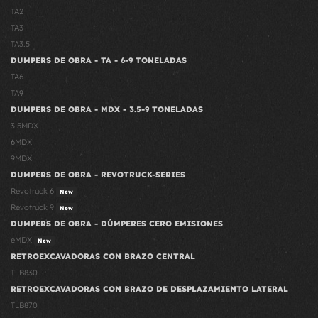
TA2
TA3
TA3.5
DUMPERS DE OBRA - TA - 6-9 TONELADAS
TA6
TA9
DUMPERS DE OBRA - MDX - 3.5-9 TONELADAS
3.5MDX
6MDX
9MDX
DUMPERS DE OBRA - REVOTRUCK-SERIES
Revotruck 6
New
Revotruck 9
New
DUMPERS DE OBRA - DÚMPERES CERO EMISIONES
eMDX
New
RETROEXCAVADORAS CON BRAZO CENTRAL
TLB830
RETROEXCAVADORAS CON BRAZO DE DESPLAZAMIENTO LATERAL
TLB870