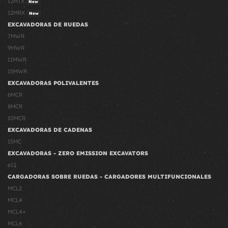
12MTX
New
12MRX
New
EXCAVADORAS DE RUEDAS
7MWR
9MWR
11MWR
15MWR
EXCAVADORAS POLIVALENTES
6MCR
8MCR
10MCR
EXCAVADORAS DE CADENAS
15MC
EXCAVADORAS - ZERO EMISSION EXCAVATORS
e12
CARGADORAS SOBRE RUEDAS - CARGADORES MULTIFUNCIONALES
MCL2
MCL4
MCL4+
MCL6