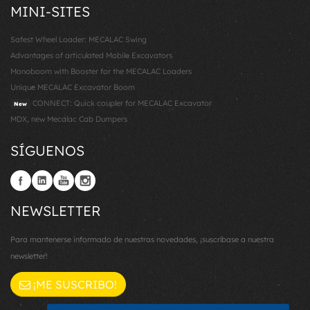
MINI-SITES
Safest Wheel Loader: MECALAC Swing
Advantages of articulated Mobile Excavators
Monoboom with Booster for the MECALAC Loaders
Unique MECALAC Excavator Boom
CONNECT: Quick coupler for MECALAC Excavator
New
MDX, new Mecalac Cab Dumpers
SÍGUENOS
NEWSLETTER
Para mantenerse informado de nuestras novedades, ¡suscríbase a nuestra
newsletter!
¡ME SUSCRIBO!