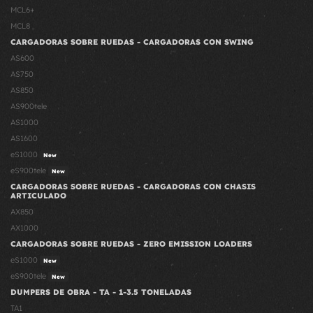
MCL6+
MCL8
CARGADORAS SOBRE RUEDAS - CARGADORAS CON SWING
AS600
AS750
AS850
AS900tele
AS1000
AS1600
eS1000
New
eS900tele
New
CARGADORAS SOBRE RUEDAS - CARGADORAS CON CHASIS
ARTICULADO
AX850
AX1000
CARGADORAS SOBRE RUEDAS - ZERO EMISSION LOADERS
eS1000
New
eS900tele
New
DUMPERS DE OBRA - TA - 1-3.5 TONELADAS
TA1