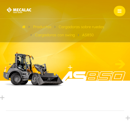
Productos
Cargadoras sobre ruedas
Cargadoras con swing
AS850